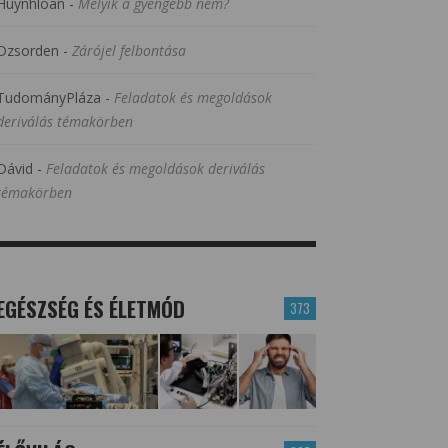
Huynhloan
-
Melyik a gyengébb nem?
Dzsorden
-
Zárójel felbontása
TudományPláza
-
Feladatok és megoldások
deriválás témakörben
Dávid
-
Feladatok és megoldások deriválás
témakörben
EGÉSZSÉG ÉS ÉLETMÓD
373