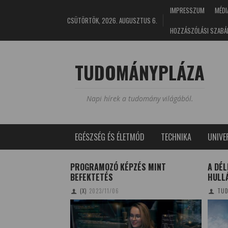
IMPRESSZUM
MÉDI
CSÜTÖRTÖK, 2026. AUGUSZTUS 6.
HOZZÁSZÓLÁSI SZABÁ
TUDOMÁNYPLÁZA
Napi hírek a tudomány világából.
EGÉSZSÉG ÉS ÉLETMÓD
TECHNIKA
UNIV
ONSTRUKCIÓ
PROGRAMOZÓ KÉPZÉS MINT
A DÉL
BEFEKTETÉS
HULL
5/02/24
(X)
2023/11/06
TUD