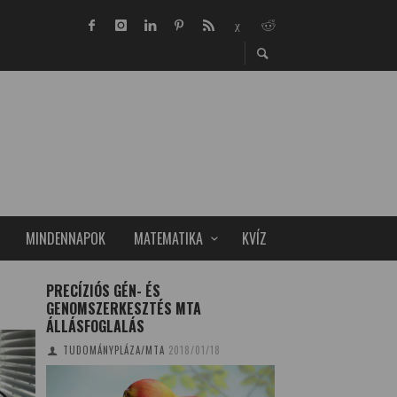
MINDENNAPOK
MATEMATIKA
KVÍZ
PRECÍZIÓS GÉN- ÉS
A 2021-ES ÉV ÉLŐ
GENOMSZERKESZTÉS MTA
TUDOMÁNYPLÁZA
20
ÁLLÁSFOGLALÁS
TUDOMÁNYPLÁZA/MTA
2018/01/18