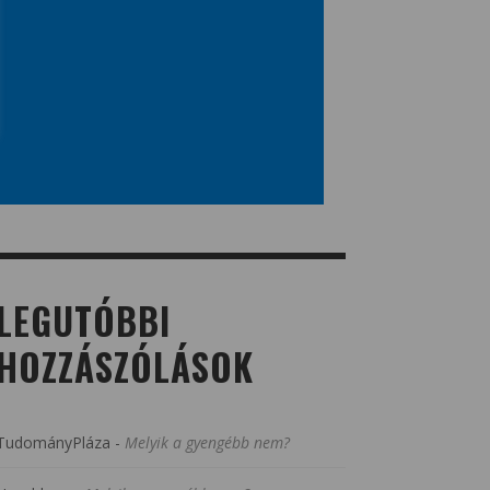
LEGUTÓBBI
HOZZÁSZÓLÁSOK
TudományPláza
-
Melyik a gyengébb nem?