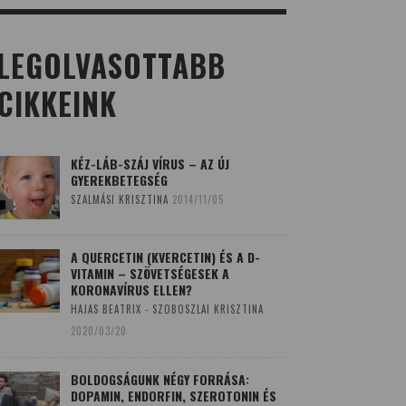
LEGOLVASOTTABB
CIKKEINK
KÉZ-LÁB-SZÁJ VÍRUS – AZ ÚJ
GYEREKBETEGSÉG
SZALMÁSI KRISZTINA
2014/11/05
A QUERCETIN (KVERCETIN) ÉS A D-
VITAMIN – SZÖVETSÉGESEK A
KORONAVÍRUS ELLEN?
HAJAS BEATRIX - SZOBOSZLAI KRISZTINA
2020/03/20
BOLDOGSÁGUNK NÉGY FORRÁSA:
DOPAMIN, ENDORFIN, SZEROTONIN ÉS