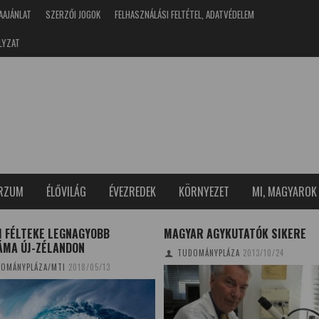
AAJÁNLAT
SZERZŐI JOGOK
FELHASZNÁLÁSI FELTÉTEL, ADATVÉDELEM
LYZAT
ERZUM
ÉLŐVILÁG
ÉVEZREDEK
KÖRNYEZET
MI, MAGYAROK
I FÉLTEKE LEGNAGYOBB
MAGYAR AGYKUTATÓK SIKERE
ÁMA ÚJ-ZÉLANDON
TUDOMÁNYPLÁZA
2013/10/24
OMÁNYPLÁZA/MTI
2018/05/13