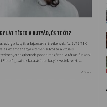
GY LÁT TÉGED A KUTYÁD, ÉS TE ŐT?
, addig a kutyák a fajtársakra érzékenyek. Az ELTE TTK
ya és az ember agya eltérően súlyozza a vizuális
eredményei segíthetnek jobban megérteni a társas funkciók
LTE etológusainak kutatásában kutyák vettek részt. …
Share