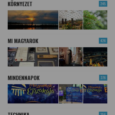
KÖRNYEZET
245
MI MAGYAROK
426
MINDENNAPOK
376
TECHNIKA
256