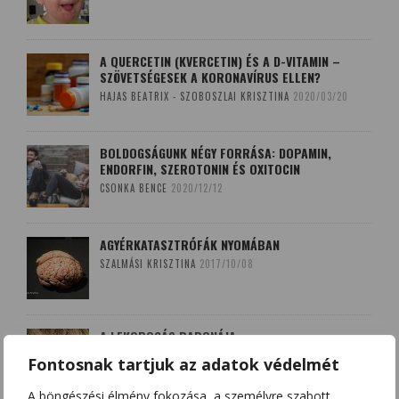
A QUERCETIN (KVERCETIN) ÉS A D-VITAMIN –
SZÖVETSÉGESEK A KORONAVÍRUS ELLEN?
HAJAS BEATRIX - SZOBOSZLAI KRISZTINA
2020/03/20
BOLDOGSÁGUNK NÉGY FORRÁSA: DOPAMIN,
ENDORFIN, SZEROTONIN ÉS OXITOCIN
CSONKA BENCE
2020/12/12
AGYÉRKATASZTRÓFÁK NYOMÁBAN
SZALMÁSI KRISZTINA
2017/10/08
A LEKOPOGÁS BABONÁJA
SZOBOSZLAI KRISZTINA
2018/03/15
Fontosnak tartjuk az adatok védelmét
A böngészési élmény fokozása, a személyre szabott