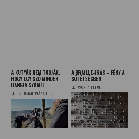
A KUTYÁK NEM TUDJÁK,
A BRAILLE-ÍRÁS – FÉNY A
ÖT 
HOGY EGY SZÓ MINDEN
SÖTÉTSÉGBEN
A 
HANGJA SZÁMÍT
EM
CSONKA BENCE
TUDOMÁNYPLÁZA/ELTE