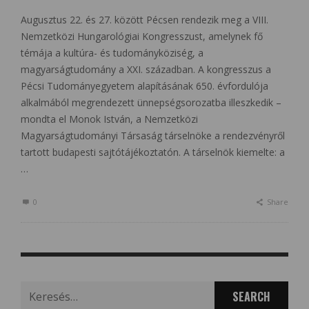
Augusztus 22. és 27. között Pécsen rendezik meg a VIII.
Nemzetközi Hungarológiai Kongresszust, amelynek fő
témája a kultúra- és tudományköziség, a
magyarságtudomány a XXI. században. A kongresszus a
Pécsi Tudományegyetem alapításának 650. évfordulója
alkalmából megrendezett ünnepségsorozatba illeszkedik –
mondta el Monok István, a Nemzetközi
Magyarságtudományi Társaság társelnöke a rendezvényről
tartott budapesti sajtótájékoztatón. A társelnök kiemelte: a
…
0
Share
Search
for: