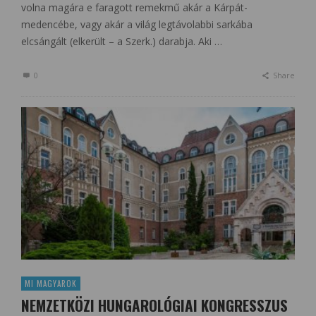
volna magára e faragott remekmű akár a Kárpát-
medencébe, vagy akár a világ legtávolabbi sarkába
elcsángált (elkerült – a Szerk.) darabja. Aki …
0
Share
MI MAGYAROK
NEMZETKÖZI HUNGAROLÓGIAI KONGRESSZUS