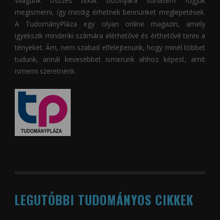
Világunk összes titkát bizonyára sohasem fogjuk
megismerni, így mindig érhetnek bennünket meglepetések.
A
TudományPláza
egy olyan online magazin, amely
igyekszik mindenki számára elérhetővé és érthetővé tenni a
tényeket. Ám, nem szabad elfelejtenünk, hogy minél többet
tudunk, annál kevesebbet ismerünk ahhoz képest, amit
ismerni szeretnénk.
LEGUTÓBBI TUDOMÁNYOS CIKKEK