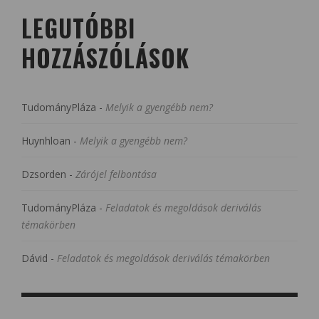
LEGUTÓBBI
HOZZÁSZÓLÁSOK
TudományPláza
-
Melyik a gyengébb nem?
Huynhloan
-
Melyik a gyengébb nem?
Dzsorden
-
Zárójel felbontása
TudományPláza
-
Feladatok és megoldások deriválás
témakörben
Dávid
-
Feladatok és megoldások deriválás témakörben