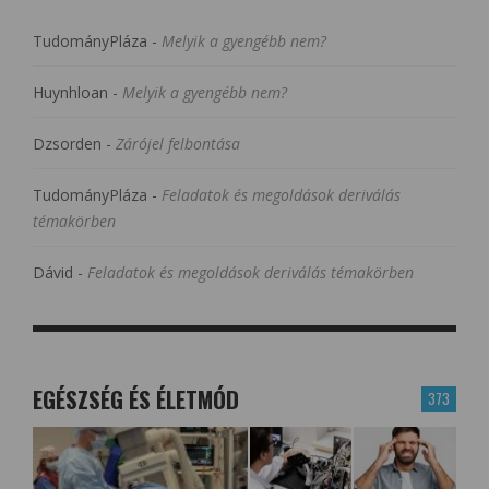
TudományPláza
-
Melyik a gyengébb nem?
Huynhloan
-
Melyik a gyengébb nem?
Dzsorden
-
Zárójel felbontása
TudományPláza
-
Feladatok és megoldások deriválás
témakörben
Dávid
-
Feladatok és megoldások deriválás témakörben
EGÉSZSÉG ÉS ÉLETMÓD
373