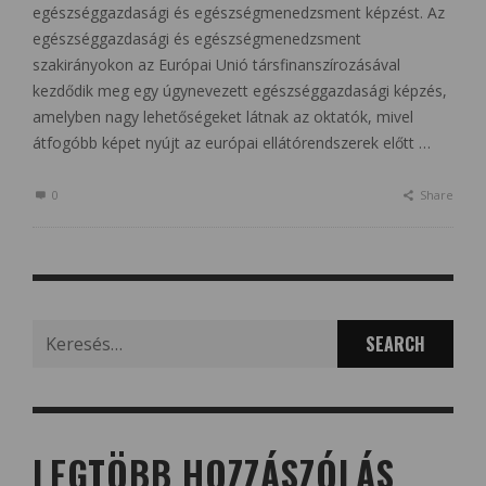
egészséggazdasági és egészségmenedzsment képzést. Az
egészséggazdasági és egészségmenedzsment
szakirányokon az Európai Unió társfinanszírozásával
kezdődik meg egy úgynevezett egészséggazdasági képzés,
amelyben nagy lehetőségeket látnak az oktatók, mivel
átfogóbb képet nyújt az európai ellátórendszerek előtt …
0
Share
Search
for:
LEGTÖBB HOZZÁSZÓLÁS