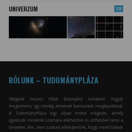
UNIVERZUM
138
RÓLUNK – TUDOMÁNYPLÁZA
Világunk összes titkát bizonyára sohasem fogjuk
megismerni, így mindig érhetnek bennünket meglepetések.
A
TudományPláza
egy olyan online magazin, amely
igyekszik mindenki számára elérhetővé és érthetővé tenni a
tényeket. Ám, nem szabad elfelejtenünk, hogy minél többet