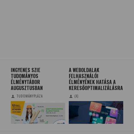
INGYENES SZIE
A WEBOLDALAK
MEN
TT
TUDOMÁNYOS
FELHASZNÁLÓI
MIL
ÉLMÉNYTÁBOR
ÉLMÉNYÉNEK HATÁSA A
NOB
AUGUSZTUSBAN
KERESŐOPTIMALIZÁLÁSRA
AU
TUDOMÁNYPLÁZA
(X)