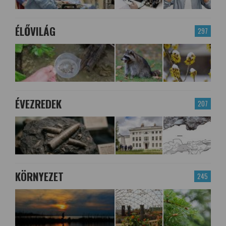
ÉLŐVILÁG
297
ÉVEZREDEK
207
KÖRNYEZET
245