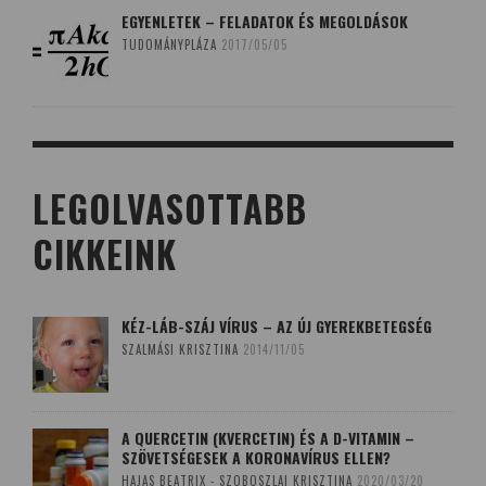
EGYENLETEK – FELADATOK ÉS MEGOLDÁSOK
TUDOMÁNYPLÁZA
2017/05/05
LEGOLVASOTTABB
CIKKEINK
KÉZ-LÁB-SZÁJ VÍRUS – AZ ÚJ GYEREKBETEGSÉG
SZALMÁSI KRISZTINA
2014/11/05
A QUERCETIN (KVERCETIN) ÉS A D-VITAMIN –
SZÖVETSÉGESEK A KORONAVÍRUS ELLEN?
HAJAS BEATRIX - SZOBOSZLAI KRISZTINA
2020/03/20