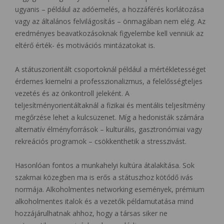
ugyanis – például az adóemelés, a hozzáférés korlátozása
vagy az általános felvilágosítás – önmagában nem elég. Az
eredményes beavatkozásoknak figyelembe kell venniük az
eltérő érték- és motivációs mintázatokat is.
A státuszorientált csoportoknál például a mértékletességet
érdemes kiemelni a professzionalizmus, a felelősségteljes
vezetés és az önkontroll jeleként. A
teljesítményorientáltaknál a fizikai és mentális teljesítmény
megőrzése lehet a kulcsüzenet. Míg a hedonisták számára
alternatív élményforrások – kulturális, gasztronómiai vagy
rekreációs programok – csökkenthetik a stresszivást.
Hasonlóan fontos a munkahelyi kultúra átalakítása. Sok
szakmai közegben ma is erős a státuszhoz kötődő ivás
normája. Alkoholmentes networking események, prémium
alkoholmentes italok és a vezetők példamutatása mind
hozzájárulhatnak ahhoz, hogy a társas siker ne