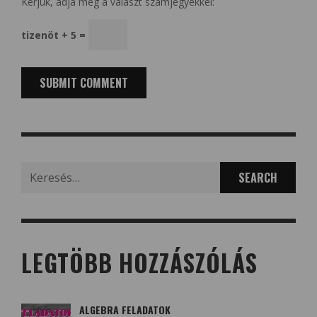
Kérjük, adja meg a választ számjegyekkel:
tizenöt + 5 =
Search
for:
LEGTÖBB HOZZÁSZÓLÁS
ALGEBRA FELADATOK