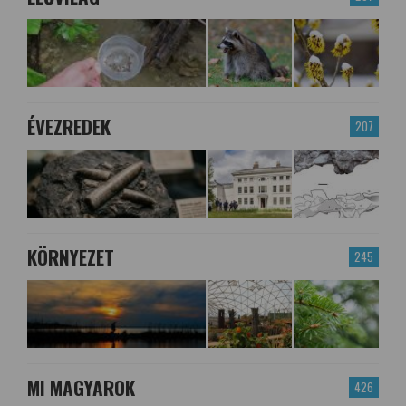
ÉVEZREDEK
207
KÖRNYEZET
245
MI MAGYAROK
426