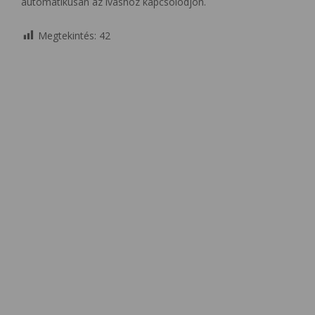
automatikusan az iváshoz kapcsolódjon.
Megtekintés:
42