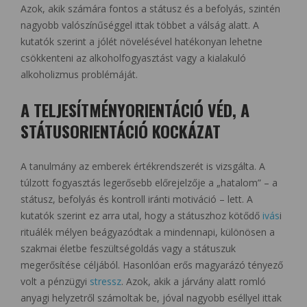
Azok, akik számára fontos a státusz és a befolyás, szintén
nagyobb valószínűséggel ittak többet a válság alatt. A
kutatók szerint a jólét növelésével hatékonyan lehetne
csökkenteni az alkoholfogyasztást vagy a kialakuló
alkoholizmus problémáját.
A TELJESÍTMÉNYORIENTÁCIÓ VÉD, A
STÁTUSORIENTÁCIÓ KOCKÁZAT
A tanulmány az emberek értékrendszerét is vizsgálta. A
túlzott fogyasztás legerősebb előrejelzője a „hatalom” – a
státusz, befolyás és kontroll iránti motiváció – lett. A
kutatók szerint ez arra utal, hogy a státuszhoz kötődő
ivás
i
rituálék mélyen beágyazódtak a mindennapi, különösen a
szakmai életbe feszültségoldás vagy a státuszuk
megerősítése céljából. Hasonlóan erős magyarázó tényező
volt a pénzügyi
stressz
. Azok, akik a járvány alatt romló
anyagi helyzetről számoltak be, jóval nagyobb eséllyel ittak