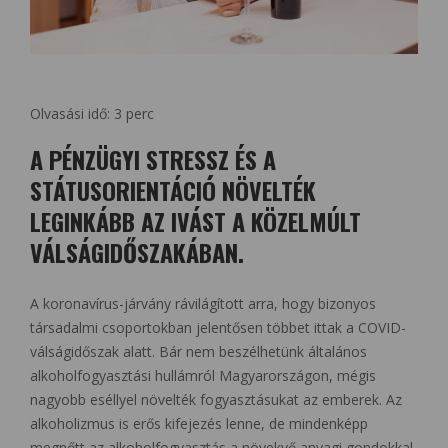
Olvasási idő:
3
perc
A PÉNZÜGYI STRESSZ ÉS A
STÁTUSORIENTÁCIÓ NÖVELTÉK
LEGINKÁBB AZ IVÁST A KÖZELMÚLT
VÁLSÁGIDŐSZAKÁBAN.
A koronavírus-járvány rávilágított arra, hogy bizonyos
társadalmi csoportokban jelentősen többet ittak a COVID-
válságidőszak alatt. Bár nem beszélhetünk általános
alkoholfogyasztási hullámról Magyarországon, mégis
nagyobb eséllyel növelték fogyasztásukat az emberek. Az
alkoholizmus is erős kifejezés lenne, de mindenképp
megnőtt az alkoholfogyasztás a növekvő anyagi gondokkal