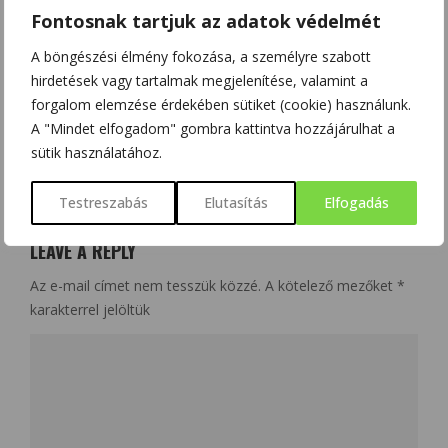
Fontosnak tartjuk az adatok védelmét
ÖSSZEFOGÁSSAL KÉSZÜL PÉCS A MÚZEUMOK ÉJSZAKÁJÁRA
A böngészési élmény fokozása, a személyre szabott
hirdetések vagy tartalmak megjelenítése, valamint a
forgalom elemzése érdekében sütiket (cookie) használunk.
A "Mindet elfogadom" gombra kattintva hozzájárulhat a
sütik használatához.
NO COMMENT
Testreszabás
Elutasítás
Elfogadás
LEAVE A REPLY
Az e-mail címet nem tesszük közzé.
A kötelező mezőket
*
karakterrel jelöltük