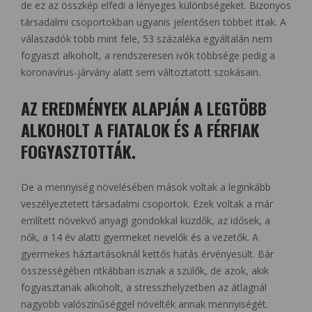
de ez az összkép elfedi a lényeges különbségeket. Bizonyos
társadalmi csoportokban ugyanis jelentősen többet ittak. A
válaszadók több mint fele, 53 százaléka egyáltalán nem
fogyaszt alkoholt, a rendszeresen ivók többsége pedig a
koronavírus-járvány alatt sem változtatott szokásain.
AZ EREDMÉNYEK ALAPJÁN A LEGTÖBB
ALKOHOLT A FIATALOK ÉS A FÉRFIAK
FOGYASZTOTTÁK.
De a mennyiség növelésében mások voltak a leginkább
veszélyeztetett társadalmi csoportok. Ezek voltak a már
említett növekvő anyagi gondokkal küzdők, az idősek, a
nők, a 14 év alatti gyermeket nevelők és a vezetők. A
gyermekes háztartásoknál kettős hatás érvényesült. Bár
összességében ritkábban isznak a szülők, de azok, akik
fogyasztanak alkoholt, a stresszhelyzetben az átlagnál
nagyobb valószínűséggel növelték annak mennyiségét.