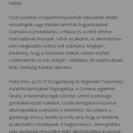
többet.
Ezzel szemben a teljesítményorientált válaszadók inkább
visszafogták vagy stabilan tartották fogyasztásukat.
Számukra a produktivitás, a fókusz és a célok elérése
fontosabbnak bizonyult. Tehát az alkohol, az alkoholizmus
nem megküzdési eszköz volt számukra. Meglepő
eredmény, hogy a hedonista értékek szintén enyhén
csökkentették az ivás esélyét – ritkábban, de tudatosabban
ittak, minőségi italokat választva.
Fertő Imre, az ELTE Közgazdaság és Regionális Tudományi
Kutatóközpontjának főigazgatója, a Corvinus egyetemi
tanára, a tanulmány egyik szerzője szerint a pénzügyi
gondokkal küzdő családok, szülők támogatása közvetve
alkoholpolitikai eszköznek is tekinthető. Ha csökken a
gazdasági stressz, kisebb az esély arra, hogy az emberek
az alkoholhoz forduljanak. A hagyományos, demográfiára
vagy gazdasági tényezőkre építő alkoholpolitikai eszköztár