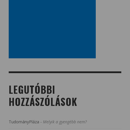
LEGUTÓBBI
HOZZÁSZÓLÁSOK
TudományPláza
-
Melyik a gyengébb nem?