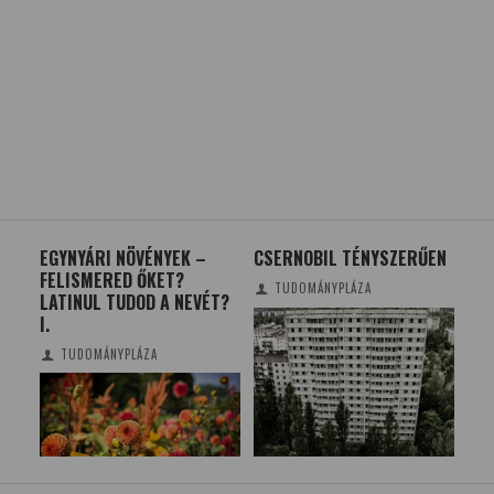
KUS
EGYNYÁRI NÖVÉNYEK –
CSERNOBIL TÉNYSZERŰEN
AZ 
FELISMERED ŐKET?
MŰ
TUDOMÁNYPLÁZA
LATINUL TUDOD A NEVÉT?
AL
I.
TUDOMÁNYPLÁZA