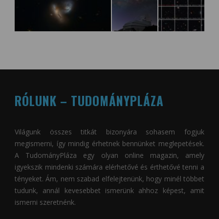
RÓLUNK – TUDOMÁNYPLÁZA
Világunk összes titkát bizonyára sohasem fogjuk
megismerni, így mindig érhetnek bennünket meglepetések.
A
TudományPláza
egy olyan online magazin, amely
igyekszik mindenki számára elérhetővé és érthetővé tenni a
tényeket. Ám, nem szabad elfelejtenünk, hogy minél többet
tudunk, annál kevesebbet ismerünk ahhoz képest, amit
ismerni szeretnénk.