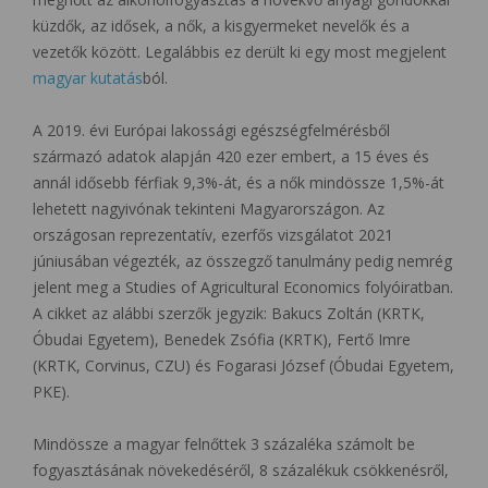
küzdők, az idősek, a nők, a kisgyermeket nevelők és a
vezetők között. Legalábbis ez derült ki egy most megjelent
magyar kutatás
ból.
A 2019. évi Európai lakossági egészségfelmérésből
származó adatok alapján 420 ezer embert, a 15 éves és
annál idősebb férfiak 9,3%-át, és a nők mindössze 1,5%-át
lehetett nagyivónak tekinteni Magyarországon. Az
országosan reprezentatív, ezerfős vizsgálatot 2021
júniusában végezték, az összegző tanulmány pedig nemrég
jelent meg a Studies of Agricultural Economics folyóiratban.
A cikket az alábbi szerzők jegyzik: Bakucs Zoltán (KRTK,
Óbudai Egyetem), Benedek Zsófia (KRTK), Fertő Imre
(KRTK, Corvinus, CZU) és Fogarasi József (Óbudai Egyetem,
PKE).
Mindössze a magyar felnőttek 3 százaléka számolt be
fogyasztásának növekedéséről, 8 százalékuk csökkenésről,