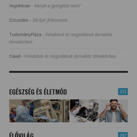
Huynhloan
-
Melyik a gyengébb nem?
Dzsorden
-
Zárójel felbontása
TudományPláza
-
Feladatok és megoldások deriválás
témakörben
Dávid
-
Feladatok és megoldások deriválás témakörben
EGÉSZSÉG ÉS ÉLETMÓD
373
ÉLŐVILÁG
297