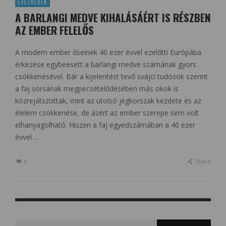
ÉVEZREDEK
A BARLANGI MEDVE KIHALÁSÁÉRT IS RÉSZBEN
AZ EMBER FELELŐS
A modern ember őseinek 40 ezer évvel ezelőtti Európába
érkezése egybeesett a barlangi medve számának gyors
csökkenésével. Bár a kijelentést tevő svájci tudósok szerint
a faj sorsának megpecsételődésében más okok is
közrejátszottak, mint az utolsó jégkorszak kezdete és az
élelem csökkenése, de azért az ember szerepe sem volt
elhanyagolható. Hiszen a faj egyedszámában a 40 ezer
évvel …
0
Share
Search