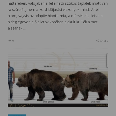
hátterében, valójában a fellelhető szűkös táplálék miatt van
rá szükség, nem a zord időjárási viszonyok miatt. A téli
álom, vagyis az adaptív hipotermia, a mérsékelt, illetve a
hideg égövön élő állatok körében alakult ki. Téli álmot
alszanak …
0
Share