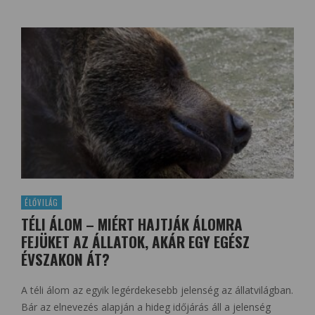
ÉLŐVILÁG
TÉLI ÁLOM – MIÉRT HAJTJÁK ÁLOMRA
FEJÜKET AZ ÁLLATOK, AKÁR EGY EGÉSZ
ÉVSZAKON ÁT?
A téli álom az egyik legérdekesebb jelenség az állatvilágban.
Bár az elnevezés alapján a hideg időjárás áll a jelenség