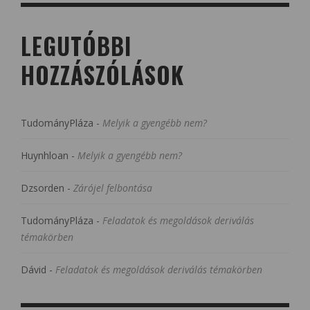
LEGUTÓBBI
HOZZÁSZÓLÁSOK
TudományPláza
-
Melyik a gyengébb nem?
Huynhloan
-
Melyik a gyengébb nem?
Dzsorden
-
Zárójel felbontása
TudományPláza
-
Feladatok és megoldások deriválás
témakörben
Dávid
-
Feladatok és megoldások deriválás témakörben