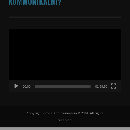
KOMMUNIKÁLNI?
Videólejátszó
00:00
01:59:50
Copyright PRove Kommunikáció © 2014. All rights
reserved.