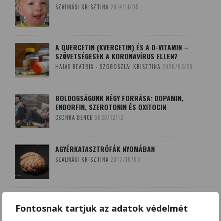
SZALMÁSI KRISZTINA
2014/11/05
A QUERCETIN (KVERCETIN) ÉS A D-VITAMIN –
SZÖVETSÉGESEK A KORONAVÍRUS ELLEN?
HAJAS BEATRIX - SZOBOSZLAI KRISZTINA
2020/03/20
BOLDOGSÁGUNK NÉGY FORRÁSA: DOPAMIN,
ENDORFIN, SZEROTONIN ÉS OXITOCIN
CSONKA BENCE
2020/12/12
AGYÉRKATASZTRÓFÁK NYOMÁBAN
SZALMÁSI KRISZTINA
2017/10/08
A LEKOPOGÁS BABONÁJA
Fontosnak tartjuk az adatok védelmét
SZOBOSZLAI KRISZTINA
2018/03/15