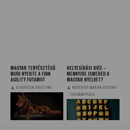
OLÓ
MAGYAR TENYÉSZTÉSŰ
HELYESÍRÁSI KVÍZ –
A 
MUDI NYERTE A FINN
MENNYIRE ISMERED A
KI
AGILITY FUTAMOT
MAGYAR NYELVET?
SZOBOSZLAI KRISZTINA
MOSOLYGÓ-MARJÁN ERZSÉBET
KRI
- TUDOMÁNYPLÁZA