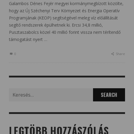
Galambos Dénes Fejér megyei kormánymegbízott közölte,
hogy az Új Széchenyi Terv Környezet és Energia Operatív
Programjának (KEOP) segítségével meleg víz előállítását
segítő rendszerek épülhetnek ki. Ercsi 34,8 millió,
Pusztaszabolcs közel 40 millió forint vissza nem térítendő
támogatást nyert …
0
Share
Search
for:
LEGTÖBB HOZZÁSZÓLÁS