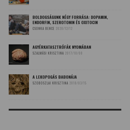
BOLDOGSÁGUNK NÉGY FORRÁSA: DOPAMIN,
ENDORFIN, SZEROTONIN ÉS OXITOCIN
CSONKA BENCE
2020/12/12
AGYÉRKATASZTRÓFÁK NYOMÁBAN
SZALMÁSI KRISZTINA
2017/10/08
A LEKOPOGÁS BABONÁJA
SZOBOSZLAI KRISZTINA
2018/03/15