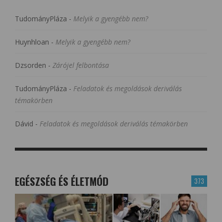
TudományPláza
-
Melyik a gyengébb nem?
Huynhloan
-
Melyik a gyengébb nem?
Dzsorden
-
Zárójel felbontása
TudományPláza
-
Feladatok és megoldások deriválás
témakörben
Dávid
-
Feladatok és megoldások deriválás témakörben
EGÉSZSÉG ÉS ÉLETMÓD
373