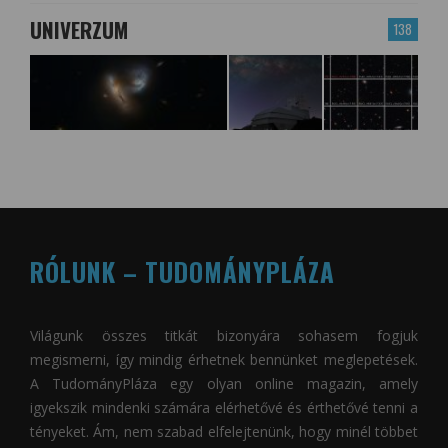
UNIVERZUM
138
RÓLUNK – TUDOMÁNYPLÁZA
Világunk összes titkát bizonyára sohasem fogjuk
megismerni, így mindig érhetnek bennünket meglepetések.
A
TudományPláza
egy olyan online magazin, amely
igyekszik mindenki számára elérhetővé és érthetővé tenni a
tényeket. Ám, nem szabad elfelejtenünk, hogy minél többet