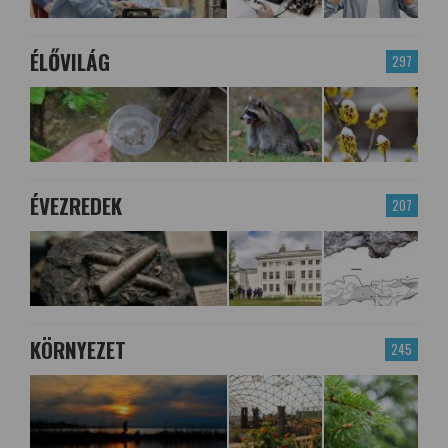
ÉLŐVILÁG
297
ÉVEZREDEK
207
KÖRNYEZET
245