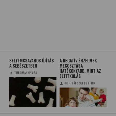
ÓK
SELYEMCSAVAROS ÚJÍTÁS
A NEGATÍV ÉRZELMEK
AZ 
A SEBÉSZETBEN
MEGOSZTÁSA
TU
HATÉKONYABB, MINT AZ
KI
TUDOMÁNYPLÁZA
ELTITKOLÁS
BOTTYÁNSZKI BETTINA