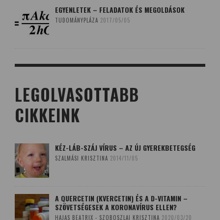
EGYENLETEK – FELADATOK ÉS MEGOLDÁSOK
TUDOMÁNYPLÁZA
2017/05/05
LEGOLVASOTTABB
CIKKEINK
KÉZ-LÁB-SZÁJ VÍRUS – AZ ÚJ GYEREKBETEGSÉG
SZALMÁSI KRISZTINA
2014/11/05
A QUERCETIN (KVERCETIN) ÉS A D-VITAMIN –
SZÖVETSÉGESEK A KORONAVÍRUS ELLEN?
HAJAS BEATRIX - SZOBOSZLAI KRISZTINA
2020/03/20