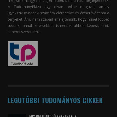
megismerni, így mindig érhetnek bennünket meglepetések.
A
TudományPláza
egy olyan online magazin, amely
igyekszik mindenki számára elérhetővé és érthetővé tenni a
tényeket. Ám, nem szabad elfelejtenünk, hogy minél többet
tudunk, annál kevesebbet ismerünk ahhoz képest, amit
ismerni szeretnénk.
LEGUTÓBBI TUDOMÁNYOS CIKKEK
EGY REJTŐZKÖDŐ FEKETE LYUK