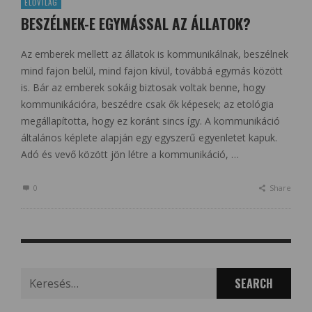
ÉLŐVILÁG
BESZÉLNEK-E EGYMÁSSAL AZ ÁLLATOK?
Az emberek mellett az állatok is kommunikálnak, beszélnek
mind fajon belül, mind fajon kívül, továbbá egymás között
is. Bár az emberek sokáig biztosak voltak benne, hogy
kommunikációra, beszédre csak ők képesek; az etológia
megállapította, hogy ez koránt sincs így. A kommunikáció
általános képlete alapján egy egyszerű egyenletet kapuk.
Adó és vevő között jön létre a kommunikáció, …
0
Share
Search
for: