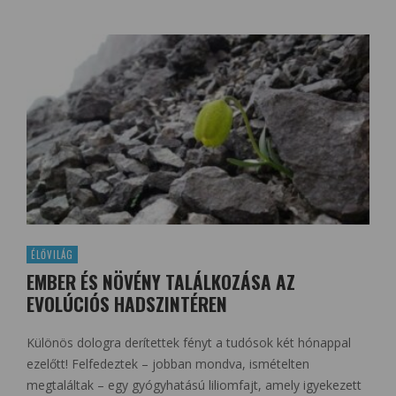
ÉLŐVILÁG
EMBER ÉS NÖVÉNY TALÁLKOZÁSA AZ
EVOLÚCIÓS HADSZINTÉREN
Különös dologra derítettek fényt a tudósok két hónappal
ezelőtt! Felfedeztek – jobban mondva, ismételten
megtaláltak – egy gyógyhatású liliomfajt, amely igyekezett