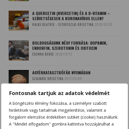
A QUERCETIN (KVERCETIN) ÉS A D-VITAMIN –
SZÖVETSÉGESEK A KORONAVÍRUS ELLEN?
HAJAS BEATRIX - SZOBOSZLAI KRISZTINA
2020/03/20
BOLDOGSÁGUNK NÉGY FORRÁSA: DOPAMIN,
ENDORFIN, SZEROTONIN ÉS OXITOCIN
CSONKA BENCE
2020/12/12
AGYÉRKATASZTRÓFÁK NYOMÁBAN
SZALMÁSI KRISZTINA
2017/10/08
Fontosnak tartjuk az adatok védelmét
A LEKOPOGÁS BABONÁJA
A böngészési élmény fokozása, a személyre szabott
SZOBOSZLAI KRISZTINA
2018/03/15
hirdetések vagy tartalmak megjelenítése, valamint a
forgalom elemzése érdekében sütiket (cookie) használunk.
A "Mindet elfogadom" gombra kattintva hozzájárulhat a