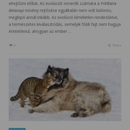
elrejtőzni előlük. Az evolúciót ismerők számára a Fritillaria
delavayi növény rejtőzése egyáltalán nem volt különös,
meglepő annál inkább. Az evolúció kíméletlen rendezőelve,
a természetes kiválasztódás, semelyik földi fajt nem hagyja
érintetlenül, ahogyan az ember …
0
Share