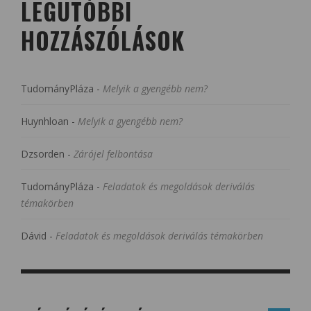
LEGUTÓBBI
HOZZÁSZÓLÁSOK
TudományPláza
-
Melyik a gyengébb nem?
Huynhloan
-
Melyik a gyengébb nem?
Dzsorden
-
Zárójel felbontása
TudományPláza
-
Feladatok és megoldások deriválás
témakörben
Dávid
-
Feladatok és megoldások deriválás témakörben