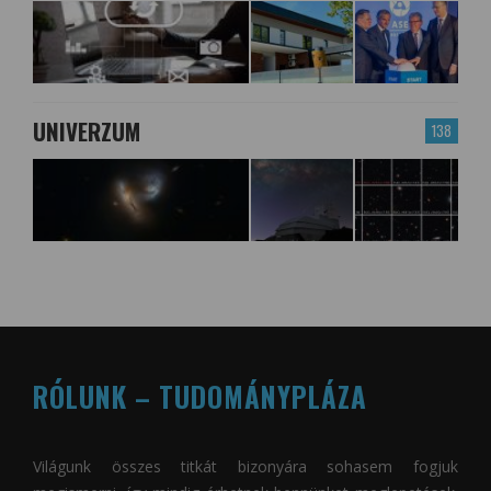
UNIVERZUM
138
RÓLUNK – TUDOMÁNYPLÁZA
Világunk összes titkát bizonyára sohasem fogjuk