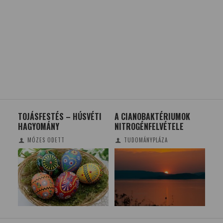
TOJÁSFESTÉS – HÚSVÉTI
A CIANOBAKTÉRIUMOK
NY
HAGYOMÁNY
NITROGÉNFELVÉTELE
PÉC
TU
MÓZES ODETT
TUDOMÁNYPLÁZA