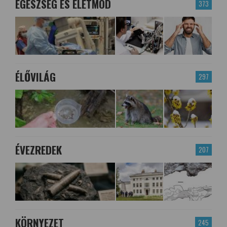
EGÉSZSÉG ÉS ÉLETMÓD
373
ÉLŐVILÁG
297
ÉVEZREDEK
207
KÖRNYEZET
245