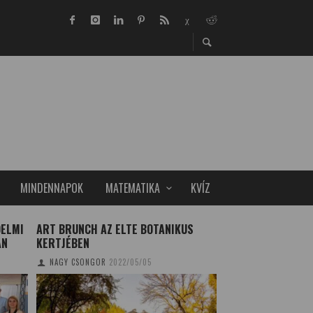
MINDENNAPOK
MATEMATIKA
KVÍZ
DELMI
ART BRUNCH AZ ELTE BOTANIKUS
ÚJ EREDMÉNY AZ 
AN
KERTJÉBEN
ALAKJÁNAK, FORG
VIZSGÁLATÁBAN
NAGY CSONGOR
2022/05/05
TUDOMÁNYPLÁZA
20