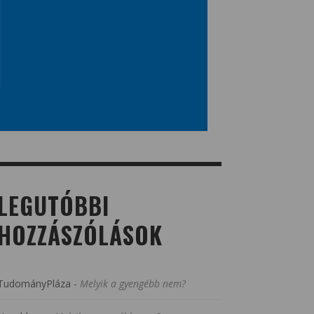
LEGUTÓBBI
HOZZÁSZÓLÁSOK
TudományPláza
-
Melyik a gyengébb nem?