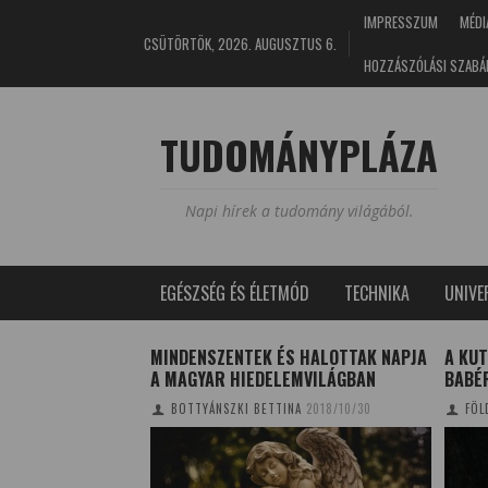
IMPRESSZUM
MÉDI
CSÜTÖRTÖK, 2026. AUGUSZTUS 6.
HOZZÁSZÓLÁSI SZABÁ
TUDOMÁNYPLÁZA
Napi hírek a tudomány világából.
EGÉSZSÉG ÉS ÉLETMÓD
TECHNIKA
UNIV
LATONON
MINDENSZENTEK ÉS HALOTTAK NAPJA
A KUT
A MAGYAR HIEDELEMVILÁGBAN
BABÉ
9/11/15
BOTTYÁNSZKI BETTINA
2018/10/30
FÖL