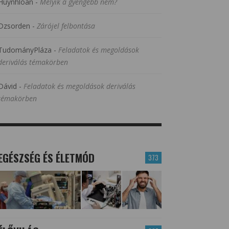
Huynhloan
-
Melyik a gyengébb nem?
Dzsorden
-
Zárójel felbontása
TudományPláza
-
Feladatok és megoldások
deriválás témakörben
Dávid
-
Feladatok és megoldások deriválás
témakörben
EGÉSZSÉG ÉS ÉLETMÓD
373