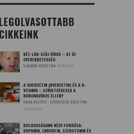
LEGOLVASOTTABB
CIKKEINK
KÉZ-LÁB-SZÁJ VÍRUS – AZ ÚJ
GYEREKBETEGSÉG
SZALMÁSI KRISZTINA
2014/11/05
A QUERCETIN (KVERCETIN) ÉS A D-
VITAMIN – SZÖVETSÉGESEK A
KORONAVÍRUS ELLEN?
HAJAS BEATRIX - SZOBOSZLAI KRISZTINA
2020/03/20
BOLDOGSÁGUNK NÉGY FORRÁSA:
DOPAMIN, ENDORFIN, SZEROTONIN ÉS