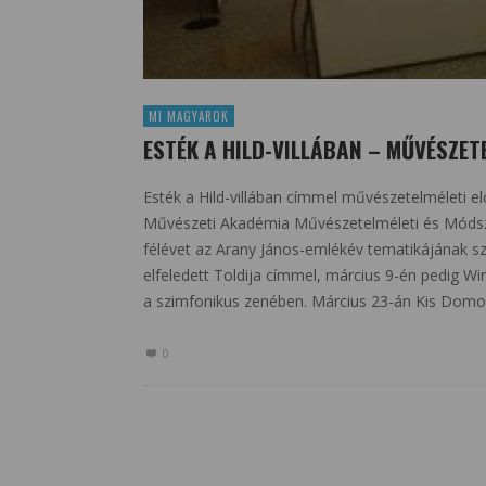
MI MAGYAROK
ESTÉK A HILD-VILLÁBAN – MŰVÉSZE
Esték a Hild-villában címmel művészetelméleti e
Művészeti Akadémia Művészetelméleti és Módszer
félévet az Arany János-emlékév tematikájának sz
elfeledett Toldija címmel, március 9-én pedig 
a szimfonikus zenében. Március 23-án Kis Domo
0