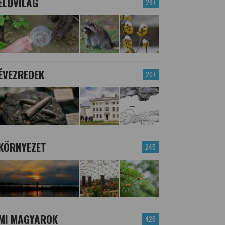
ÉLŐVILÁG
297
ÉVEZREDEK
207
KÖRNYEZET
245
MI MAGYAROK
426