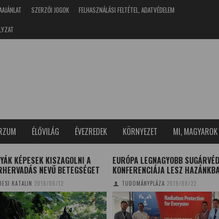
AAJÁNLAT
SZERZŐI JOGOK
FELHASZNÁLÁSI FELTÉTEL, ADATVÉDELEM
LYZAT
ERZUM
ÉLŐVILÁG
ÉVEZREDEK
KÖRNYEZET
MI, MAGYAROK
YÁK KÉPESEK KISZAGOLNI A
EURÓPA LEGNAGYOBB SUGÁRVÉ
RHERVADÁS NEVŰ BETEGSÉGET
KONFERENCIÁJA LESZ HAZÁNKB
DESI KATALIN
2018/06/12
TUDOMÁNYPLÁZA
2019/08/22