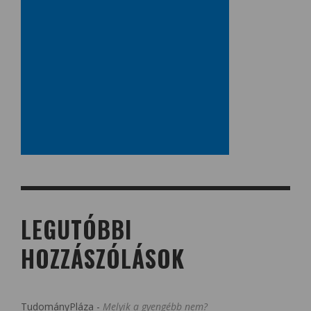
LEGUTÓBBI
HOZZÁSZÓLÁSOK
TudományPláza
-
Melyik a gyengébb nem?