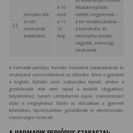
Az eredményes konkrét
9-10.
feladatmegoldás
Komplex idői
évtől
mellett megjelennek –
és téri
a 11-
a tér vonatkozásában –
2.2
rendszerek
12.
a koordináta- és
kialakulása
évig
viszonyítási (kisebb,
nagyobb, sebesség)
rendszerek.
A harmadik periódus formális műveletek kialakulásának és
struktúrává szerveződésének az időszaka. Ekkor a gyerekek
a kognitív fejlődés azon szakaszába lépnek, amikor a
gondolkodás már nem tapad a konkrét tárgyakhoz,
helyzetekhez, hanem szimbólumok (nyelv, számrendszer)
útján is megnyilvánul. Ebben az időszakban a gyermek
ítéletekben, hipotézisekben gondolkodik és ellentmondás-
mentességre törekszik.
A HARMADIK PERIÓDUS SZAKASZAI: