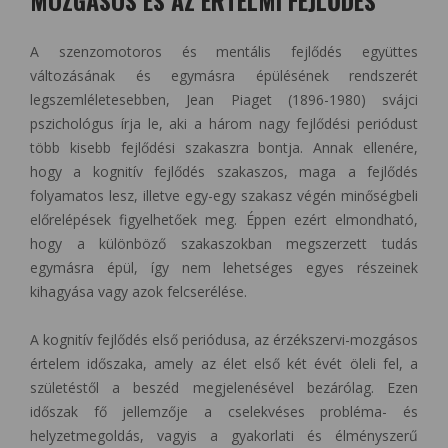
A szenzomotoros és mentális fejlődés együttes
változásának és egymásra épülésének rendszerét
legszemléletesebben, Jean Piaget (1896-1980) svájci
pszichológus írja le, aki a három nagy fejlődési periódust
több kisebb fejlődési szakaszra bontja. Annak ellenére,
hogy a kognitív fejlődés szakaszos, maga a fejlődés
folyamatos lesz, illetve egy-egy szakasz végén minőségbeli
előrelépések figyelhetőek meg. Éppen ezért elmondható,
hogy a különböző szakaszokban megszerzett tudás
egymásra épül, így nem lehetséges egyes részeinek
kihagyása vagy azok felcserélése.
A kognitív fejlődés első periódusa, az érzékszervi-mozgásos
értelem időszaka, amely az élet első két évét öleli fel, a
születéstől a beszéd megjelenésével bezárólag. Ezen
időszak fő jellemzője a cselekvéses probléma- és
helyzetmegoldás, vagyis a gyakorlati és élményszerű