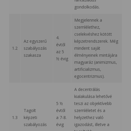
gondolkodás.
Megjelennek a
szemlélethez,
cselekvéshez kötött
4.
Az egyszerű
képzetrendszerek. Még
évtől
1.2
szabályozás
mindent saját
az 5
szakasza
élményeinek mintájára
½ évig
magyaráz (animizmus,
artificializmus,
egocentrizmus).
A decentrálás
kialakulása lehetővé
5 ½
teszi az objektívebb
Tagolt
évtől
szemléletet és a
1.3
képzeti
a 7-8.
helyzethez való
szabályozás
évig
igazodást, illetve a