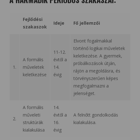
Fejlődési
Ideje
Fő jellemzői
szakaszok
Elvont fogalmakkal
történő logikai műveletek
11-12.
keletkezése. A gyermek,
A formális
évtől a
próbálkozások útján,
1.
műveletek
14.
rájön a megoldásra, és
keletkezése
évig
törvényszerűen képes
megfogalmazni a
jelenséget.
A formális
14.
műveleti
évtől a
A felnőtt gondolkodás
2.
struktúrák
16.
kialakulása.
kialakulása
évig