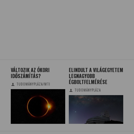
N,
VÁLTOZIK AZ ÓKORI
ELINDULT A VILÁGEGYETEM
IDE
IDŐSZÁMÍTÁS?
LEGNAGYOBB
FA
ÉGBOLTFELMÉRÉSE
IS
TUDOMÁNYPLÁZA/MTI
KÖ
TUDOMÁNYPLÁZA