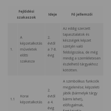
Fejlődési
Ideje
Fő jellemzői
szakaszok
Az eddig szerzett
tapasztalatok és
A
2.
készségek képzet
képzetalkotás
évtől
szintjén való
1.
műveletek
a 7-8.
feldolgozása, de még
előtti
évig
mindig a szemléletesen
szakasza
észlelhető tárgyakhoz
kötötten.
A szimbolikus funkciók
megjelenése; képzeleti
2.
játék (bármelyik tárgy
Korai
évtől
1.1
bármi lehet),
képzetalkotás
a 4.
előfogalmak,
évig
fantáziadús