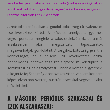
viselkedést jelent, ahol egy külső minta (szülő) segítségével, az
adott reakciók (hang, gesztus) megerősítést kapnak, és így az
utánzás által alakulnak ki a sémák.
A második periódusban a gondolkodás még tárgyakhoz és
cselekvésekhez kötött. A művelet, amelyet a gyermek
végez, pontosan megfelel a valós cselekvésnek, de a már
érzékszervei által megszerzett tapasztalatok
megzavarhatják gondolatait. A tárgyhoz kötöttség jelenti a
konkrétságot, de a belsővé vált következetes logikai
gondolkodás lehetővé tesz két alapvető művelettípust: a
soralkotást és az osztályozást. Ebben a korban a gyermek,
a kognitív fejlődés még azon szakaszában van, amikor nem
képes elvontabb szinten, pusztán szavakkal végezni logikai
műveleteket.
A MÁSODIK PERIÓDUS SZAKASZAI ÉS
EZEK ALSZAKASZAI: