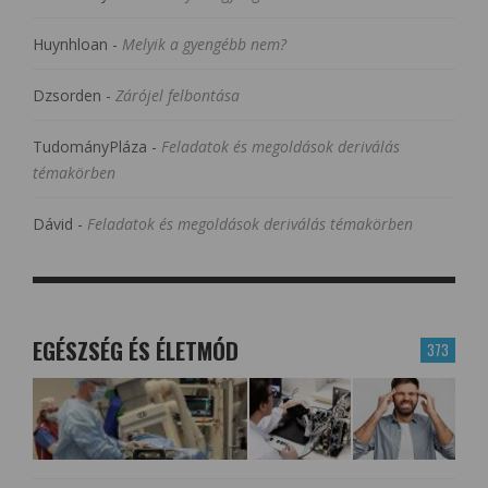
Huynhloan
-
Melyik a gyengébb nem?
Dzsorden
-
Zárójel felbontása
TudományPláza
-
Feladatok és megoldások deriválás
témakörben
Dávid
-
Feladatok és megoldások deriválás témakörben
EGÉSZSÉG ÉS ÉLETMÓD
373