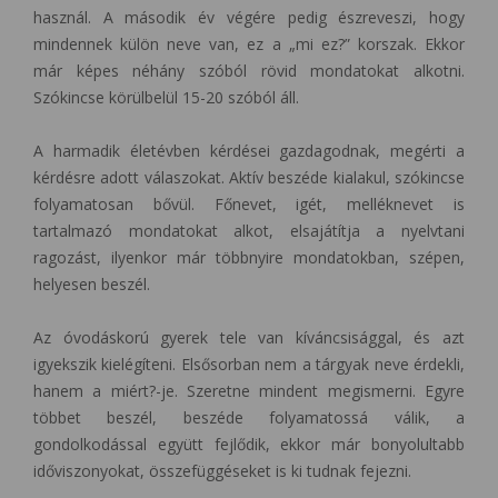
használ. A második év végére pedig észreveszi, hogy
mindennek külön neve van, ez a „mi ez?” korszak. Ekkor
már képes néhány szóból rövid mondatokat alkotni.
Szókincse körülbelül 15-20 szóból áll.
A harmadik életévben kérdései gazdagodnak, megérti a
kérdésre adott válaszokat. Aktív beszéde kialakul, szókincse
folyamatosan bővül. Főnevet, igét, melléknevet is
tartalmazó mondatokat alkot, elsajátítja a nyelvtani
ragozást, ilyenkor már többnyire mondatokban, szépen,
helyesen beszél.
Az óvodáskorú gyerek tele van kíváncsisággal, és azt
igyekszik kielégíteni. Elsősorban nem a tárgyak neve érdekli,
hanem a miért?-je. Szeretne mindent megismerni. Egyre
többet beszél, beszéde folyamatossá válik, a
gondolkodással együtt fejlődik, ekkor már bonyolultabb
időviszonyokat, összefüggéseket is ki tudnak fejezni.