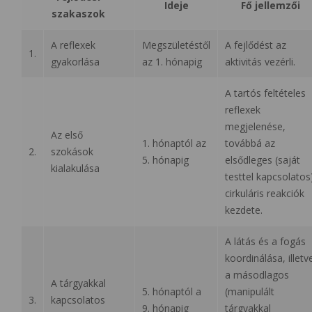
Ideje
Fő jellemzői
szakaszok
A reflexek
Megszületéstől
A fejlődést az
1.
gyakorlása
az 1. hónapig
aktivitás vezérli.
A tartós feltételes
reflexek
megjelenése,
Az első
1. hónaptól az
továbbá az
2.
szokások
5. hónapig
elsődleges (saját
kialakulása
testtel kapcsolatos
cirkuláris reakciók
kezdete.
A látás és a fogás
koordinálása, illetv
a másodlagos
A tárgyakkal
5. hónaptól a
(manipulált
3.
kapcsolatos
9. hónapig
tárgyakkal