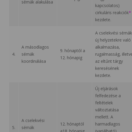
sémák alakulása
kapcsolatos)
cirkuláris reakciók
*
kezdete.
A cselekvési sémák
új helyzetekre való
A másodlagos
alkalmazása,
9. hónaptól a
4.
sémák
rugalmasság, illetv
12. hónapig
koordinálása
az eltűnt tárgy
keresésének
kezdete.
Új eljárások
felfedezése a
feltételek
változtatása
mellett. A
A cselekvési
12. hónaptól
harmadlagos
5.
sémák
a18. hónapig
(variálható)