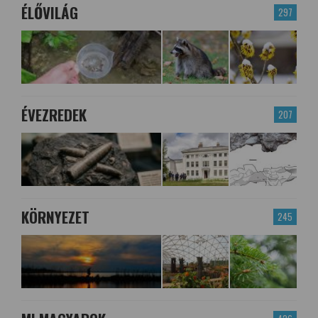
ÉLŐVILÁG
297
ÉVEZREDEK
207
KÖRNYEZET
245