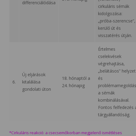
differenciálódása
cirkuláris sémák
kidolgozása:
„próba-szerencse”,
kerülő út és
visszatérés útján.
Értelmes
cselekvések
végrehajtása,
„belátásos” helyzet
Új eljárások
18. hónaptól a
és
6.
kitalálása
24. hónapig
problémamegoldás
gondolati úton
a sémák
kombinálásával.
Fontos felfedezés 
tárgyállandóság.
*Cirkuláris reakció: a csecsemőkorban megjelenő ismétléses