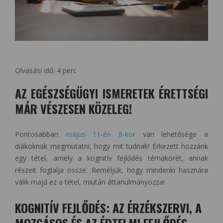
Olvasási idő:
4
perc
AZ EGÉSZSÉGÜGYI ISMERETEK ÉRETTSÉGI
MÁR VÉSZESEN KÖZELEG!
Pontosabban
május 11-én 8-kor
van lehetősége a
diákoknak megmutatni, hogy mit tudnak! Érkezett hozzánk
egy tétel, amely a kognitív fejlődés témakörét, annak
részeit foglalja össze. Reméljük, hogy mindenki hasznára
válik majd ez a tétel, miután áttanulmányozza!
KOGNITÍV FEJLŐDÉS: AZ ÉRZÉKSZERVI, A
MOZGÁSOS ÉS AZ ÉRTELMI FEJLŐDÉS