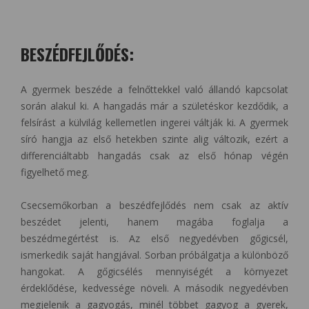
BESZÉDFEJLŐDÉS:
A gyermek beszéde a felnőttekkel való állandó kapcsolat
során alakul ki. A hangadás már a születéskor kezdődik, a
felsírást a külvilág kellemetlen ingerei váltják ki. A gyermek
síró hangja az első hetekben szinte alig változik, ezért a
differenciáltabb hangadás csak az első hónap végén
figyelhető meg.
Csecsemőkorban a beszédfejlődés nem csak az aktív
beszédet jelenti, hanem magába foglalja a
beszédmegértést is. Az első negyedévben gőgicsél,
ismerkedik saját hangjával. Sorban próbálgatja a különböző
hangokat. A gőgicsélés mennyiségét a környezet
érdeklődése, kedvessége növeli. A második negyedévben
megjelenik a gagyogás, minél többet gagyog a gyerek,