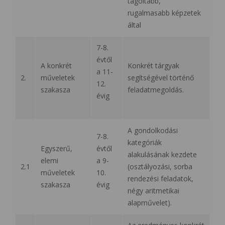
tagoltabb,
rugalmasabb képzetek
által
7-8.
évtől
A konkrét
Konkrét tárgyak
a 11-
2.
műveletek
segítségével történő
12.
szakasza
feladatmegoldás.
évig
A gondolkodási
7-8.
kategóriák
Egyszerű,
évtől
alakulásának kezdete
elemi
a 9-
2.1
(osztályozási, sorba
műveletek
10.
rendezési feladatok,
szakasza
évig
négy aritmetikai
alapművelet).