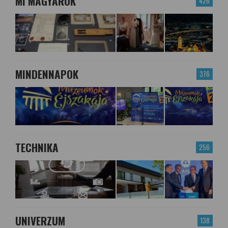
MI MAGYAROK
426
MINDENNAPOK
376
TECHNIKA
256
UNIVERZUM
138