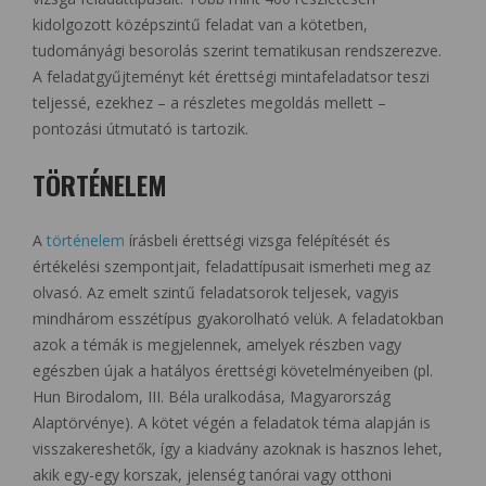
kidolgozott középszintű feladat van a kötetben,
tudományági besorolás szerint tematikusan rendszerezve.
A feladatgyűjteményt két érettségi mintafeladatsor teszi
teljessé, ezekhez – a részletes megoldás mellett –
pontozási útmutató is tartozik.
TÖRTÉNELEM
A
történelem
írásbeli érettségi vizsga felépítését és
értékelési szempontjait, feladattípusait ismerheti meg az
olvasó. Az emelt szintű feladatsorok teljesek, vagyis
mindhárom esszétípus gyakorolható velük. A feladatokban
azok a témák is megjelennek, amelyek részben vagy
egészben újak a hatályos érettségi követelményeiben (pl.
Hun Birodalom, III. Béla uralkodása, Magyarország
Alaptörvénye). A kötet végén a feladatok téma alapján is
visszakereshetők, így a kiadvány azoknak is hasznos lehet,
akik egy-egy korszak, jelenség tanórai vagy otthoni