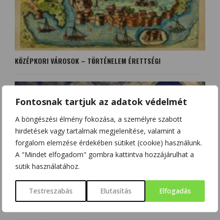
KÖZÉPKORI VÁROSOK – TÖRTÉNELEM ÉRETTSÉGI
Fontosnak tartjuk az adatok védelmét
A böngészési élmény fokozása, a személyre szabott
hirdetések vagy tartalmak megjelenítése, valamint a
forgalom elemzése érdekében sütiket (cookie) használunk.
A "Mindet elfogadom" gombra kattintva hozzájárulhat a
sütik használatához.
Testreszabás
Elutasítás
Elfogadás
TÖRTÉNELEM ÉRETTSÉGI: NAGY FÖLDRAJZI FELFEDEZÉSEK
HATÁSAI