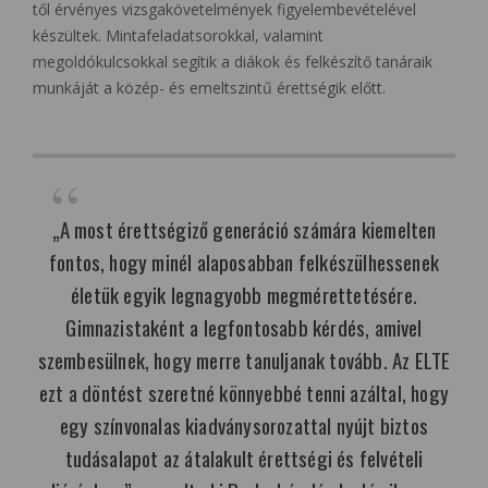
től érvényes vizsgakövetelmények figyelembevételével
készültek. Mintafeladatsorokkal, valamint
megoldókulcsokkal segítik a diákok és felkészítő tanáraik
munkáját a közép- és emeltszintű érettségik előtt.
„A most érettségiző generáció számára kiemelten
fontos, hogy minél alaposabban felkészülhessenek
életük egyik legnagyobb megmérettetésére.
Gimnazistaként a legfontosabb kérdés, amivel
szembesülnek, hogy merre tanuljanak tovább. Az ELTE
ezt a döntést szeretné könnyebbé tenni azáltal, hogy
egy színvonalas kiadványsorozattal nyújt biztos
tudásalapot az átalakult érettségi és felvételi