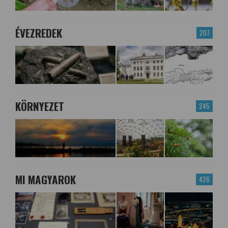
ÉVEZREDEK
207
KÖRNYEZET
245
MI MAGYAROK
426