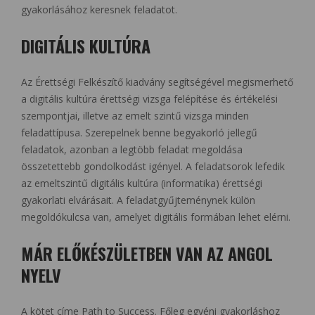
gyakorlásához keresnek feladatot.
DIGITÁLIS KULTÚRA
Az Érettségi Felkészítő kiadvány segítségével megismerhető
a digitális kultúra érettségi vizsga felépítése és értékelési
szempontjai, illetve az emelt szintű vizsga minden
feladattípusa. Szerepelnek benne begyakorló jellegű
feladatok, azonban a legtöbb feladat megoldása
összetettebb gondolkodást igényel. A feladatsorok lefedik
az emeltszintű digitális kultúra (informatika) érettségi
gyakorlati elvárásait. A feladatgyűjteménynek külön
megoldókulcsa van, amelyet digitális formában lehet elérni.
MÁR ELŐKÉSZÜLETBEN VAN AZ ANGOL
NYELV
A kötet címe Path to Success. Főleg egyéni gyakorláshoz