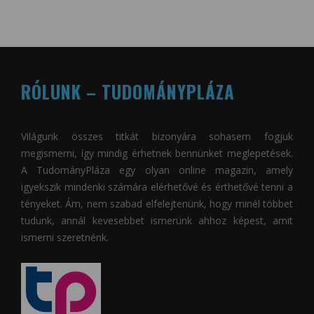
RÓLUNK – TUDOMÁNYPLÁZA
Világunk összes titkát bizonyára sohasem fogjuk
megismerni, így mindig érhetnek bennünket meglepetések.
A
TudományPláza
egy olyan online magazin, amely
igyekszik mindenki számára elérhetővé és érthetővé tenni a
tényeket. Ám, nem szabad elfelejtenünk, hogy minél többet
tudunk, annál kevesebbet ismerünk ahhoz képest, amit
ismerni szeretnénk.