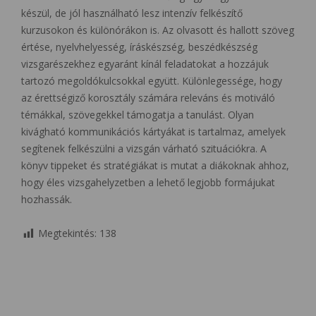
készül, de jól használható lesz intenzív felkészítő
kurzusokon és különórákon is. Az olvasott és hallott szöveg
értése, nyelvhelyesség, íráskészség, beszédkészség
vizsgarészekhez egyaránt kínál feladatokat a hozzájuk
tartozó megoldókulcsokkal együtt. Különlegessége, hogy
az érettségiző korosztály számára releváns és motiváló
témákkal, szövegekkel támogatja a tanulást. Olyan
kivágható kommunikációs kártyákat is tartalmaz, amelyek
segítenek felkészülni a vizsgán várható szituációkra. A
könyv tippeket és stratégiákat is mutat a diákoknak ahhoz,
hogy éles vizsgahelyzetben a lehető legjobb formájukat
hozhassák.
Megtekintés:
138