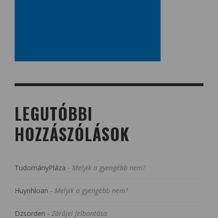
LEGUTÓBBI
HOZZÁSZÓLÁSOK
TudományPláza
-
Melyik a gyengébb nem?
Huynhloan
-
Melyik a gyengébb nem?
Dzsorden
-
Zárójel felbontása