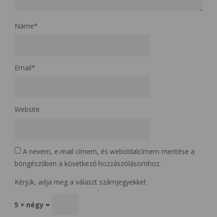
Name
*
Email
*
Website
A nevem, e-mail címem, és weboldalcímem mentése a
böngészőben a következő hozzászólásomhoz.
Kérjük, adja meg a választ számjegyekkel:
5 × négy =