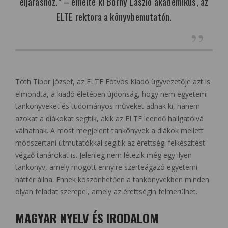
eljáráshoz.” – emelte ki Borhy László akadémikus, az
ELTE rektora a könyvbemutatón.
Tóth Tibor József, az ELTE Eötvös Kiadó ügyvezetője azt is
elmondta, a kiadó életében újdonság, hogy nem egyetemi
tankönyveket és tudományos műveket adnak ki, hanem
azokat a diákokat segítik, akik az ELTE leendő hallgatóivá
válhatnak. A most megjelent tankönyvek a diákok mellett
módszertani útmutatókkal segítik az érettségi felkészítést
végző tanárokat is. Jelenleg nem létezik még egy ilyen
tankönyv, amely mögött ennyire szerteágazó egyetemi
háttér állna. Ennek köszönhetően a tankönyvekben minden
olyan feladat szerepel, amely az érettségin felmerülhet.
MAGYAR NYELV ÉS IRODALOM