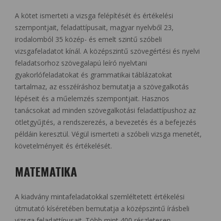
A kötet ismerteti a vizsga felépítését és értékelési
szempontjait, feladattípusait, magyar nyelvből 23,
irodalomból 35 közép- és emelt szintű szóbeli
vizsgafeladatot kínál. A középszintű szövegértési és nyelvi
feladatsorhoz szövegalapú leíró nyelvtani
gyakorlófeladatokat és grammatikai táblázatokat
tartalmaz, az esszéíráshoz bemutatja a szövegalkotás
lépéseit és a műelemzés szempontjait. Hasznos
tanácsokat ad minden szövegalkotási feladattípushoz az
ötletgyűjtés, a rendszerezés, a bevezetés és a befejezés
példáin keresztül. Végül ismerteti a szóbeli vizsga menetét,
követelményeit és értékelését.
MATEMATIKA
A kiadvány mintafeladatokkal szemléltetett értékelési
útmutató kíséretében bemutatja a középszintű írásbeli
vizsga feladattípusait. Több mint 400 részletesen