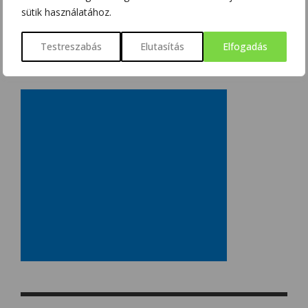
sütik használatához.
Testreszabás
Elutasítás
Elfogadás