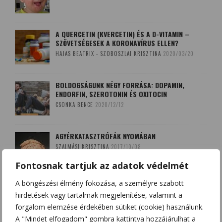
A QUERCETIN (KVERCETIN) ÉS A D-VITAMIN –
SZÖVETSÉGESEK A KORONAVÍRUS ELLEN?
HAJAS BEATRIX - SZOBOSZLAI KRISZTINA
2020/03/20
BOLDOGSÁGUNK NÉGY FORRÁSA: DOPAMIN,
ENDORFIN, SZEROTONIN ÉS OXITOCIN
CSONKA BENCE
2020/12/12
AGYÉRKATASZTRÓFÁK NYOMÁBAN
SZALMÁSI KRISZTINA
2017/10/08
Fontosnak tartjuk az adatok védelmét
A böngészési élmény fokozása, a személyre szabott
A LEKOPOGÁS BABONÁJA
hirdetések vagy tartalmak megjelenítése, valamint a
SZOBOSZLAI KRISZTINA
2018/03/15
forgalom elemzése érdekében sütiket (cookie) használunk.
A "Mindet elfogadom" gombra kattintva hozzájárulhat a