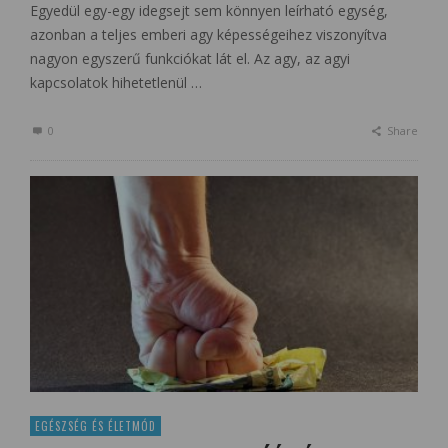
Egyedül egy-egy idegsejt sem könnyen leírható egység,
azonban a teljes emberi agy képességeihez viszonyítva
nagyon egyszerű funkciókat lát el. Az agy, az agyi
kapcsolatok hihetetlenül …
0
Share
EGÉSZSÉG ÉS ÉLETMÓD