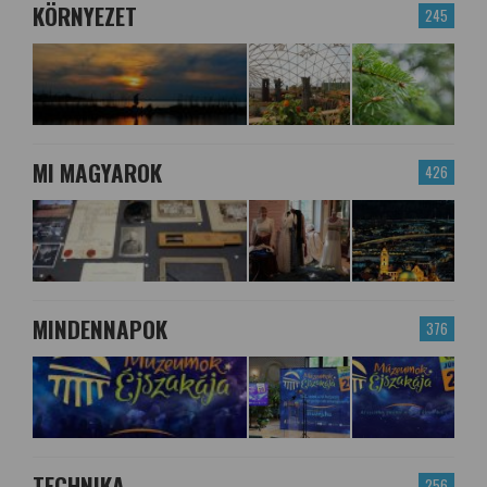
KÖRNYEZET
245
MI MAGYAROK
426
MINDENNAPOK
376
TECHNIKA
256