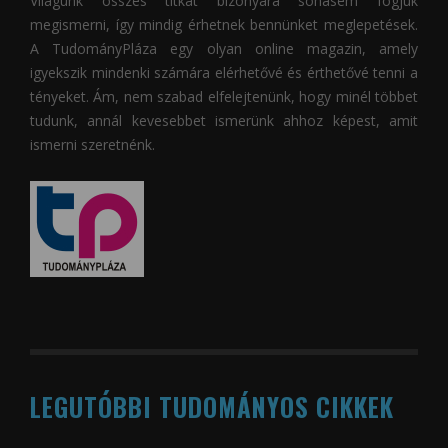
Világunk összes titkát bizonyára sohasem fogjuk
megismerni, így mindig érhetnek bennünket meglepetések.
A
TudományPláza
egy olyan online magazin, amely
igyekszik mindenki számára elérhetővé és érthetővé tenni a
tényeket. Ám, nem szabad elfelejtenünk, hogy minél többet
tudunk, annál kevesebbet ismerünk ahhoz képest, amit
ismerni szeretnénk.
LEGUTÓBBI TUDOMÁNYOS CIKKEK