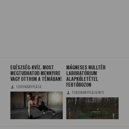
EGÉSZSÉG-KVÍZ. MOST
MÁGNESES NULLTÉR
A 
MEGTUDHATOD MENNYIRE
LABORATÓRIUM
BŰ
VAGY OTTHON A TÉMÁBAN!
ALAPKŐLETÉTEL
SE
FERTŐBOZON
ME
TUDOMÁNYPLÁZA
TI
TUDOMÁNYPLÁZA/MTI