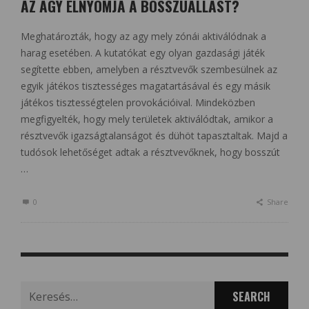
AZ AGY ELNYOMJA A BOSSZÚÁLLÁST?
Meghatározták, hogy az agy mely zónái aktiválódnak a
harag esetében. A kutatókat egy olyan gazdasági játék
segítette ebben, amelyben a résztvevők szembesülnek az
egyik játékos tisztességes magatartásával és egy másik
játékos tisztességtelen provokációival. Mindeközben
megfigyelték, hogy mely területek aktiválódtak, amikor a
résztvevők igazságtalanságot és dühöt tapasztaltak. Majd a
tudósok lehetőséget adtak a résztvevőknek, hogy bosszút
…
0
Share
Search
for: