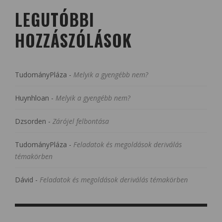
LEGUTÓBBI
HOZZÁSZÓLÁSOK
TudományPláza
-
Melyik a gyengébb nem?
Huynhloan
-
Melyik a gyengébb nem?
Dzsorden
-
Zárójel felbontása
TudományPláza
-
Feladatok és megoldások deriválás
témakörben
Dávid
-
Feladatok és megoldások deriválás témakörben