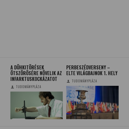
 A
A DÜHKITÖRÉSEK
PERBESZÉDVERSENY –
MI 
ÖTSZÖRÖSÉRE NÖVELIK AZ
ELTE VILÁGBAJNOK 1. HELY
SZ
INFARKTUSKOCKÁZATOT
FO
TUDOMÁNYPLÁZA
TUDOMÁNYPLÁZA