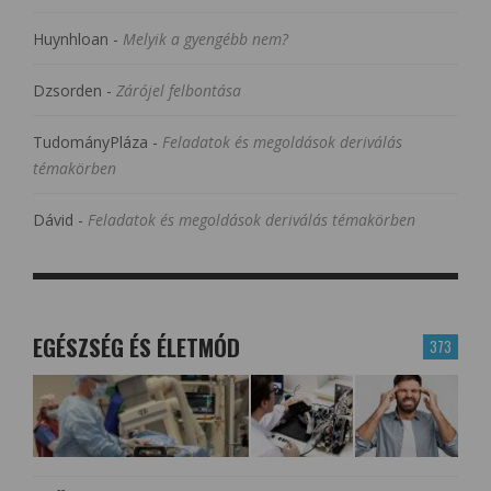
Huynhloan
-
Melyik a gyengébb nem?
Dzsorden
-
Zárójel felbontása
TudományPláza
-
Feladatok és megoldások deriválás
témakörben
Dávid
-
Feladatok és megoldások deriválás témakörben
EGÉSZSÉG ÉS ÉLETMÓD
373