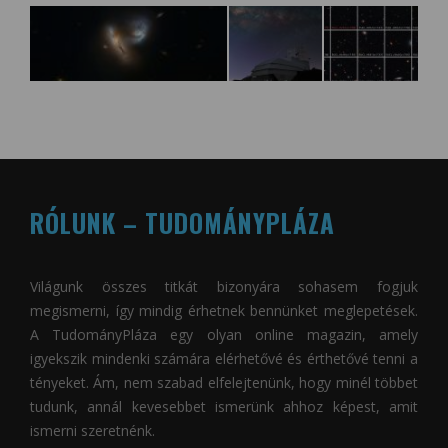
RÓLUNK – TUDOMÁNYPLÁZA
Világunk összes titkát bizonyára sohasem fogjuk
megismerni, így mindig érhetnek bennünket meglepetések.
A
TudományPláza
egy olyan online magazin, amely
igyekszik mindenki számára elérhetővé és érthetővé tenni a
tényeket. Ám, nem szabad elfelejtenünk, hogy minél többet
tudunk, annál kevesebbet ismerünk ahhoz képest, amit
ismerni szeretnénk.