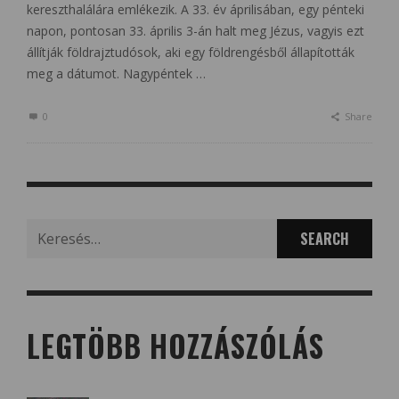
kereszthalálára emlékezik. A 33. év áprilisában, egy pénteki
napon, pontosan 33. április 3-án halt meg Jézus, vagyis ezt
állítják földrajztudósok, aki egy földrengésből állapították
meg a dátumot. Nagypéntek …
0
Share
Search
for:
LEGTÖBB HOZZÁSZÓLÁS