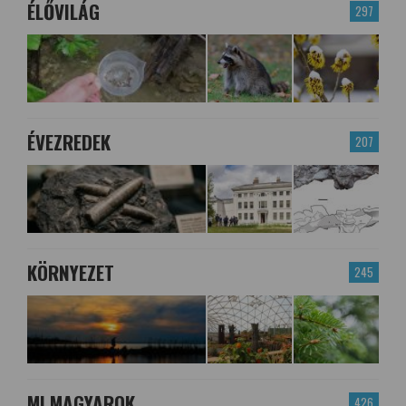
ÉLŐVILÁG
297
ÉVEZREDEK
207
KÖRNYEZET
245
MI MAGYAROK
426