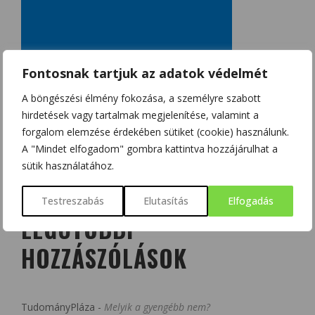
Fontosnak tartjuk az adatok védelmét
A böngészési élmény fokozása, a személyre szabott
hirdetések vagy tartalmak megjelenítése, valamint a
forgalom elemzése érdekében sütiket (cookie) használunk.
A "Mindet elfogadom" gombra kattintva hozzájárulhat a
sütik használatához.
Testreszabás
Elutasítás
Elfogadás
LEGUTÓBBI
HOZZÁSZÓLÁSOK
TudományPláza
-
Melyik a gyengébb nem?