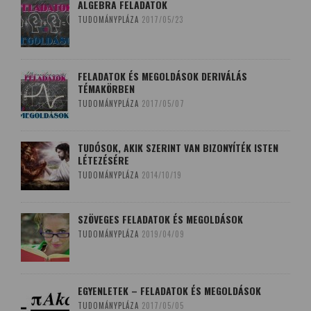
ALGEBRA FELADATOK
TUDOMÁNYPLÁZA
2017/05/23
FELADATOK ÉS MEGOLDÁSOK DERIVÁLÁS
TÉMAKÖRBEN
TUDOMÁNYPLÁZA
2017/05/07
TUDÓSOK, AKIK SZERINT VAN BIZONYÍTÉK ISTEN
LÉTEZÉSÉRE
TUDOMÁNYPLÁZA
2014/10/19
SZÖVEGES FELADATOK ÉS MEGOLDÁSOK
TUDOMÁNYPLÁZA
2019/04/09
EGYENLETEK – FELADATOK ÉS MEGOLDÁSOK
TUDOMÁNYPLÁZA
2017/05/05