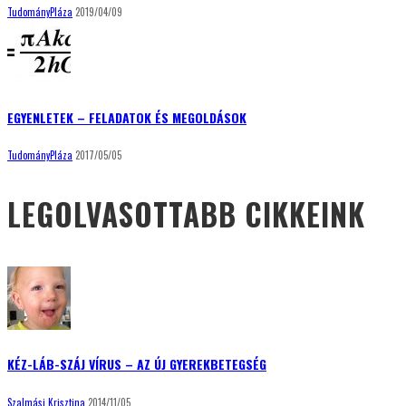
TudományPláza
2019/04/09
EGYENLETEK – FELADATOK ÉS MEGOLDÁSOK
TudományPláza
2017/05/05
LEGOLVASOTTABB CIKKEINK
KÉZ-LÁB-SZÁJ VÍRUS – AZ ÚJ GYEREKBETEGSÉG
Szalmási Krisztina
2014/11/05