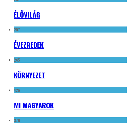
ÉLŐVILÁG
207
ÉVEZREDEK
245
KÖRNYEZET
426
MI MAGYAROK
376