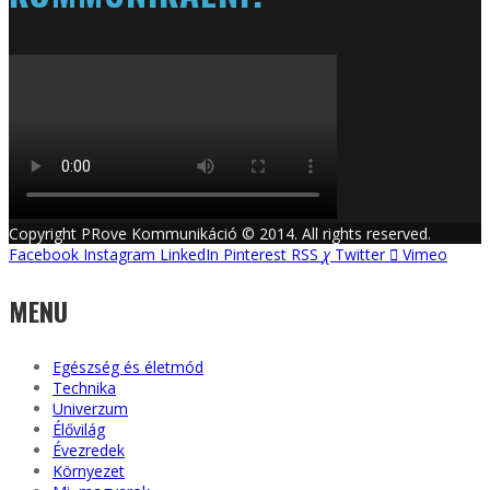
Copyright PRove Kommunikáció © 2014. All rights reserved.
Facebook
Instagram
LinkedIn
Pinterest
RSS
Twitter
Vimeo
MENU
Egészség és életmód
Technika
Univerzum
Élővilág
Évezredek
Környezet