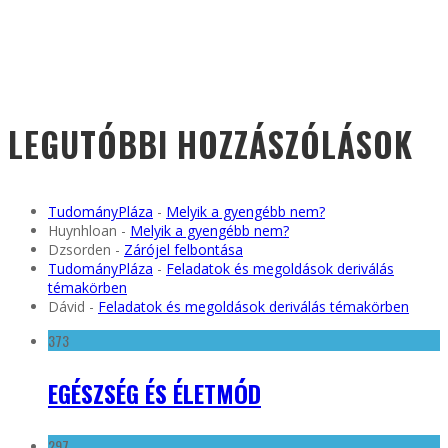
LEGUTÓBBI HOZZÁSZÓLÁSOK
TudományPláza
-
Melyik a gyengébb nem?
Huynhloan
-
Melyik a gyengébb nem?
Dzsorden
-
Zárójel felbontása
TudományPláza
-
Feladatok és megoldások deriválás
témakörben
Dávid
-
Feladatok és megoldások deriválás témakörben
373
EGÉSZSÉG ÉS ÉLETMÓD
297