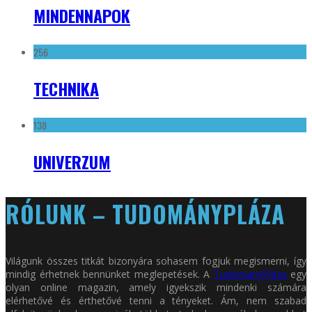
MINDENNAPOK
256
TECHNIKA
138
UNIVERZUM
RÓLUNK – TUDOMÁNYPLÁZA
Világunk összes titkát bizonyára sohasem fogjuk megismerni, így
mindig érhetnek bennünket meglepetések. A
TudományPláza
egy
olyan online magazin, amely igyekszik mindenki számára
elérhetővé és érthetővé tenni a tényeket. Ám, nem szabad