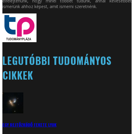
elfelejtenünk, hogy minél többet tudunk, annál kevesebbet
ismerünk ahhoz képest, amit ismerni szeretnénk.
LEGUTÓBBI TUDOMÁNYOS
CIKKEK
EGY REJTŐZKÖDŐ FEKETE LYUK