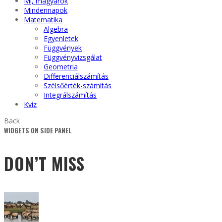
Mi, magyarok
Mindennapok
Matematika
Algebra
Egyenletek
Függvények
Függvényvizsgálat
Geometria
Differenciálszámítás
Szélsőérték-számítás
Integrálszámítás
Kvíz
Back
WIDGETS ON SIDE PANEL
DON’T MISS