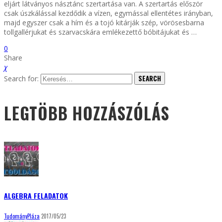
eljárt látványos násztánc szertartása van. A szertartás először
csak úszkálással kezdődik a vízen, egymással ellentétes irányban,
majd egyszer csak a hím és a tojó kitárják szép, vörösesbarna
tollgallérjukat és szarvacskára emlékezettő bóbitájukat és …
0
Share
Search for:
LEGTÖBB HOZZÁSZÓLÁS
ALGEBRA FELADATOK
TudományPláza
2017/05/23