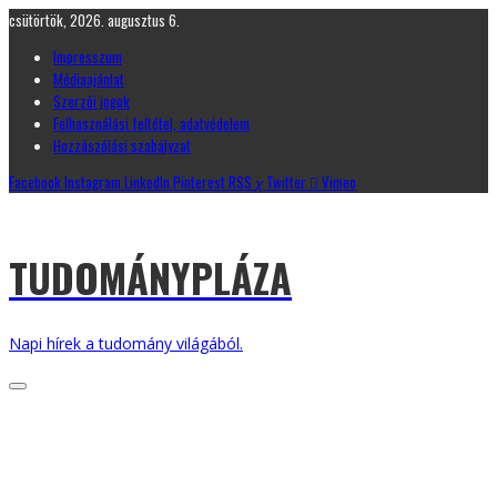
csütörtök, 2026. augusztus 6.
Impresszum
Médiaajánlat
Szerzői jogok
Felhasználási feltétel, adatvédelem
Hozzászólási szabályzat
Facebook
Instagram
LinkedIn
Pinterest
RSS
Twitter
Vimeo
TUDOMÁNYPLÁZA
Napi hírek a tudomány világából.