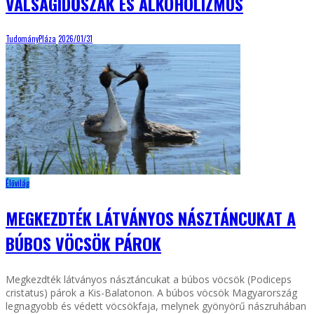
VÁLSÁGIDŐSZAK ÉS ALKOHOLIZMUS
TudományPláza
2026/01/31
Élővilág
MEGKEZDTÉK LÁTVÁNYOS NÁSZTÁNCUKAT A
BÚBOS VÖCSÖK PÁROK
Megkezdték látványos násztáncukat a búbos vöcsök (Podiceps
cristatus) párok a Kis-Balatonon. A búbos vöcsök Magyarország
legnagyobb és védett vöcsökfaja, melynek gyönyörű nászruhában