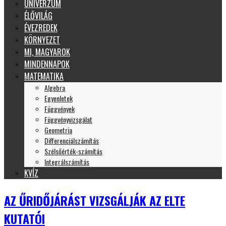
UNIVERZUM
ÉLŐVILÁG
ÉVEZREDEK
KÖRNYEZET
MI, MAGYAROK
MINDENNAPOK
MATEMATIKA
Algebra
Egyenletek
Függvények
Függvényvizsgálat
Geometria
Differenciálszámítás
Szélsőérték-számítás
Integrálszámítás
KVÍZ
AZ ŰRIDŐJÁRÁST VIZSGÁLJÁK AZ ELTE
KUTATÓI