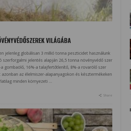
ÖVÉNYVÉDŐSZEREK VILÁGÁBA
 jelenleg globálisan 3 millió tonna peszticidet használunk
ó szerforgalmi jelentés alapján 26,5 tonna növényvédő szer
 gombaölő, 16%-a talajfertőtlenítő, 8%-a rovarölő szer
nt azonban az élelmiszer-alapanyagokon és késztermékeken
orlatilag minden környezeti …
Share