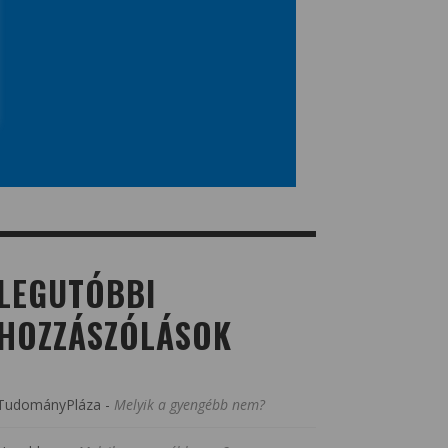
LEGUTÓBBI
HOZZÁSZÓLÁSOK
TudományPláza
-
Melyik a gyengébb nem?