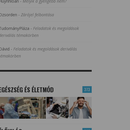
Huynhloan
-
Melyik a gyengébb nem?
Dzsorden
-
Zárójel felbontása
TudományPláza
-
Feladatok és megoldások
deriválás témakörben
Dávid
-
Feladatok és megoldások deriválás
témakörben
EGÉSZSÉG ÉS ÉLETMÓD
373