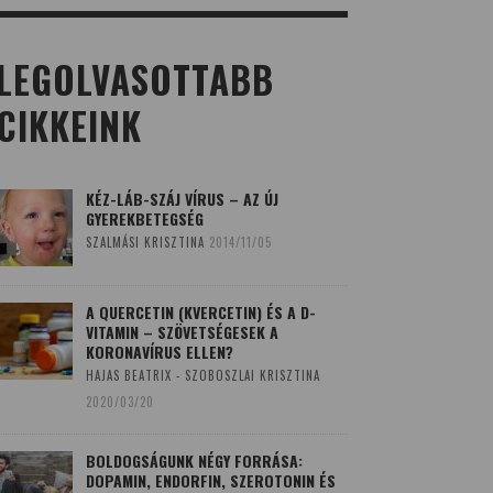
LEGOLVASOTTABB
CIKKEINK
KÉZ-LÁB-SZÁJ VÍRUS – AZ ÚJ
GYEREKBETEGSÉG
SZALMÁSI KRISZTINA
2014/11/05
A QUERCETIN (KVERCETIN) ÉS A D-
VITAMIN – SZÖVETSÉGESEK A
KORONAVÍRUS ELLEN?
HAJAS BEATRIX - SZOBOSZLAI KRISZTINA
2020/03/20
BOLDOGSÁGUNK NÉGY FORRÁSA:
DOPAMIN, ENDORFIN, SZEROTONIN ÉS