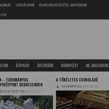
AAJÁNLAT
SZERZŐI JOGOK
FELHASZNÁLÁSI FELTÉTEL, ADATVÉDELEM
LYZAT
ERZUM
ÉLŐVILÁG
ÉVEZREDEK
KÖRNYEZET
MI, MAGYAROK
TÖKÉLETES CSOKOLÁDÉ
ÚJ MÓDSZER A SZÁLLÓPOR-
KONCENTRÁCIÓ MÉRÉSÉRE
TUDOMÁNYPLÁZA
2016/06/06
TUDOMÁNYPLÁZA
2014/04/03