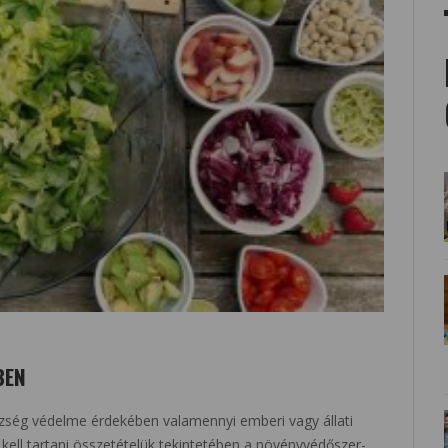
BEN
szség védelme érdekében valamennyi emberi vagy állati
kell tartani összetételük tekintetében a növényvédőszer-