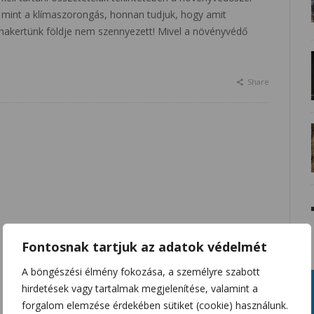
 mint a klímaszorongás, honnan tudjuk, hogy amit
hakertünk földje nem szennyezett! Mivel a növényvédő
Share
Fontosnak tartjuk az adatok védelmét
A böngészési élmény fokozása, a személyre szabott
hirdetések vagy tartalmak megjelenítése, valamint a
forgalom elemzése érdekében sütiket (cookie) használunk.