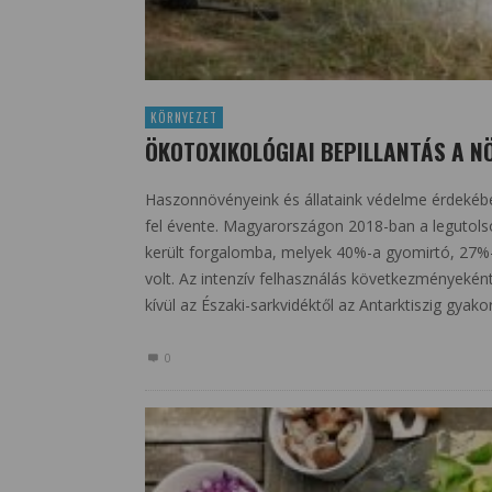
KÖRNYEZET
ÖKOTOXIKOLÓGIAI BEPILLANTÁS A N
Haszonnövényeink és állataink védelme érdekében
fel évente. Magyarországon 2018-ban a legutols
került forgalomba, melyek 40%-a gyomirtó, 27%-a
volt. Az intenzív felhasználás következményeké
kívül az Északi-sarkvidéktől az Antarktiszig gyak
0