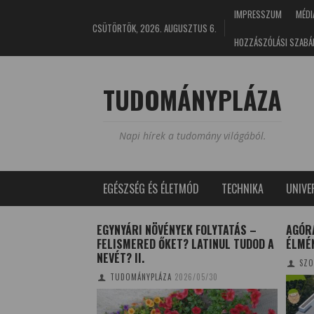
IMPRESSZUM
MÉDI
CSÜTÖRTÖK, 2026. AUGUSZTUS 6.
HOZZÁSZÓLÁSI SZABÁ
TUDOMÁNYPLÁZA
Napi hírek a tudomány világából.
EGÉSZSÉG ÉS ÉLETMÓD
TECHNIKA
UNIV
YEK FOLYTATÁS –
AGÓRA – TUDOMÁNYOS
A 
T? LATINUL TUDOD A
ÉLMÉNYKÖZPONT DEBRECENBEN
SZOBOSZLAI KRISZTINA
2015/07/07
2026/05/30