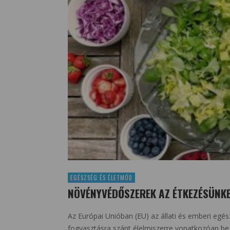
EGÉSZSÉG ÉS ÉLETMÓD
NÖVÉNYVÉDŐSZEREK AZ ÉTKEZÉSÜNK
Az Európai Unióban (EU) az állati és emberi egé
fogyasztásra szánt élelmiszerre vonatkozóan be 