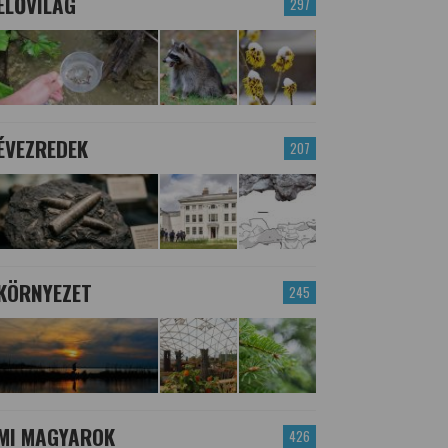
ÉLŐVILÁG
297
ÉVEZREDEK
207
KÖRNYEZET
245
MI MAGYAROK
426