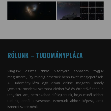
RÓLUNK – TUDOMÁNYPLÁZA
Világunk összes titkát bizonyára sohasem fogjuk
megismerni, így mindig érhetnek bennünket meglepetések.
A
TudományPláza
egy olyan online magazin, amely
igyekszik mindenki számára elérhetővé és érthetővé tenni a
tényeket. Ám, nem szabad elfelejtenünk, hogy minél többet
tudunk, annál kevesebbet ismerünk ahhoz képest, amit
ismerni szeretnénk.