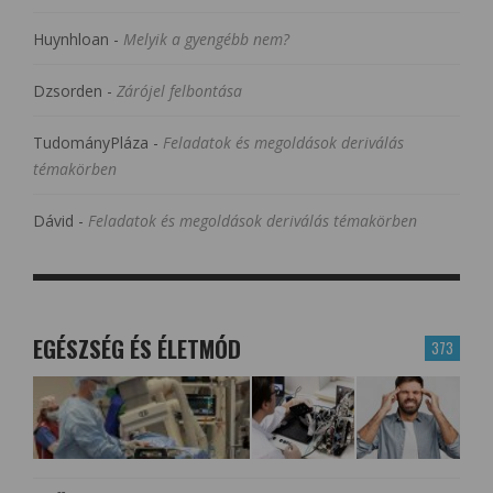
Huynhloan
-
Melyik a gyengébb nem?
Dzsorden
-
Zárójel felbontása
TudományPláza
-
Feladatok és megoldások deriválás
témakörben
Dávid
-
Feladatok és megoldások deriválás témakörben
EGÉSZSÉG ÉS ÉLETMÓD
373