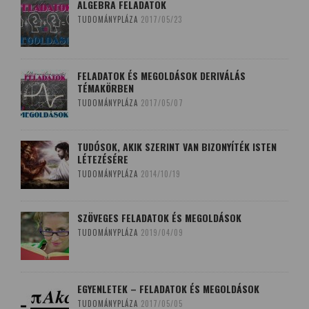
ALGEBRA FELADATOK
TUDOMÁNYPLÁZA
2017/05/23
FELADATOK ÉS MEGOLDÁSOK DERIVÁLÁS
TÉMAKÖRBEN
TUDOMÁNYPLÁZA
2017/05/07
TUDÓSOK, AKIK SZERINT VAN BIZONYÍTÉK ISTEN
LÉTEZÉSÉRE
TUDOMÁNYPLÁZA
2014/10/19
SZÖVEGES FELADATOK ÉS MEGOLDÁSOK
TUDOMÁNYPLÁZA
2019/04/09
EGYENLETEK – FELADATOK ÉS MEGOLDÁSOK
TUDOMÁNYPLÁZA
2017/05/05