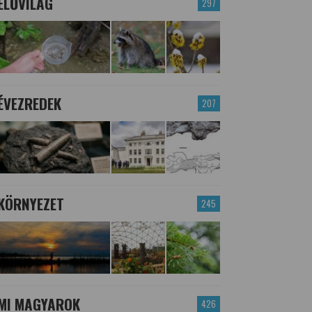
ÉLŐVILÁG
297
ÉVEZREDEK
207
KÖRNYEZET
245
MI MAGYAROK
426