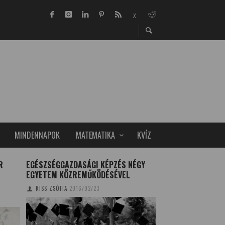
MINDENNAPOK
MATEMATIKA
KVÍZ
R
EGÉSZSÉGGAZDASÁGI KÉPZÉS NÉGY
A RADIOEMBOLIZÁ
EGYETEM KÖZREMŰKÖDÉSÉVEL
MAGYARORSZÁGO
KISS ZSÓFIA
2016/02/23
CSONKA BENCE
2019