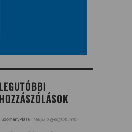
LEGUTÓBBI
HOZZÁSZÓLÁSOK
TudományPláza
-
Melyik a gyengébb nem?