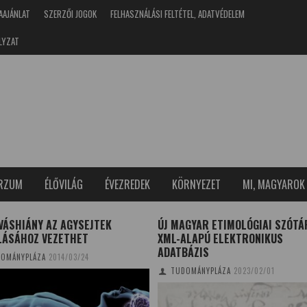
AAJÁNLAT
SZERZŐI JOGOK
FELHASZNÁLÁSI FELTÉTEL, ADATVÉDELEM
LYZAT
ERZUM
ÉLŐVILÁG
ÉVEZREDEK
KÖRNYEZET
MI, MAGYAROK
VÁSHIÁNY AZ AGYSEJTEK
ÚJ MAGYAR ETIMOLÓGIAI SZÓTÁ
LÁSÁHOZ VEZETHET
XML-ALAPÚ ELEKTRONIKUS
ADATBÁZIS
OMÁNYPLÁZA
2014/03/24
TUDOMÁNYPLÁZA
2023/02/01