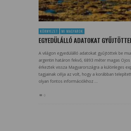
KÖRNYEZET
MI MAGYAROK
EGYEDÜLÁLLÓ ADATOKAT GYŰJTÖTTE
A világon egyedülálló adatokat gyűjtöttek be mun
argentin határon fekvő, 6893 méter magas Ojos
érkeztek vissza Magyarországra a különleges ex
tagjainak célja az volt, hogy a korábban telepít
olyan fontos információkhoz …
0