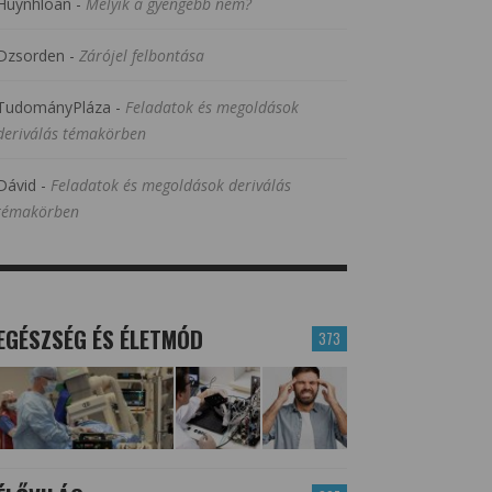
Huynhloan
-
Melyik a gyengébb nem?
Dzsorden
-
Zárójel felbontása
TudományPláza
-
Feladatok és megoldások
deriválás témakörben
Dávid
-
Feladatok és megoldások deriválás
témakörben
EGÉSZSÉG ÉS ÉLETMÓD
373