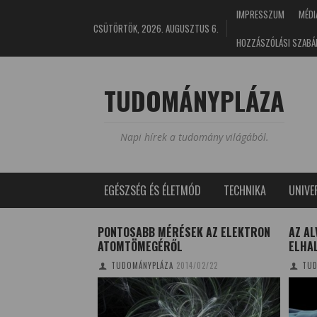
IMPRESSZUM
MÉDI
CSÜTÖRTÖK, 2026. AUGUSZTUS 6.
HOZZÁSZÓLÁSI SZABÁ
TUDOMÁNYPLÁZA
Napi hírek a tudomány világából.
EGÉSZSÉG ÉS ÉLETMÓD
TECHNIKA
UNIV
UNKBAN?
PONTOSABB MÉRÉSEK AZ ELEKTRON
AZ AL
ATOMTÖMEGÉRŐL
ELHA
6/10/05
TUDOMÁNYPLÁZA
2014/02/22
TUD