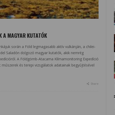
K A MAGYAR KUTATÓK
kájuk során a Föld legmagasabb aktív vulkánján, a chilei-
 del Saladón dolgozó magyar kutatók, akik nemrég
pedícióról. A Földgömb-Atacama Klímamonitoring Expedíció
ett műszerek és terepi vizsgálatok adatainak begyűjtésével
Share