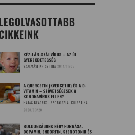
LEGOLVASOTTABB
CIKKEINK
KÉZ-LÁB-SZÁJ VÍRUS – AZ ÚJ
GYEREKBETEGSÉG
SZALMÁSI KRISZTINA
2014/11/05
A QUERCETIN (KVERCETIN) ÉS A D-
VITAMIN – SZÖVETSÉGESEK A
KORONAVÍRUS ELLEN?
HAJAS BEATRIX - SZOBOSZLAI KRISZTINA
2020/03/20
BOLDOGSÁGUNK NÉGY FORRÁSA:
DOPAMIN, ENDORFIN, SZEROTONIN ÉS