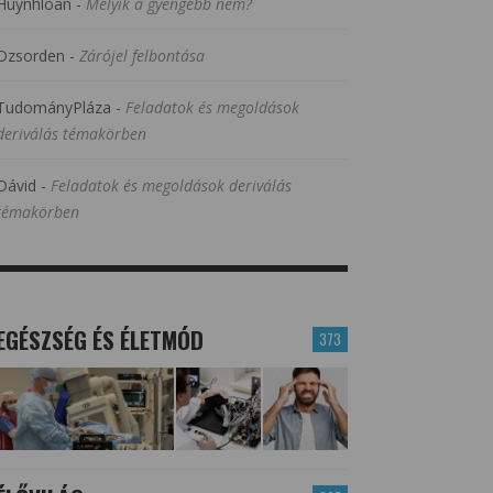
Huynhloan
-
Melyik a gyengébb nem?
Dzsorden
-
Zárójel felbontása
TudományPláza
-
Feladatok és megoldások
deriválás témakörben
Dávid
-
Feladatok és megoldások deriválás
témakörben
EGÉSZSÉG ÉS ÉLETMÓD
373