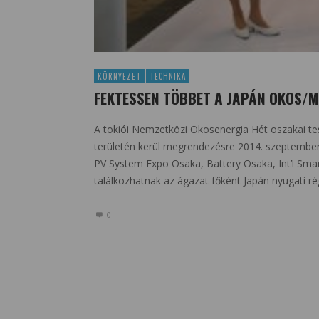
KÖRNYEZET
TECHNIKA
FEKTESSEN TÖBBET A JAPÁN OKOS/
A tokiói Nemzetközi Okosenergia Hét oszakai test
területén kerül megrendezésre 2014. szeptember
PV System Expo Osaka, Battery Osaka, Int’l Sma
találkozhatnak az ágazat főként Japán nyugati ré
0