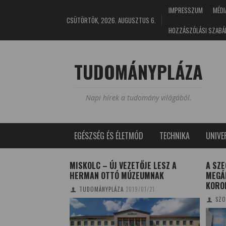
IMPRESSZUM
MÉDI
CSÜTÖRTÖK, 2026. AUGUSZTUS 6.
HOZZÁSZÓLÁSI SZABÁ
TUDOMÁNYPLÁZA
Napi hírek a tudomány világából.
EGÉSZSÉG ÉS ÉLETMÓD
TECHNIKA
UNIV
 – ELŐRE
MISKOLC – ÚJ VEZETŐJE LESZ A
A SZ
RVIZSGÁLATTAL
HERMAN OTTÓ MÚZEUMNAK
MEGÁL
KORO
4/03/14
TUDOMÁNYPLÁZA
2019/01/21
SZO