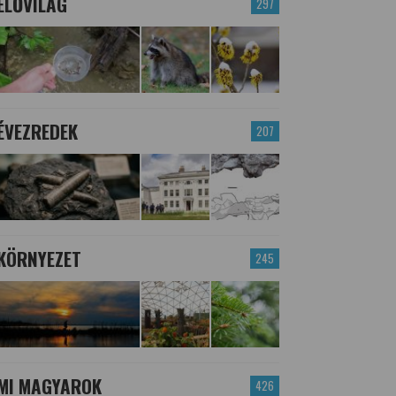
ÉLŐVILÁG
297
ÉVEZREDEK
207
KÖRNYEZET
245
MI MAGYAROK
426