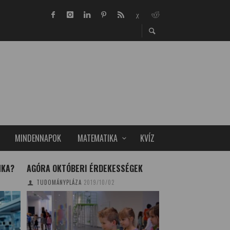
MINDENNAPOK
MATEMATIKA
KVÍZ
NKA?
AGÓRA OKTÓBERI ÉRDEKESSÉGEK
ATOMENERGIA NÉ
TUDOMÁNYPLÁZA
2019/10/02
HÁRFÁS ZSOLT
2018