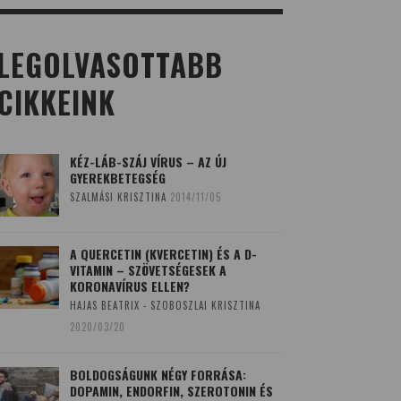
LEGOLVASOTTABB
CIKKEINK
KÉZ-LÁB-SZÁJ VÍRUS – AZ ÚJ
GYEREKBETEGSÉG
SZALMÁSI KRISZTINA
2014/11/05
A QUERCETIN (KVERCETIN) ÉS A D-
VITAMIN – SZÖVETSÉGESEK A
KORONAVÍRUS ELLEN?
HAJAS BEATRIX - SZOBOSZLAI KRISZTINA
2020/03/20
BOLDOGSÁGUNK NÉGY FORRÁSA:
DOPAMIN, ENDORFIN, SZEROTONIN ÉS