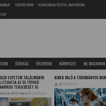
AAJÁNLAT
SZERZŐI JOGOK
FELHASZNÁLÁSI FELTÉTEL, ADATVÉDELEM
LYZAT
ERZUM
ÉLŐVILÁG
ÉVEZREDEK
KÖRNYEZET
MI, MAGYAROK
EGEDI EGYETEM TALÁLMÁNYA
KINEK VALÓ A TUDOMÁNYOS MU
LÍTHATJA AZ ÚJ TÍPUSÚ
(X)
2026/03/13
NAVÍRUS TERJEDÉSÉT IS
BOSZLAI KRISZTINA/SZTE
2021/02/07