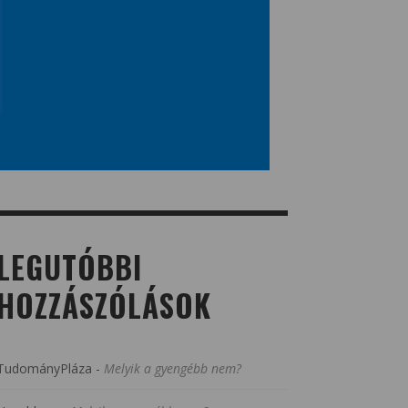
LEGUTÓBBI
HOZZÁSZÓLÁSOK
TudományPláza
-
Melyik a gyengébb nem?