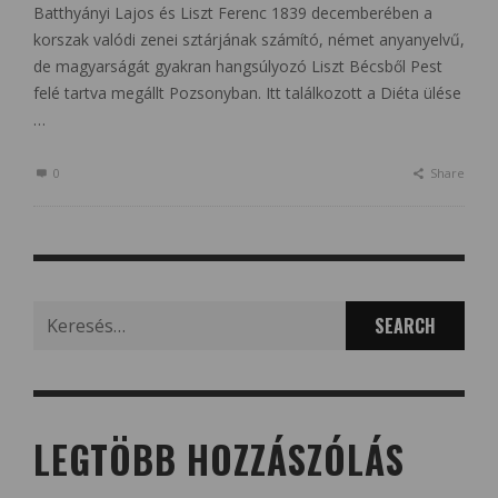
Batthyányi Lajos és Liszt Ferenc 1839 decemberében a
korszak valódi zenei sztárjának számító, német anyanyelvű,
de magyarságát gyakran hangsúlyozó Liszt Bécsből Pest
felé tartva megállt Pozsonyban. Itt találkozott a Diéta ülése
…
0
Share
Search
for:
LEGTÖBB HOZZÁSZÓLÁS