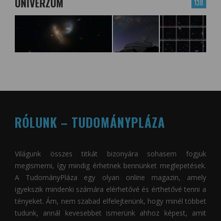
UNIVERZUM
138
RÓLUNK – TUDOMÁNYPLÁZA
Világunk összes titkát bizonyára sohasem fogjuk
megismerni, így mindig érhetnek bennünket meglepetések.
A
TudományPláza
egy olyan online magazin, amely
igyekszik mindenki számára elérhetővé és érthetővé tenni a
tényeket. Ám, nem szabad elfelejtenünk, hogy minél többet
tudunk, annál kevesebbet ismerünk ahhoz képest, amit