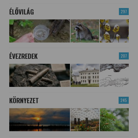
ÉLŐVILÁG
297
ÉVEZREDEK
207
KÖRNYEZET
245