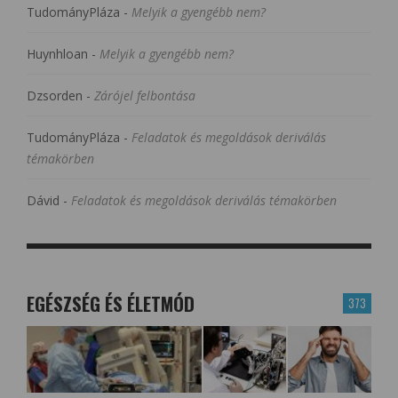
TudományPláza
-
Melyik a gyengébb nem?
Huynhloan
-
Melyik a gyengébb nem?
Dzsorden
-
Zárójel felbontása
TudományPláza
-
Feladatok és megoldások deriválás
témakörben
Dávid
-
Feladatok és megoldások deriválás témakörben
EGÉSZSÉG ÉS ÉLETMÓD
373