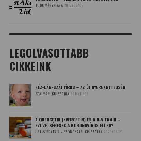
TUDOMÁNYPLÁZA
2017/05/05
LEGOLVASOTTABB
CIKKEINK
KÉZ-LÁB-SZÁJ VÍRUS – AZ ÚJ GYEREKBETEGSÉG
SZALMÁSI KRISZTINA
2014/11/05
A QUERCETIN (KVERCETIN) ÉS A D-VITAMIN –
SZÖVETSÉGESEK A KORONAVÍRUS ELLEN?
HAJAS BEATRIX - SZOBOSZLAI KRISZTINA
2020/03/20