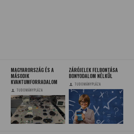
Ó
MAGYARORSZÁG ÉS A
ZÁRÓJELEK FELBONTÁSA
ME
S?
MÁSODIK
BONYODALOM NÉLKÜL
MA
KVANTUMFORRADALOM
TUDOMÁNYPLÁZA
TUDOMÁNYPLÁZA