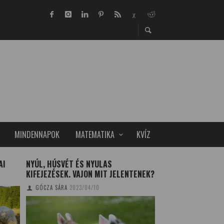
MINDENNAPOK
MATEMATIKA
KVÍZ
AI
NYÚL, HÚSVÉT ÉS NYULAS
ILLÓOLAJOK A
KIFEJEZÉSEK. VAJON MIT JELENTENEK?
NÖVÉNYTERMESZT
GÓCZA SÁRA
2023/04/10
TUDOMÁNYPLÁZA
20