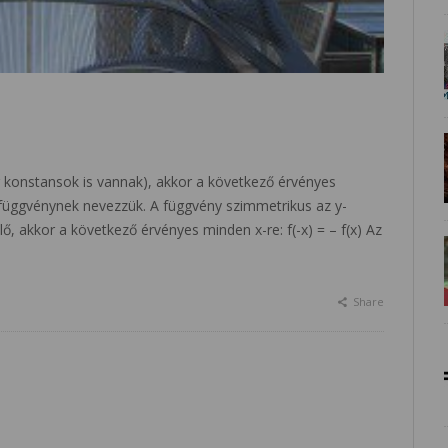
ég konstansok is vannak), akkor a következő érvényes
os függvénynek nevezzük. A függvény szimmetrikus az y-
ő, akkor a következő érvényes minden x-re: f(-x) = – f(x) Az
Share