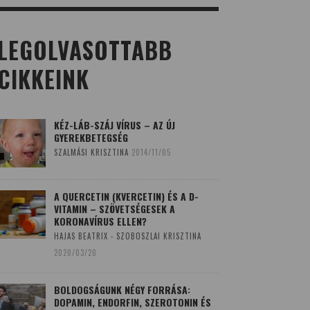
LEGOLVASOTTABB
CIKKEINK
KÉZ-LÁB-SZÁJ VÍRUS – AZ ÚJ
GYEREKBETEGSÉG
SZALMÁSI KRISZTINA
2014/11/05
A QUERCETIN (KVERCETIN) ÉS A D-
VITAMIN – SZÖVETSÉGESEK A
KORONAVÍRUS ELLEN?
HAJAS BEATRIX - SZOBOSZLAI KRISZTINA
2020/03/20
BOLDOGSÁGUNK NÉGY FORRÁSA:
DOPAMIN, ENDORFIN, SZEROTONIN ÉS