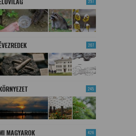
ÉLŐVILÁG
297
ÉVEZREDEK
207
KÖRNYEZET
245
MI MAGYAROK
426