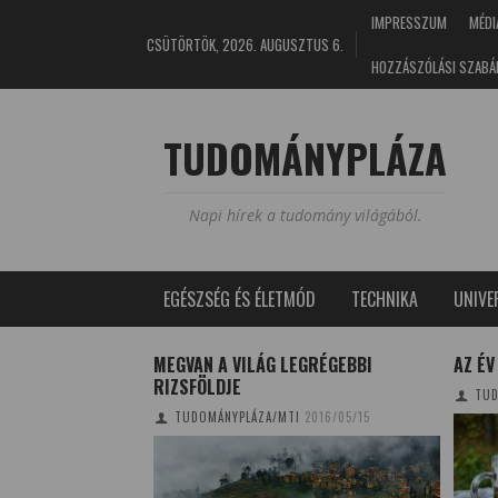
IMPRESSZUM
MÉDI
CSÜTÖRTÖK, 2026. AUGUSZTUS 6.
HOZZÁSZÓLÁSI SZABÁ
TUDOMÁNYPLÁZA
Napi hírek a tudomány világából.
EGÉSZSÉG ÉS ÉLETMÓD
TECHNIKA
UNIV
OXFORD GUIDE TO
MEGVAN A VILÁG LEGRÉGEBBI
AZ ÉV
AGES CÍMŰ KÖTET
RIZSFÖLDJE
TUD
2/04/26
TUDOMÁNYPLÁZA/MTI
2016/05/15