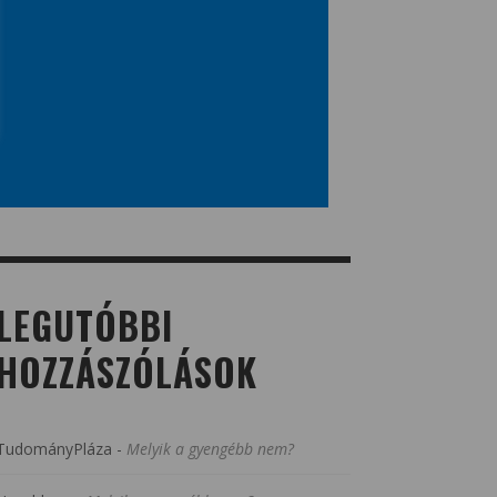
LEGUTÓBBI
HOZZÁSZÓLÁSOK
TudományPláza
-
Melyik a gyengébb nem?