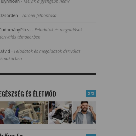
Huynhloan
-
Melyik a gyengébb nem?
Dzsorden
-
Zárójel felbontása
TudományPláza
-
Feladatok és megoldások
deriválás témakörben
Dávid
-
Feladatok és megoldások deriválás
témakörben
EGÉSZSÉG ÉS ÉLETMÓD
373