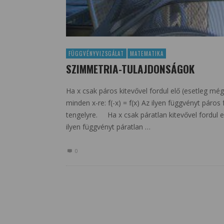
FÜGGVÉNYVIZSGÁLAT
MATEMATIKA
SZIMMETRIA-TULAJDONSÁGOK
Ha x csak páros kitevővel fordul elő (esetleg m
minden x-re: f(-x) = f(x) Az ilyen függvényt pár
tengelyre. Ha x csak páratlan kitevővel fordul el
ilyen függvényt páratlan …
0