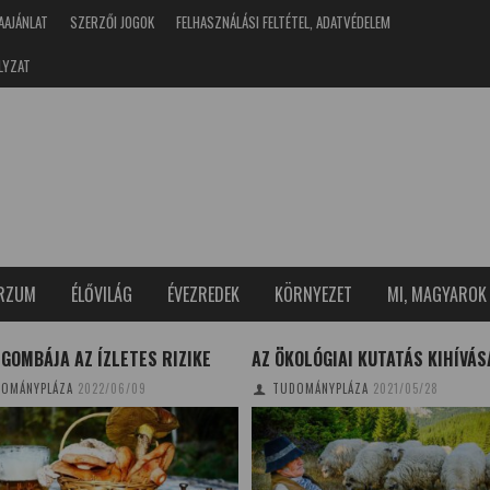
AAJÁNLAT
SZERZŐI JOGOK
FELHASZNÁLÁSI FELTÉTEL, ADATVÉDELEM
LYZAT
ERZUM
ÉLŐVILÁG
ÉVEZREDEK
KÖRNYEZET
MI, MAGYAROK
 GOMBÁJA AZ ÍZLETES RIZIKE
AZ ÖKOLÓGIAI KUTATÁS KIHÍVÁS
OMÁNYPLÁZA
2022/06/09
TUDOMÁNYPLÁZA
2021/05/28