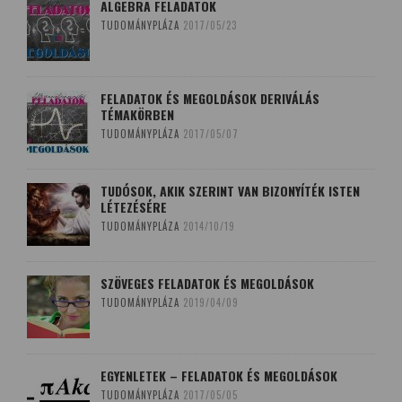
ALGEBRA FELADATOK
TUDOMÁNYPLÁZA
2017/05/23
FELADATOK ÉS MEGOLDÁSOK DERIVÁLÁS
TÉMAKÖRBEN
TUDOMÁNYPLÁZA
2017/05/07
TUDÓSOK, AKIK SZERINT VAN BIZONYÍTÉK ISTEN
LÉTEZÉSÉRE
TUDOMÁNYPLÁZA
2014/10/19
SZÖVEGES FELADATOK ÉS MEGOLDÁSOK
TUDOMÁNYPLÁZA
2019/04/09
EGYENLETEK – FELADATOK ÉS MEGOLDÁSOK
TUDOMÁNYPLÁZA
2017/05/05