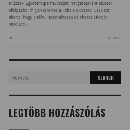
Műszaki Egyetem iparművészeti hallgatójaként először
elképzelte, milyen is lenne a Pebble okosóra. Csak azt
akarta, hogy anélkül használhassa az okostelefonját
biciklizés …
0
Share
Search
for:
LEGTÖBB HOZZÁSZÓLÁS