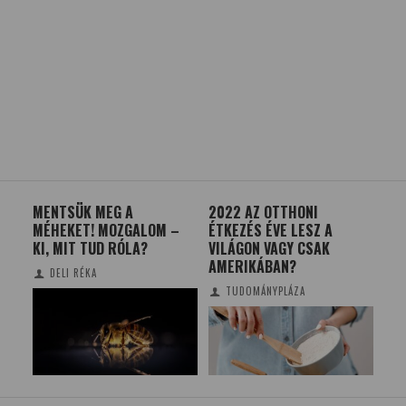
TES
MENTSÜK MEG A
2022 AZ OTTHONI
SZ
MÉHEKET! MOZGALOM –
ÉTKEZÉS ÉVE LESZ A
KU
KI, MIT TUD RÓLA?
VILÁGON VAGY CSAK
ME
S
AMERIKÁBAN?
TÖK
DELI RÉKA
MÉ
TUDOMÁNYPLÁZA