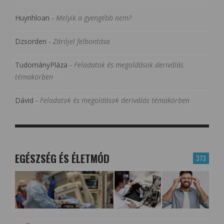
Huynhloan
-
Melyik a gyengébb nem?
Dzsorden
-
Zárójel felbontása
TudományPláza
-
Feladatok és megoldások deriválás
témakörben
Dávid
-
Feladatok és megoldások deriválás témakörben
EGÉSZSÉG ÉS ÉLETMÓD
373