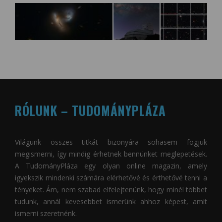
RÓLUNK – TUDOMÁNYPLÁZA
Világunk összes titkát bizonyára sohasem fogjuk
megismerni, így mindig érhetnek bennünket meglepetések.
A
TudományPláza
egy olyan online magazin, amely
igyekszik mindenki számára elérhetővé és érthetővé tenni a
tényeket. Ám, nem szabad elfelejtenünk, hogy minél többet
tudunk, annál kevesebbet ismerünk ahhoz képest, amit
ismerni szeretnénk.