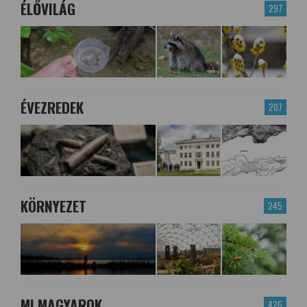
ÉLŐVILÁG
297
ÉVEZREDEK
207
KÖRNYEZET
245
MI MAGYAROK
426