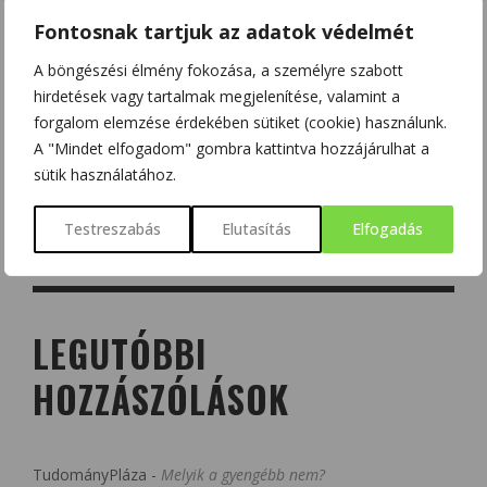
Fontosnak tartjuk az adatok védelmét
A böngészési élmény fokozása, a személyre szabott
hirdetések vagy tartalmak megjelenítése, valamint a
forgalom elemzése érdekében sütiket (cookie) használunk.
A "Mindet elfogadom" gombra kattintva hozzájárulhat a
sütik használatához.
Testreszabás
Elutasítás
Elfogadás
LEGUTÓBBI
HOZZÁSZÓLÁSOK
TudományPláza
-
Melyik a gyengébb nem?