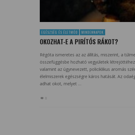
EGÉSZSÉG ÉS ÉLETMÓD
MINDENNAPOK
OKOZHAT-E A PIRÍTÓS RÁKOT?
Régóta ismeretes az az állítás, miszerint, a túlme
összefüggésbe hozható vegyületek létrejöttéhez 
valamint az úgynevezett, policiklikus aromás szén
élelmiszerek egészségre káros hatását. Az odaég
adhat okot, melyet …
0