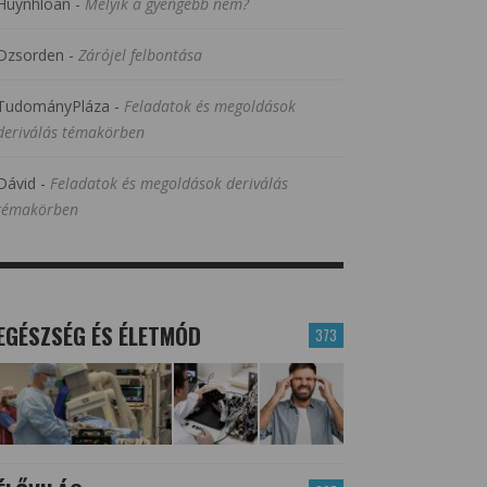
Huynhloan
-
Melyik a gyengébb nem?
Dzsorden
-
Zárójel felbontása
TudományPláza
-
Feladatok és megoldások
deriválás témakörben
Dávid
-
Feladatok és megoldások deriválás
témakörben
EGÉSZSÉG ÉS ÉLETMÓD
373