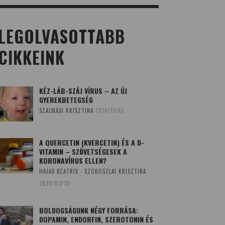
LEGOLVASOTTABB
CIKKEINK
KÉZ-LÁB-SZÁJ VÍRUS – AZ ÚJ
GYEREKBETEGSÉG
SZALMÁSI KRISZTINA
2014/11/05
A QUERCETIN (KVERCETIN) ÉS A D-
VITAMIN – SZÖVETSÉGESEK A
KORONAVÍRUS ELLEN?
HAJAS BEATRIX - SZOBOSZLAI KRISZTINA
2020/03/20
BOLDOGSÁGUNK NÉGY FORRÁSA:
DOPAMIN, ENDORFIN, SZEROTONIN ÉS