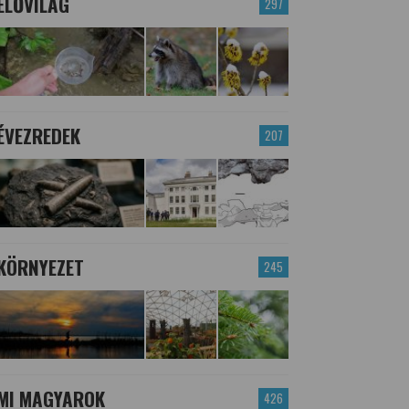
ÉLŐVILÁG
297
ÉVEZREDEK
207
KÖRNYEZET
245
MI MAGYAROK
426