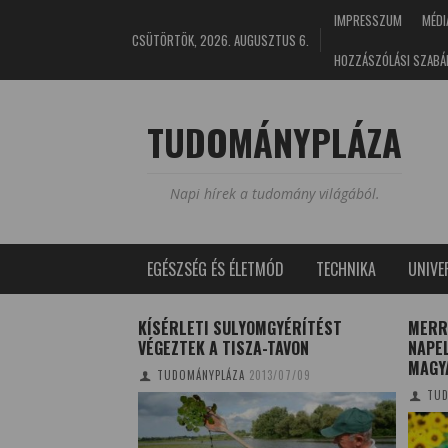
IMPRESSZUM
MÉDI
CSÜTÖRTÖK, 2026. AUGUSZTUS 6.
HOZZÁSZÓLÁSI SZABÁ
TUDOMÁNYPLÁZA
Napi hírek a tudomány világából.
EGÉSZSÉG ÉS ÉLETMÓD
TECHNIKA
UNIV
LADÉK A TISZÁBAN
KÍSÉRLETI SULYOMGYÉRÍTÉST
MERR
VÉGEZTEK A TISZA-TAVON
NAPE
9/12/20
MAGY
TUDOMÁNYPLÁZA
2013/07/09
TUD