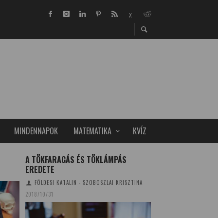
MINDENNAPOK
MATEMATIKA
KVÍZ
A TÖKFARAGÁS ÉS TÖKLÁMPÁS
NÖVEKSZIK A DOH
EREDETE
TUDOMÁNYPLÁZA
20
FÖLDESI KATALIN - SZOBOSZLAI KRISZTINA
2018/10/31