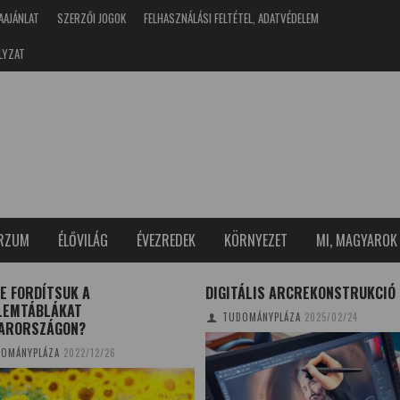
AAJÁNLAT
SZERZŐI JOGOK
FELHASZNÁLÁSI FELTÉTEL, ADATVÉDELEM
LYZAT
ERZUM
ÉLŐVILÁG
ÉVEZREDEK
KÖRNYEZET
MI, MAGYAROK
E FORDÍTSUK A
DIGITÁLIS ARCREKONSTRUKCIÓ
LEMTÁBLÁKAT
TUDOMÁNYPLÁZA
2025/02/24
ARORSZÁGON?
OMÁNYPLÁZA
2022/12/26