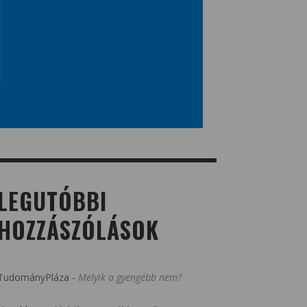
LEGUTÓBBI
HOZZÁSZÓLÁSOK
TudományPláza
-
Melyik a gyengébb nem?