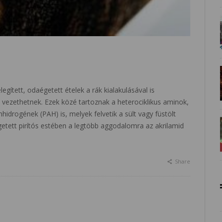
legített, odaégetett ételek a rák kialakulásával is
vezethetnek. Ezek közé tartoznak a heterociklikus aminok,
hidrogének (PAH) is, melyek felvetik a sült vagy füstölt
etett pirítós estében a legtöbb aggodalomra az akrilamid
Share