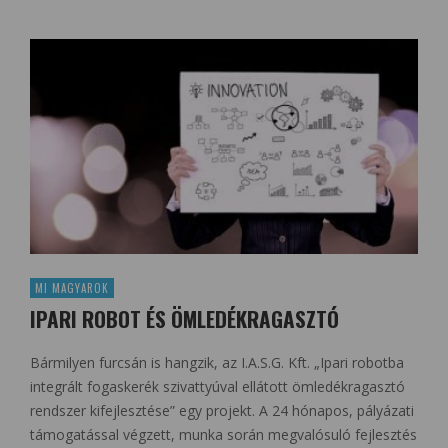
MI MAGYAROK
IPARI ROBOT ÉS ÖMLEDÉKRAGASZTÓ
Bármilyen furcsán is hangzik, az I.A.S.G. Kft. „Ipari robotba
integrált fogaskerék szivattyúval ellátott ömledékragasztó
rendszer kifejlesztése” egy projekt. A 24 hónapos, pályázati
támogatással végzett, munka során megvalósuló fejlesztés