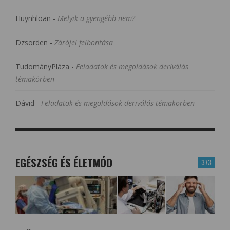
Huynhloan
-
Melyik a gyengébb nem?
Dzsorden
-
Zárójel felbontása
TudományPláza
-
Feladatok és megoldások deriválás
témakörben
Dávid
-
Feladatok és megoldások deriválás témakörben
EGÉSZSÉG ÉS ÉLETMÓD
373