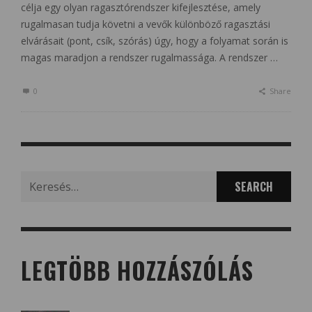
célja egy olyan ragasztórendszer kifejlesztése, amely
rugalmasan tudja követni a vevők különböző ragasztási
elvárásait (pont, csík, szórás) úgy, hogy a folyamat során is
magas maradjon a rendszer rugalmassága. A rendszer …
0
Share
Search
for:
LEGTÖBB HOZZÁSZÓLÁS