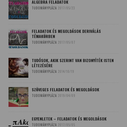
ALGEBRA FELADATOK
TUDOMÁNYPLÁZA
2017/05/23
FELADATOK ÉS MEGOLDÁSOK DERIVÁLÁS
TÉMAKÖRBEN
TUDOMÁNYPLÁZA
2017/05/07
TUDÓSOK, AKIK SZERINT VAN BIZONYÍTÉK ISTEN
LÉTEZÉSÉRE
TUDOMÁNYPLÁZA
2014/10/19
SZÖVEGES FELADATOK ÉS MEGOLDÁSOK
TUDOMÁNYPLÁZA
2019/04/09
EGYENLETEK – FELADATOK ÉS MEGOLDÁSOK
TUDOMÁNYPLÁZA
2017/05/05