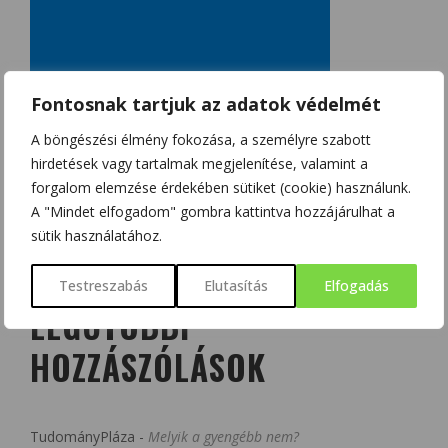
Fontosnak tartjuk az adatok védelmét
A böngészési élmény fokozása, a személyre szabott
hirdetések vagy tartalmak megjelenítése, valamint a
forgalom elemzése érdekében sütiket (cookie) használunk.
A "Mindet elfogadom" gombra kattintva hozzájárulhat a
sütik használatához.
Testreszabás
Elutasítás
Elfogadás
LEGUTÓBBI
HOZZÁSZÓLÁSOK
TudományPláza
-
Melyik a gyengébb nem?