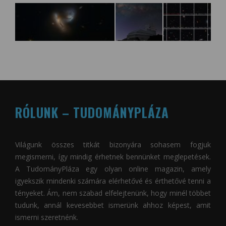
RÓLUNK – TUDOMÁNYPLÁZA
Világunk összes titkát bizonyára sohasem fogjuk
megismerni, így mindig érhetnek bennünket meglepetések.
A
TudományPláza
egy olyan online magazin, amely
igyekszik mindenki számára elérhetővé és érthetővé tenni a
tényeket. Ám, nem szabad elfelejtenünk, hogy minél többet
tudunk, annál kevesebbet ismerünk ahhoz képest, amit
ismerni szeretnénk.