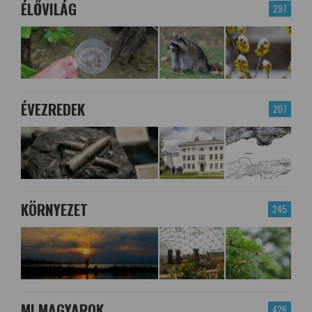
ÉLŐVILÁG
297
ÉVEZREDEK
207
KÖRNYEZET
245
MI MAGYAROK
426