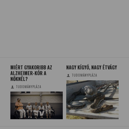
MIÉRT GYAKORIBB AZ
NAGY KÍGYÓ, NAGY ÉTVÁGY
SZ
ALZHEIMER-KÓR A
KU
TUDOMÁNYPLÁZA
NŐKNÉL?
ME
TÖK
TUDOMÁNYPLÁZA
MÉ