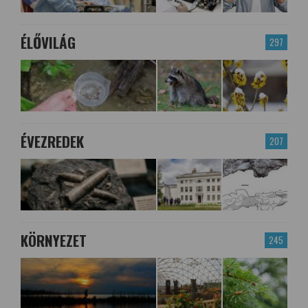
ÉLŐVILÁG
297
ÉVEZREDEK
207
KÖRNYEZET
245