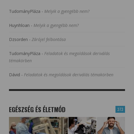
TudományPláza
-
Melyik a gyengébb nem?
Huynhloan
-
Melyik a gyengébb nem?
Dzsorden
-
Zárójel felbontása
TudományPláza
-
Feladatok és megoldások deriválás
témakörben
Dávid
-
Feladatok és megoldások deriválás témakörben
EGÉSZSÉG ÉS ÉLETMÓD
373