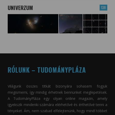
UNIVERZUM
138
RÓLUNK – TUDOMÁNYPLÁZA
Világunk összes titkát bizonyára sohasem fogjuk
megismerni, így mindig érhetnek bennünket meglepetések.
A
TudományPláza
egy olyan online magazin, amely
igyekszik mindenki számára elérhetővé és érthetővé tenni a
tényeket. Ám, nem szabad elfelejtenünk, hogy minél többet