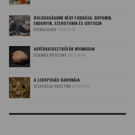
BOLDOGSÁGUNK NÉGY FORRÁSA: DOPAMIN,
ENDORFIN, SZEROTONIN ÉS OXITOCIN
CSONKA BENCE
2020/12/12
AGYÉRKATASZTRÓFÁK NYOMÁBAN
SZALMÁSI KRISZTINA
2017/10/08
A LEKOPOGÁS BABONÁJA
SZOBOSZLAI KRISZTINA
2018/03/15