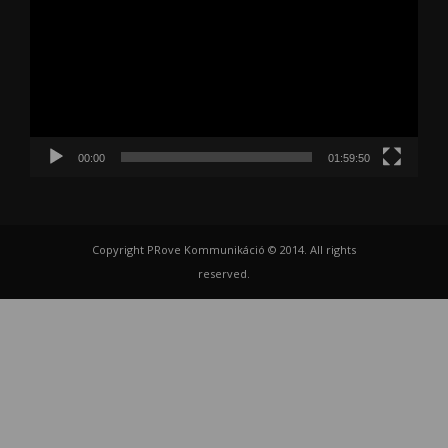
00:00
01:59:50
Copyright PRove Kommunikáció © 2014. All rights
reserved.