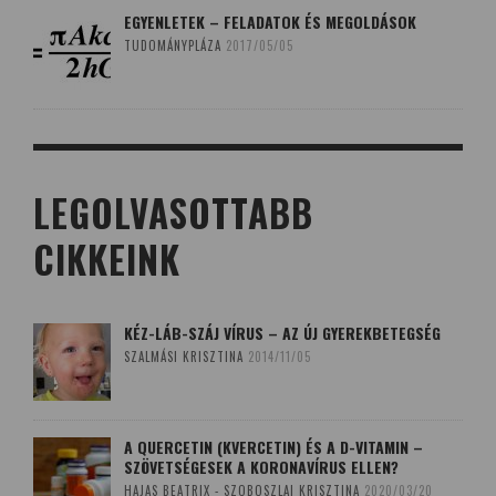
EGYENLETEK – FELADATOK ÉS MEGOLDÁSOK
TUDOMÁNYPLÁZA
2017/05/05
LEGOLVASOTTABB
CIKKEINK
KÉZ-LÁB-SZÁJ VÍRUS – AZ ÚJ GYEREKBETEGSÉG
SZALMÁSI KRISZTINA
2014/11/05
A QUERCETIN (KVERCETIN) ÉS A D-VITAMIN –
SZÖVETSÉGESEK A KORONAVÍRUS ELLEN?
HAJAS BEATRIX - SZOBOSZLAI KRISZTINA
2020/03/20