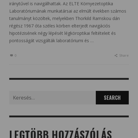
iránytűvel is navigálhattak. Az ELTE Környezetoptika
Laboratóriumának munkatársai az elmúlt években számos
tanulmányt közöltek, melyekben Thorkild Ramskou dán
régész 1967 óta széles körben elterjedt navigációs
hipotézisének négy lépését légköroptikai feltételeit és
pontosságát vizsgálták laboratóriumi és …
0
Share
Search
for:
LEGTÖBB HOZZÁSZÓLÁS