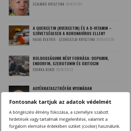
SZALMÁSI KRISZTINA
2014/11/05
A QUERCETIN (KVERCETIN) ÉS A D-VITAMIN –
SZÖVETSÉGESEK A KORONAVÍRUS ELLEN?
HAJAS BEATRIX - SZOBOSZLAI KRISZTINA
2020/03/20
BOLDOGSÁGUNK NÉGY FORRÁSA: DOPAMIN,
ENDORFIN, SZEROTONIN ÉS OXITOCIN
CSONKA BENCE
2020/12/12
AGYÉRKATASZTRÓFÁK NYOMÁBAN
SZALMÁSI KRISZTINA
2017/10/08
Fontosnak tartjuk az adatok védelmét
A böngészési élmény fokozása, a személyre szabott
A LEKOPOGÁS BABONÁJA
hirdetések vagy tartalmak megjelenítése, valamint a
SZOBOSZLAI KRISZTINA
2018/03/15
forgalom elemzése érdekében sütiket (cookie) használunk.