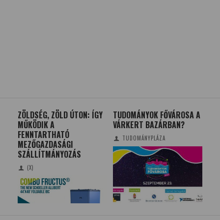
 A
ZÖLDSÉG, ZÖLD ÚTON: ÍGY
TUDOMÁNYOK FŐVÁROSA A
GY
MŰKÖDIK A
VÁRKERT BAZÁRBAN?
FE
FENNTARTHATÓ
LAT
TUDOMÁNYPLÁZA
MEZŐGAZDASÁGI
SZÁLLÍTMÁNYOZÁS
(X)