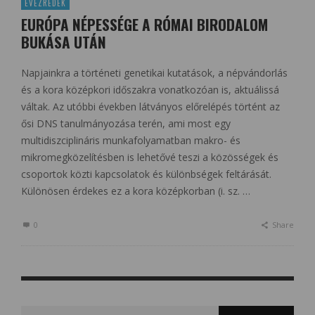
ÉVEZREDEK
EURÓPA NÉPESSÉGE A RÓMAI BIRODALOM
BUKÁSA UTÁN
Napjainkra a történeti genetikai kutatások, a népvándorlás
és a kora középkori időszakra vonatkozóan is, aktuálissá
váltak. Az utóbbi években látványos előrelépés történt az
ősi DNS tanulmányozása terén, ami most egy
multidiszciplináris munkafolyamatban makro- és
mikromegközelítésben is lehetővé teszi a közösségek és
csoportok közti kapcsolatok és különbségek feltárását.
Különösen érdekes ez a kora középkorban (i. sz. …
0
Share
Search