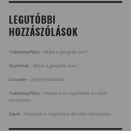
LEGUTÓBBI
HOZZÁSZÓLÁSOK
TudományPláza
-
Melyik a gyengébb nem?
Huynhloan
-
Melyik a gyengébb nem?
Dzsorden
-
Zárójel felbontása
TudományPláza
-
Feladatok és megoldások deriválás
témakörben
Dávid
-
Feladatok és megoldások deriválás témakörben