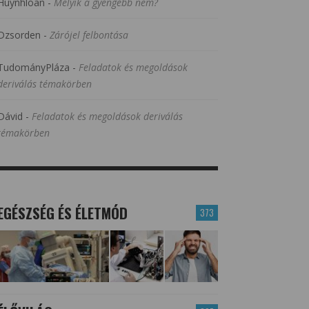
Huynhloan
-
Melyik a gyengébb nem?
Dzsorden
-
Zárójel felbontása
TudományPláza
-
Feladatok és megoldások
deriválás témakörben
Dávid
-
Feladatok és megoldások deriválás
témakörben
EGÉSZSÉG ÉS ÉLETMÓD
373