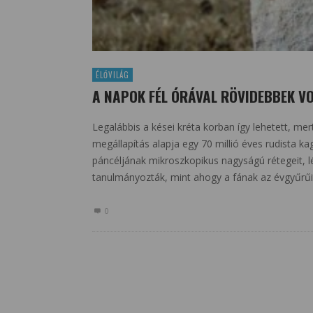
ÉLŐVILÁG
A NAPOK FÉL ÓRÁVAL RÖVIDEBBEK VO
Legalábbis a kései kréta korban így lehetett, mer
megállapítás alapja egy 70 millió éves rudista k
páncéljának mikroszkopikus nagyságú rétegeit, lé
tanulmányozták, mint ahogy a fának az évgyűrűit 
0