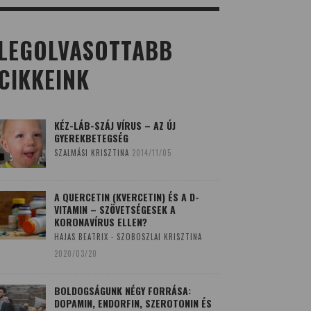
LEGOLVASOTTABB
CIKKEINK
KÉZ-LÁB-SZÁJ VÍRUS – AZ ÚJ
GYEREKBETEGSÉG
SZALMÁSI KRISZTINA
2014/11/05
A QUERCETIN (KVERCETIN) ÉS A D-
VITAMIN – SZÖVETSÉGESEK A
KORONAVÍRUS ELLEN?
HAJAS BEATRIX - SZOBOSZLAI KRISZTINA
2020/03/20
BOLDOGSÁGUNK NÉGY FORRÁSA:
DOPAMIN, ENDORFIN, SZEROTONIN ÉS