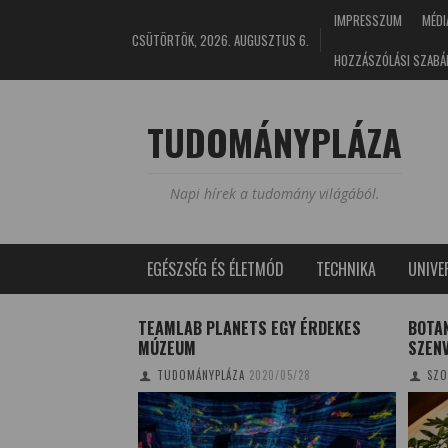
IMPRESSZUM
MÉDI
CSÜTÖRTÖK, 2026. AUGUSZTUS 6.
HOZZÁSZÓLÁSI SZABÁ
TUDOMÁNYPLÁZA
Napi hírek a tudomány világából.
EGÉSZSÉG ÉS ÉLETMÓD
TECHNIKA
UNIV
VÁROS
TEAMLAB PLANETS EGY ÉRDEKES
BOTAN
?
MÚZEUM
SZEN
11/23
TUDOMÁNYPLÁZA
2020/05/28
SZO