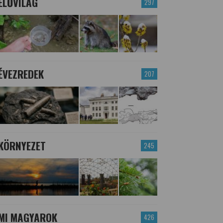
ÉLŐVILÁG
297
ÉVEZREDEK
207
KÖRNYEZET
245
MI MAGYAROK
426