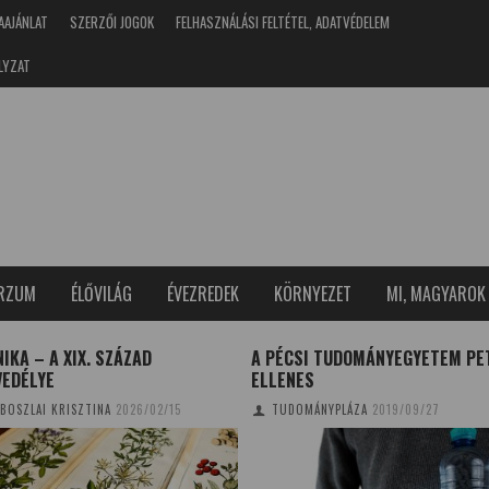
AAJÁNLAT
SZERZŐI JOGOK
FELHASZNÁLÁSI FELTÉTEL, ADATVÉDELEM
LYZAT
ERZUM
ÉLŐVILÁG
ÉVEZREDEK
KÖRNYEZET
MI, MAGYAROK
IKA – A XIX. SZÁZAD
A PÉCSI TUDOMÁNYEGYETEM PE
VEDÉLYE
ELLENES
BOSZLAI KRISZTINA
2026/02/15
TUDOMÁNYPLÁZA
2019/09/27