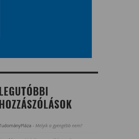
LEGUTÓBBI
HOZZÁSZÓLÁSOK
TudományPláza
-
Melyik a gyengébb nem?