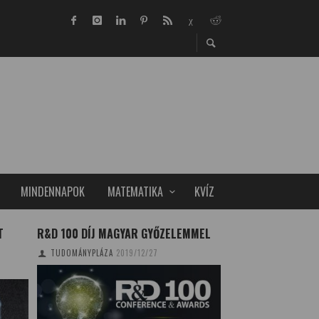
MINDENNAPOK
MATEMATIKA
KVÍZ
T
R&D 100 DÍJ MAGYAR GYŐZELEMMEL
A DÜHKITÖRÉSEK
NÖVELIK AZ INFA
TUDOMÁNYPLÁZA
2019/12/27
TUDOMÁNYPLÁZA
20