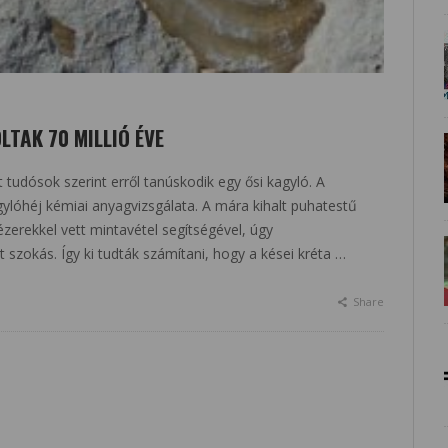
LTAK 70 MILLIÓ ÉVE
t tudósok szerint erről tanúskodik egy ősi kagyló. A
agylóhéj kémiai anyagvizsgálata. A mára kihalt puhatestű
zerekkel vett mintavétel segítségével, úgy
szokás. Így ki tudták számítani, hogy a kései kréta …
Share