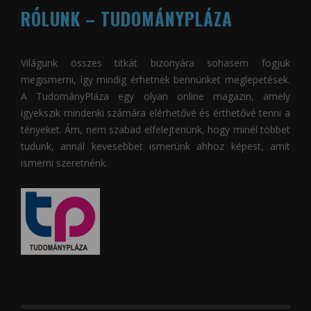
RÓLUNK – TUDOMÁNYPLÁZA
Világunk összes titkát bizonyára sohasem fogjuk
megismerni, így mindig érhetnek bennünket meglepetések.
A
TudományPláza
egy olyan online magazin, amely
igyekszik mindenki számára elérhetővé és érthetővé tenni a
tényeket. Ám, nem szabad elfelejtenünk, hogy minél többet
tudunk, annál kevesebbet ismerünk ahhoz képest, amit
ismerni szeretnénk.