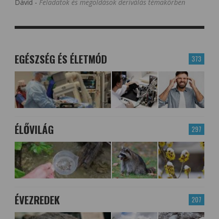
Dávid
-
Feladatok és megoldások deriválás témakörben
EGÉSZSÉG ÉS ÉLETMÓD
373
ÉLŐVILÁG
297
ÉVEZREDEK
207