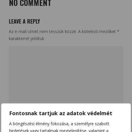
NO COMMENT
LEAVE A REPLY
Az e-mail címet nem tesszük közzé.
A kötelező mezőket
*
karakterrel jelöltük
Fontosnak tartjuk az adatok védelmét
Name
*
A böngészési élmény fokozása, a személyre szabott
hirdetések vagy tartalmak megjelenítése, valamint a