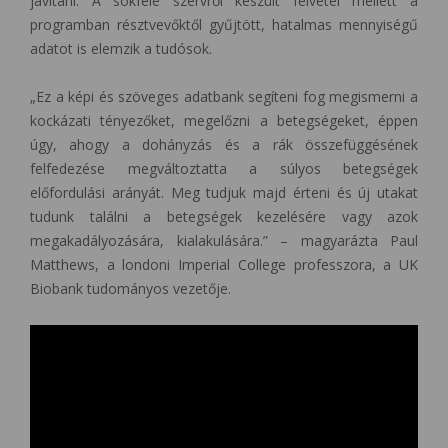
javítani. A sokféle szervről készült felvétel mellett a
programban résztvevőktől gyűjtött, hatalmas mennyiségű
adatot is elemzik a tudósok.
„Ez a képi és szöveges adatbank segíteni fog megismerni a
kockázati tényezőket, megelőzni a betegségeket, éppen
úgy, ahogy a dohányzás és a rák összefüggésének
felfedezése megváltoztatta a súlyos betegségek
előfordulási arányát. Meg tudjuk majd érteni és új utakat
tudunk találni a betegségek kezelésére vagy azok
megakadályozására, kialakulására.” – magyarázta Paul
Matthews, a londoni Imperial College professzora, a UK
Biobank tudományos vezetője.