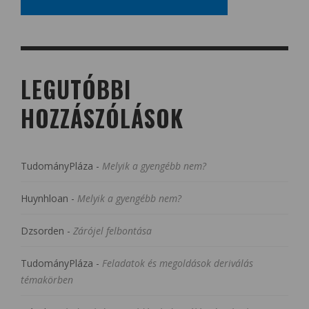
LEGUTÓBBI
HOZZÁSZÓLÁSOK
TudományPláza
-
Melyik a gyengébb nem?
Huynhloan
-
Melyik a gyengébb nem?
Dzsorden
-
Zárójel felbontása
TudományPláza
-
Feladatok és megoldások deriválás
témakörben