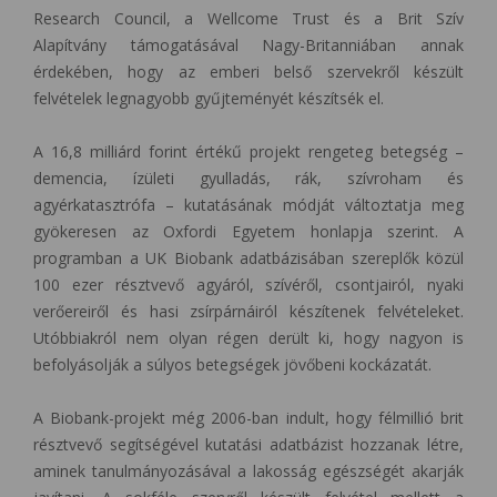
Research Council, a Wellcome Trust és a Brit Szív
Alapítvány támogatásával Nagy-Britanniában annak
érdekében, hogy az emberi belső szervekről készült
felvételek legnagyobb gyűjteményét készítsék el.
A 16,8 milliárd forint értékű projekt rengeteg betegség –
demencia, ízületi gyulladás, rák, szívroham és
agyérkatasztrófa – kutatásának módját változtatja meg
gyökeresen az Oxfordi Egyetem honlapja szerint. A
programban a UK Biobank adatbázisában szereplők közül
100 ezer résztvevő agyáról, szívéről, csontjairól, nyaki
verőereiről és hasi zsírpárnáiról készítenek felvételeket.
Utóbbiakról nem olyan régen derült ki, hogy nagyon is
befolyásolják a súlyos betegségek jövőbeni kockázatát.
A Biobank-projekt még 2006-ban indult, hogy félmillió brit
résztvevő segítségével kutatási adatbázist hozzanak létre,
aminek tanulmányozásával a lakosság egészségét akarják