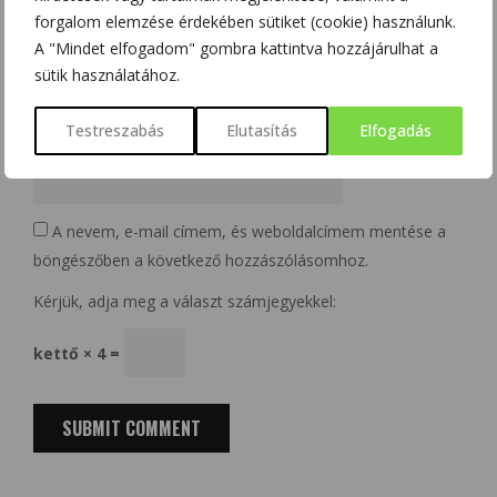
forgalom elemzése érdekében sütiket (cookie) használunk.
Email
*
A "Mindet elfogadom" gombra kattintva hozzájárulhat a
sütik használatához.
Testreszabás
Elutasítás
Elfogadás
Website
A nevem, e-mail címem, és weboldalcímem mentése a
böngészőben a következő hozzászólásomhoz.
Kérjük, adja meg a választ számjegyekkel:
kettő × 4 =