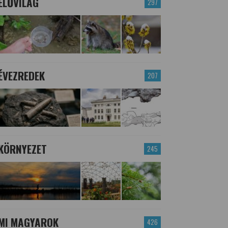
ÉLŐVILÁG
297
ÉVEZREDEK
207
KÖRNYEZET
245
MI MAGYAROK
426