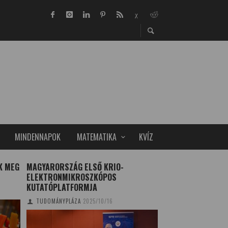
MINDENNAPOK
MATEMATIKA
KVÍZ
K MEG
MAGYARORSZÁG ELSŐ KRIO-
SEMMELWEIS EGYE
ELEKTRONMIKROSZKÓPOS
AKADÉMIA ŐSZI O
KUTATÓPLATFORMJA
TUDOMÁNYPLÁZA
20
TUDOMÁNYPLÁZA
2025/10/16