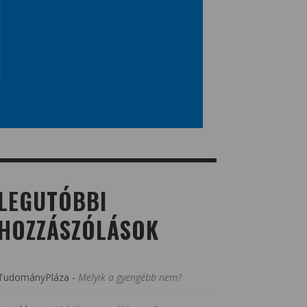
LEGUTÓBBI
HOZZÁSZÓLÁSOK
TudományPláza
-
Melyik a gyengébb nem?