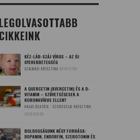
LEGOLVASOTTABB
CIKKEINK
KÉZ-LÁB-SZÁJ VÍRUS – AZ ÚJ
GYEREKBETEGSÉG
SZALMÁSI KRISZTINA
2014/11/05
A QUERCETIN (KVERCETIN) ÉS A D-
VITAMIN – SZÖVETSÉGESEK A
KORONAVÍRUS ELLEN?
HAJAS BEATRIX - SZOBOSZLAI KRISZTINA
2020/03/20
BOLDOGSÁGUNK NÉGY FORRÁSA:
DOPAMIN, ENDORFIN, SZEROTONIN ÉS