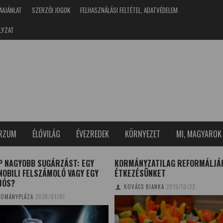
AAJÁNLAT
SZERZŐI JOGOK
FELHASZNÁLÁSI FELTÉTEL, ADATVÉDELEM
LYZAT
ERZUM
ÉLŐVILÁG
ÉVEZREDEK
KÖRNYEZET
MI, MAGYAROK
P NAGYOBB SUGÁRZÁST: EGY
KORMÁNYZATILAG REFORMÁLJÁ
OBILI FELSZÁMOLÓ VAGY EGY
ÉTKEZÉSÜNKET
JÓS?
KOVÁCS BIANKA
2015/10/22
OMÁNYPLÁZA
2020/01/01