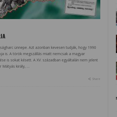
PJA
dságharc ünnepe. Azt azonban kevesen tudják, hogy 1990
pja is. A török megszállás miatt nemcsak a magyar
se is sokat késett. A XV. században egyáltalán nem jelent
 Mátyás király, …
Share