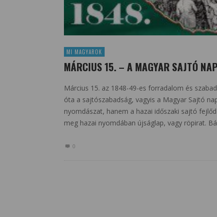
MI MAGYAROK
MÁRCIUS 15. – A MAGYAR SAJTÓ NA
Március 15. az 1848-49-es forradalom és szaba
óta a sajtószabadság, vagyis a Magyar Sajtó na
nyomdászat, hanem a hazai időszaki sajtó fejlődé
meg hazai nyomdában újságlap, vagy röpirat. Bár
0