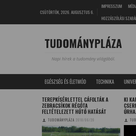
IMPRESSZUM
MÉDI
CSÜTÖRTÖK, 2026. AUGUSZTUS 6.
HOZZÁSZÓLÁSI SZABÁ
TUDOMÁNYPLÁZA
Napi hírek a tudomány világából.
EGÉSZSÉG ÉS ÉLETMÓD
TECHNIKA
UNIV
TEREPKÍSÉRLETTEL CÁFOLTÁK A
KI KA
ZEBRACSÍKOK RÉGÓTA
CSERN
/02/18
FELTÉTELEZETT HŰTŐ HATÁSÁT
ŰRHA
TUDOMÁNYPLÁZA
2018/06/20
TUD