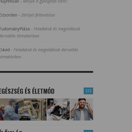
Huynhloan
-
Melyik a gyengébb nem?
Dzsorden
-
Zárójel felbontása
TudományPláza
-
Feladatok és megoldások
deriválás témakörben
Dávid
-
Feladatok és megoldások deriválás
témakörben
EGÉSZSÉG ÉS ÉLETMÓD
373