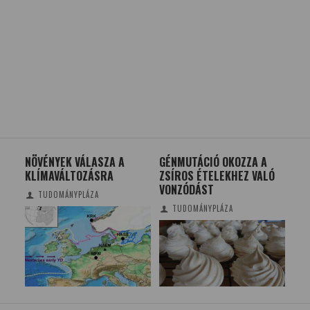
NÖVÉNYEK VÁLASZA A
GÉNMUTÁCIÓ OKOZZA A
AU
KLÍMAVÁLTOZÁSRA
ZSÍROS ÉTELEKHEZ VALÓ
ME
OBB
VONZÓDÁST
NE
TUDOMÁNYPLÁZA
TUDOMÁNYPLÁZA