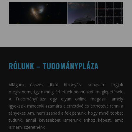
RÓLUNK – TUDOMÁNYPLÁZA
Világunk összes titkát bizonyára sohasem fogjuk
megismerni, így mindig érhetnek bennünket meglepetések.
A
TudományPláza
egy olyan online magazin, amely
igyekszik mindenki számára elérhetővé és érthetővé tenni a
tényeket. Ám, nem szabad elfelejtenünk, hogy minél többet
tudunk, annál kevesebbet ismerünk ahhoz képest, amit
ismerni szeretnénk.