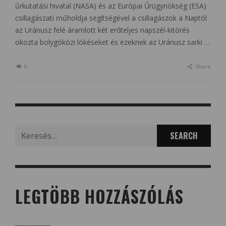
űrkutatási hivatal (NASA) és az Európai Űrügynökség (ESA)
csillagászati műholdja segítségével a csillagászok a Naptól
az Uránusz felé áramlott két erőteljes napszél-kitörés
okozta bolygóközi lökéseket és ezeknek az Uránusz sarki …
0
Share
Search
for:
LEGTÖBB HOZZÁSZÓLÁS