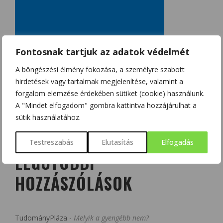
Fontosnak tartjuk az adatok védelmét
A böngészési élmény fokozása, a személyre szabott
hirdetések vagy tartalmak megjelenítése, valamint a
forgalom elemzése érdekében sütiket (cookie) használunk.
A "Mindet elfogadom" gombra kattintva hozzájárulhat a
sütik használatához.
Testreszabás
Elutasítás
Elfogadás
LEGUTÓBBI
HOZZÁSZÓLÁSOK
TudományPláza
-
Melyik a gyengébb nem?