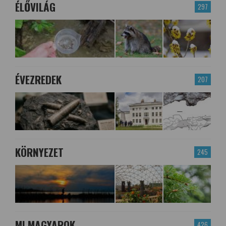
ÉLŐVILÁG
297
ÉVEZREDEK
207
KÖRNYEZET
245
MI MAGYAROK
426