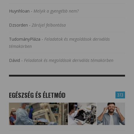
Huynhloan
-
Melyik a gyengébb nem?
Dzsorden
-
Zárójel felbontása
TudományPláza
-
Feladatok és megoldások deriválás
témakörben
Dávid
-
Feladatok és megoldások deriválás témakörben
EGÉSZSÉG ÉS ÉLETMÓD
373