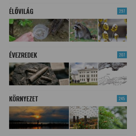
ÉLŐVILÁG
297
ÉVEZREDEK
207
KÖRNYEZET
245