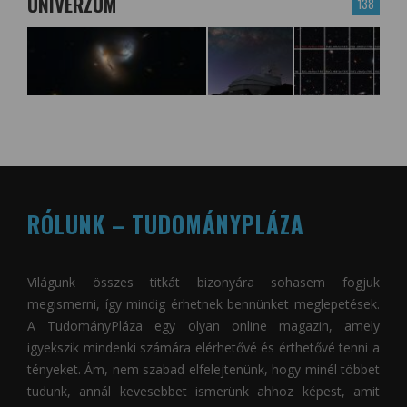
UNIVERZUM
138
RÓLUNK – TUDOMÁNYPLÁZA
Világunk összes titkát bizonyára sohasem fogjuk
megismerni, így mindig érhetnek bennünket meglepetések.
A
TudományPláza
egy olyan online magazin, amely
igyekszik mindenki számára elérhetővé és érthetővé tenni a
tényeket. Ám, nem szabad elfelejtenünk, hogy minél többet
tudunk, annál kevesebbet ismerünk ahhoz képest, amit