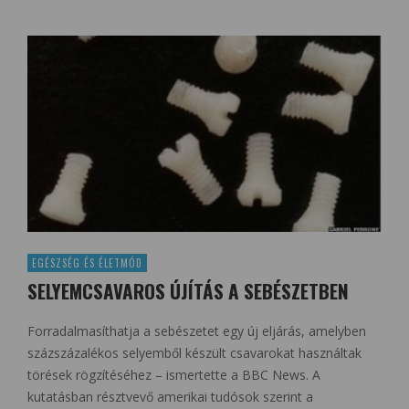
EGÉSZSÉG ÉS ÉLETMÓD
SELYEMCSAVAROS ÚJÍTÁS A SEBÉSZETBEN
Forradalmasíthatja a sebészetet egy új eljárás, amelyben
százszázalékos selyemből készült csavarokat használtak
törések rögzítéséhez – ismertette a BBC News. A
kutatásban résztvevő amerikai tudósok szerint a