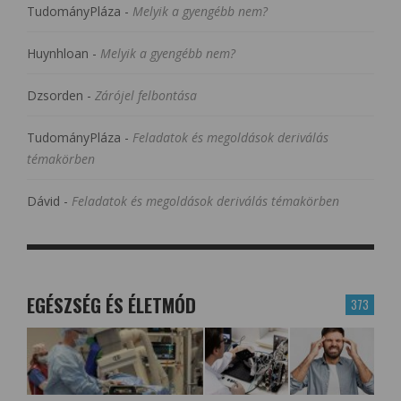
TudományPláza
-
Melyik a gyengébb nem?
Huynhloan
-
Melyik a gyengébb nem?
Dzsorden
-
Zárójel felbontása
TudományPláza
-
Feladatok és megoldások deriválás
témakörben
Dávid
-
Feladatok és megoldások deriválás témakörben
EGÉSZSÉG ÉS ÉLETMÓD
373