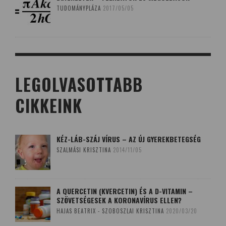
TUDOMÁNYPLÁZA
2017/05/05
LEGOLVASOTTABB
CIKKEINK
KÉZ-LÁB-SZÁJ VÍRUS – AZ ÚJ GYEREKBETEGSÉG
SZALMÁSI KRISZTINA
2014/11/05
A QUERCETIN (KVERCETIN) ÉS A D-VITAMIN –
SZÖVETSÉGESEK A KORONAVÍRUS ELLEN?
HAJAS BEATRIX - SZOBOSZLAI KRISZTINA
2020/03/20