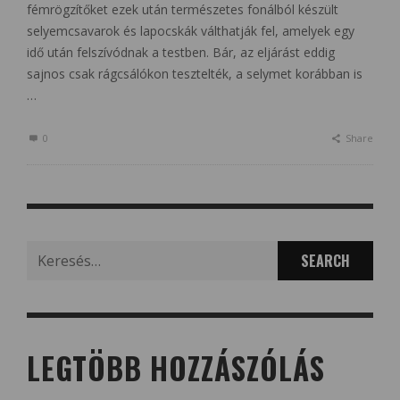
fémrögzítőket ezek után természetes fonálból készült
selyemcsavarok és lapocskák válthatják fel, amelyek egy
idő után felszívódnak a testben. Bár, az eljárást eddig
sajnos csak rágcsálókon tesztelték, a selymet korábban is
…
0
Share
Search
for:
LEGTÖBB HOZZÁSZÓLÁS