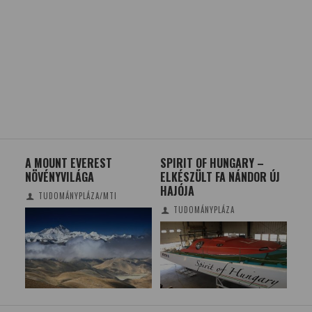
A MOUNT EVEREST
SPIRIT OF HUNGARY –
A 
NÖVÉNYVILÁGA
ELKÉSZÜLT FA NÁNDOR ÚJ
HŐ
HAJÓJA
TUDOMÁNYPLÁZA/MTI
TUDOMÁNYPLÁZA