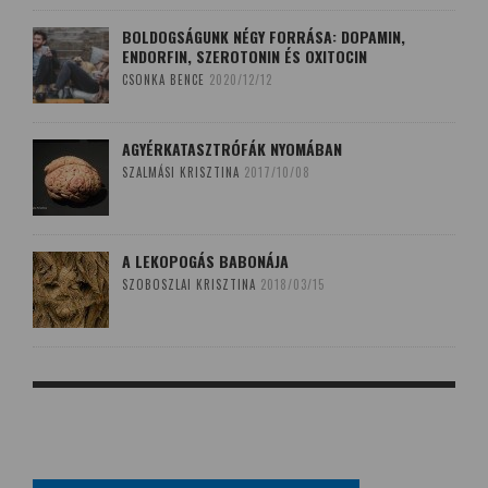
BOLDOGSÁGUNK NÉGY FORRÁSA: DOPAMIN,
ENDORFIN, SZEROTONIN ÉS OXITOCIN
CSONKA BENCE
2020/12/12
AGYÉRKATASZTRÓFÁK NYOMÁBAN
SZALMÁSI KRISZTINA
2017/10/08
A LEKOPOGÁS BABONÁJA
SZOBOSZLAI KRISZTINA
2018/03/15