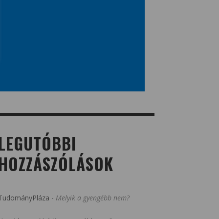
LEGUTÓBBI
HOZZÁSZÓLÁSOK
TudományPláza
-
Melyik a gyengébb nem?