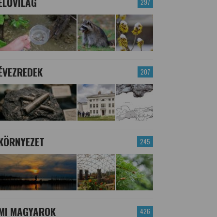
ÉLŐVILÁG
297
ÉVEZREDEK
207
KÖRNYEZET
245
MI MAGYAROK
426