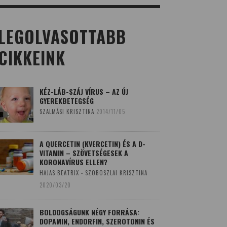
LEGOLVASOTTABB
CIKKEINK
KÉZ-LÁB-SZÁJ VÍRUS – AZ ÚJ
GYEREKBETEGSÉG
SZALMÁSI KRISZTINA
2014/11/05
A QUERCETIN (KVERCETIN) ÉS A D-
VITAMIN – SZÖVETSÉGESEK A
KORONAVÍRUS ELLEN?
HAJAS BEATRIX - SZOBOSZLAI KRISZTINA
2020/03/20
BOLDOGSÁGUNK NÉGY FORRÁSA:
DOPAMIN, ENDORFIN, SZEROTONIN ÉS