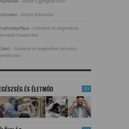
Huynhloan
-
Melyik a gyengébb nem?
Dzsorden
-
Zárójel felbontása
TudományPláza
-
Feladatok és megoldások
deriválás témakörben
Dávid
-
Feladatok és megoldások deriválás
témakörben
EGÉSZSÉG ÉS ÉLETMÓD
373