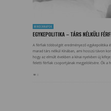
MINDENNAPOK
EGYKEPOLITIKA – TÁRS NÉLKÜLI FÉR
A férfiak többségét eredményező egykepolitika é
marad társ nélkül Kínában, ami hosszú távon komo
hogy az elmúlt években a kínai nyelvben új kife
feletti férfiak csoportjának megjelölésére. Ők a 
0