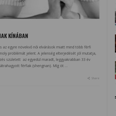
FIAK KÍNÁBAN
s az egyre növekvő női elvárások miatt mind több férfi
ly problémát jelent. A jelenség elterjedését jól mutatja,
jezés született az egyedül maradt, leggyakrabban 33 év
hátrahagyott férfiak (shengnan). Míg öt …
Share