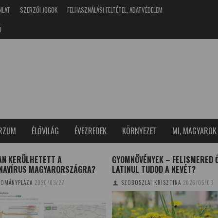
NLAT
SZERZŐI JOGOK
FELHASZNÁLÁSI FELTÉTEL, ADATVÉDELEM
T
ERZUM
ÉLŐVILÁG
ÉVEZREDEK
KÖRNYEZET
MI, MAGYAROK
AN KERÜLHETETT A
GYOMNÖVÉNYEK – FELISMERED 
NAVÍRUS MAGYARORSZÁGRA?
LATINUL TUDOD A NEVÉT?
OMÁNYPLÁZA
2020/03/27
SZOBOSZLAI KRISZTINA
2026/05/03