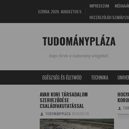
IMPRESSZUM
MÉDIAAJÁ
SZERDA, 2026. AUGUSZTUS 5.
HOZZÁSZÓLÁSI SZABÁLYZA
TUDOMÁNYPLÁZA
Napi hírek a tudomány világából.
EGÉSZSÉG ÉS ÉLETMÓD
TECHNIKA
UNIV
LEK A NEMZETKÖZI
AVAR KORI TÁRSADALOM
HOGY
SZERVEZŐDÉSE
KORO
CSALÁDFAKUTATÁSSAL
7/07/21
TUD
TUDOMÁNYPLÁZA
2024/05/20