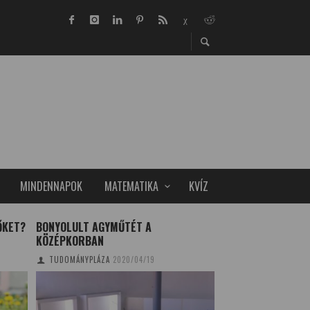
MINDENNAPOK
MATEMATIKA
KVÍZ
ŐKET?
BONYOLULT AGYMŰTÉT A
A HÚSVÉTI KALÁC
KÖZÉPKORBAN
EREDETE
TUDOMÁNYPLÁZA
2020/04/19
HAJAS BEATRIX
2020