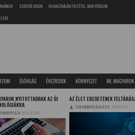
AAJÁNLAT
SZERZŐI JOGOK
FELHASZNÁLÁSI FELTÉTEL, ADATVÉDELEM
LYZAT
ERZUM
ÉLŐVILÁG
ÉVEZREDEK
KÖRNYEZET
MI, MAGYAROK
GYAROK NYITOTTABBAK AZ ÚJ
AZ ÉLET EREDETÉNEK FELTÁRÁS
NOLÓGIÁKRA
TUDOMÁNYPLÁZA/ELTE
2019/12/15
OMÁNYPLÁZA
2016/07/02