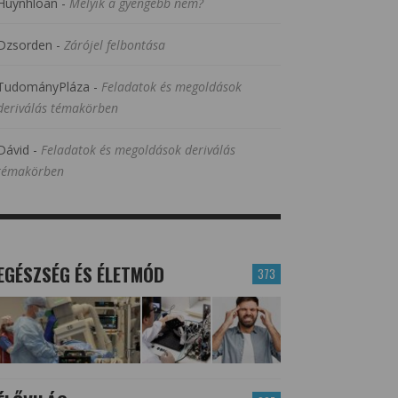
Huynhloan
-
Melyik a gyengébb nem?
Dzsorden
-
Zárójel felbontása
TudományPláza
-
Feladatok és megoldások
deriválás témakörben
Dávid
-
Feladatok és megoldások deriválás
témakörben
EGÉSZSÉG ÉS ÉLETMÓD
373