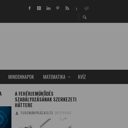
MINDENNAPOK
MATEMATIKA
KVÍZ
A
A FEHÉRJEMŰKÖDÉS
TÖBBISMERETLEN
SZABÁLYOZÁSÁNAK SZERKEZETI
SZOBOSZLAI RÉKA
2
HÁTTERE
TUDOMÁNYPLÁZA/ELTE
2017/11/03