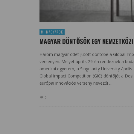
MI MAGYAROK
MAGYAR DÖNTŐSÖK EGY NEMZETKÖZI
Három magyar ötlet jutott döntőbe a Global Im
versenyen. Melyet április 29-én rendeznek a bud
amerikai egyetem, a Singularity University áprili
Global Impact Competition (GIC) döntőjét a Desi
európai innovációs verseny nevezői …
0