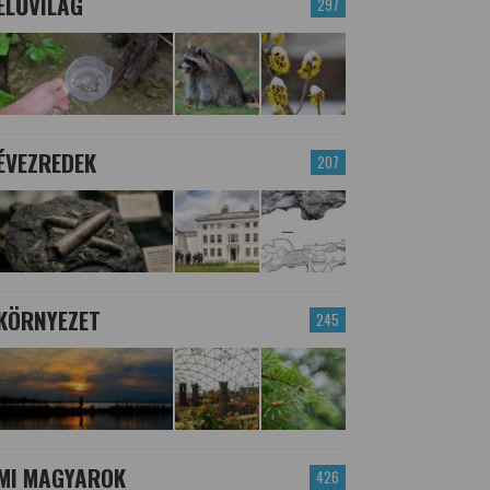
ÉLŐVILÁG
297
ÉVEZREDEK
207
KÖRNYEZET
245
MI MAGYAROK
426