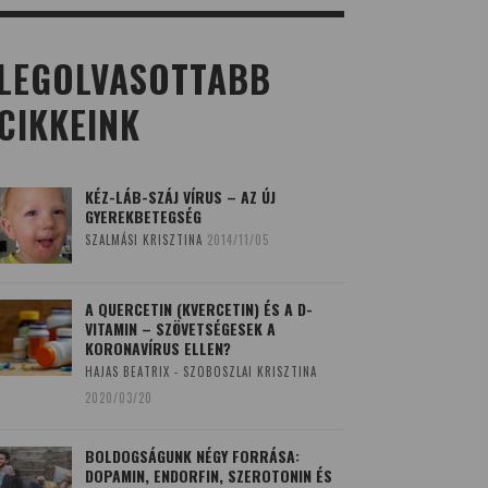
LEGOLVASOTTABB
CIKKEINK
KÉZ-LÁB-SZÁJ VÍRUS – AZ ÚJ
GYEREKBETEGSÉG
SZALMÁSI KRISZTINA
2014/11/05
A QUERCETIN (KVERCETIN) ÉS A D-
VITAMIN – SZÖVETSÉGESEK A
KORONAVÍRUS ELLEN?
HAJAS BEATRIX - SZOBOSZLAI KRISZTINA
2020/03/20
BOLDOGSÁGUNK NÉGY FORRÁSA:
DOPAMIN, ENDORFIN, SZEROTONIN ÉS