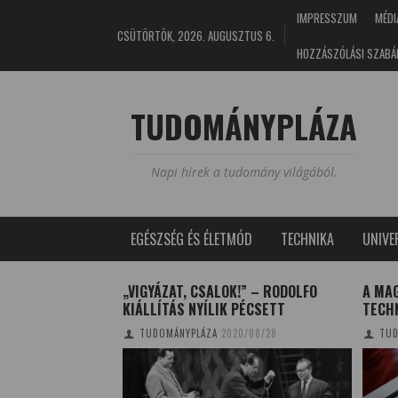
IMPRESSZUM
MÉDI
CSÜTÖRTÖK, 2026. AUGUSZTUS 6.
HOZZÁSZÓLÁSI SZABÁ
TUDOMÁNYPLÁZA
Napi hírek a tudomány világából.
EGÉSZSÉG ÉS ÉLETMÓD
TECHNIKA
UNIV
UGÁRZÁST: EGY
„VIGYÁZAT, CSALOK!” – RODOLFO
A MA
ÁMOLÓ VAGY EGY
KIÁLLÍTÁS NYÍLIK PÉCSETT
TECH
TUDOMÁNYPLÁZA
2020/08/28
TUD
0/01/01