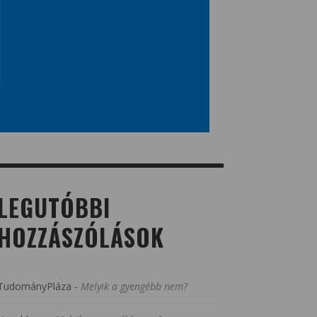
LEGUTÓBBI
HOZZÁSZÓLÁSOK
TudományPláza
-
Melyik a gyengébb nem?