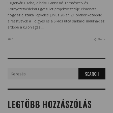
Szigetvári Csaba, a helyi E-misszió Természet- és
Környezetvédelmi Egyesület projektvezetője elmondta,
hogy az éjszakai lepkeles június 20-án 21 órakor kezdődik,
a résztvevők a Tölgyes és a Siklós utca sarkáról indulnak az
erdőbe a különleges …
0
Share
Search
for:
LEGTÖBB HOZZÁSZÓLÁS