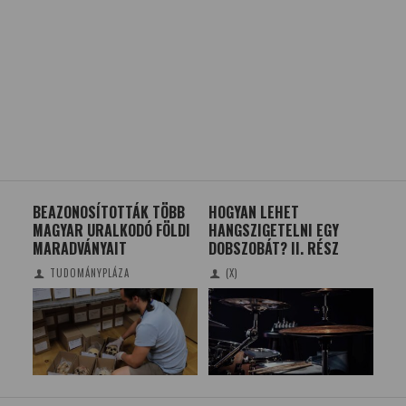
N A
BEAZONOSÍTOTTÁK TÖBB
HOGYAN LEHET
5 L
A?
MAGYAR URALKODÓ FÖLDI
HANGSZIGETELNI EGY
MA
MARADVÁNYAIT
DOBSZOBÁT? II. RÉSZ
KA
TUDOMÁNYPLÁZA
(X)