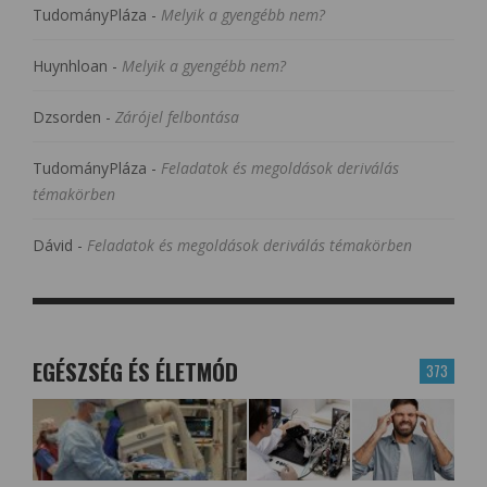
TudományPláza
-
Melyik a gyengébb nem?
Huynhloan
-
Melyik a gyengébb nem?
Dzsorden
-
Zárójel felbontása
TudományPláza
-
Feladatok és megoldások deriválás
témakörben
Dávid
-
Feladatok és megoldások deriválás témakörben
EGÉSZSÉG ÉS ÉLETMÓD
373