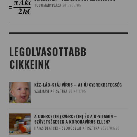
TUDOMÁNYPLÁZA
2017/05/05
LEGOLVASOTTABB
CIKKEINK
KÉZ-LÁB-SZÁJ VÍRUS – AZ ÚJ GYEREKBETEGSÉG
SZALMÁSI KRISZTINA
2014/11/05
A QUERCETIN (KVERCETIN) ÉS A D-VITAMIN –
SZÖVETSÉGESEK A KORONAVÍRUS ELLEN?
HAJAS BEATRIX - SZOBOSZLAI KRISZTINA
2020/03/20