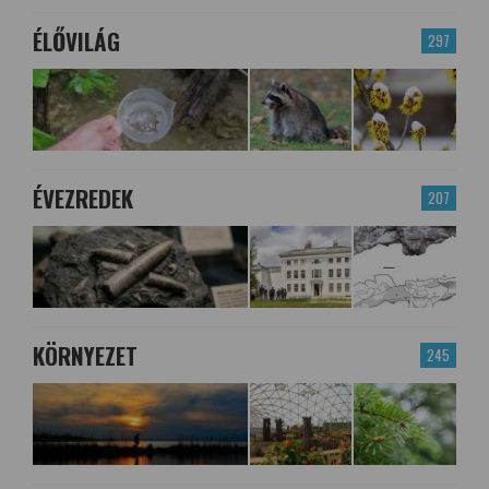
ÉLŐVILÁG
297
ÉVEZREDEK
207
KÖRNYEZET
245