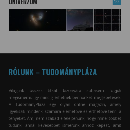
UNIVERZUM
138
RÓLUNK – TUDOMÁNYPLÁZA
Világunk összes titkát bizonyára sohasem fogjuk
megismerni, így mindig érhetnek bennünket meglepetések.
A
TudományPláza
egy olyan online magazin, amely
igyekszik mindenki számára elérhetővé és érthetővé tenni a
tényeket. Ám, nem szabad elfelejtenünk, hogy minél többet
tudunk, annál kevesebbet ismerünk ahhoz képest, amit