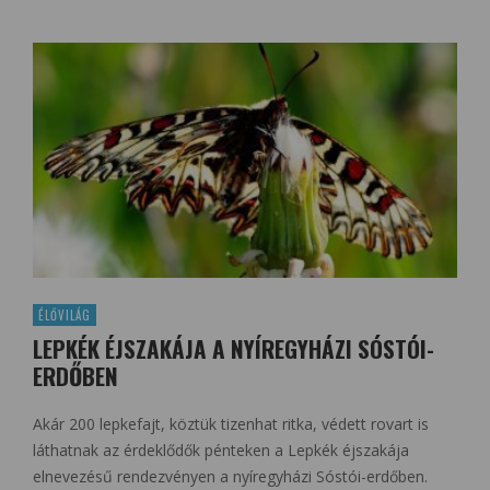
ÉLŐVILÁG
LEPKÉK ÉJSZAKÁJA A NYÍREGYHÁZI SÓSTÓI-
ERDŐBEN
Akár 200 lepkefajt, köztük tizenhat ritka, védett rovart is
láthatnak az érdeklődők pénteken a Lepkék éjszakája
elnevezésű rendezvényen a nyíregyházi Sóstói-erdőben.