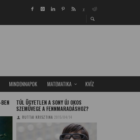
MINDENNAPOK
MATEMATIKA
KVÍZ
-BEN
TÚL ÜGYETLEN A SONY ÚJ OKOS
NATIONAL GEOGRA
SZEMÜVEGE A FENNMARADÁSHOZ?
GLOBÁLIS FELMEL
RUTTAI KRISZTINA
2015/04/14
TUDOMÁNYPLÁZA
20