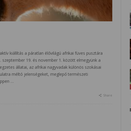
ív kiállítás a páratlan élővilágú afrikai füves pusztára
15. szeptember 19. és november 1. között elmegyünk a
egzetes állatai, az afrikai nagyvadak különös szokásai
ámulatra méltó jelenségeket, meglepő természeti
éppen …
Share