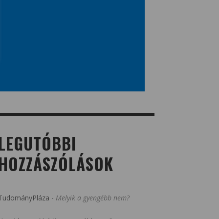
LEGUTÓBBI
HOZZÁSZÓLÁSOK
TudományPláza
-
Melyik a gyengébb nem?