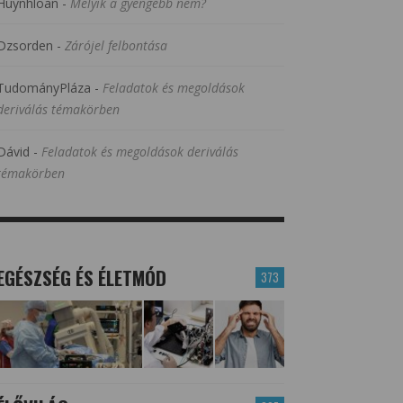
Huynhloan
-
Melyik a gyengébb nem?
Dzsorden
-
Zárójel felbontása
TudományPláza
-
Feladatok és megoldások
deriválás témakörben
Dávid
-
Feladatok és megoldások deriválás
témakörben
EGÉSZSÉG ÉS ÉLETMÓD
373