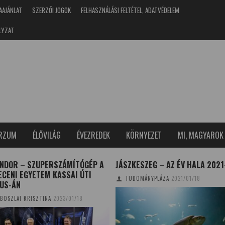
AAJÁNLAT
SZERZŐI JOGOK
FELHASZNÁLÁSI FELTÉTEL, ADATVÉDELEM
LYZAT
ERZUM
ÉLŐVILÁG
ÉVEZREDEK
KÖRNYEZET
MI, MAGYAROK
NDOR – SZUPERSZÁMÍTÓGÉP A
JÁSZKESZEG – AZ ÉV HALA 2021
CENI EGYETEM KASSAI ÚTI
TUDOMÁNYPLÁZA
2021/01/18
US-ÁN
BOSZLAI KRISZTINA
2023/01/18