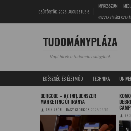
IMPRESSZUM
MÉDI
CSÜTÖRTÖK, 2026. AUGUSZTUS 6.
HOZZÁSZÓLÁSI SZABÁ
TUDOMÁNYPLÁZA
Napi hírek a tudomány világából.
EGÉSZSÉG ÉS ÉLETMÓD
TECHNIKA
UNIV
DÉKOK
BERCODE – AZ INFLUENSZER
KOMO
ÉS A
MARKETING ÚJ IRÁNYA
DEBRE
CAMP
CSÍK ZSÓFI - NAGY CSONGOR
2022/03/01
TÁRSASÁG ELNÖKSÉGE
SZO