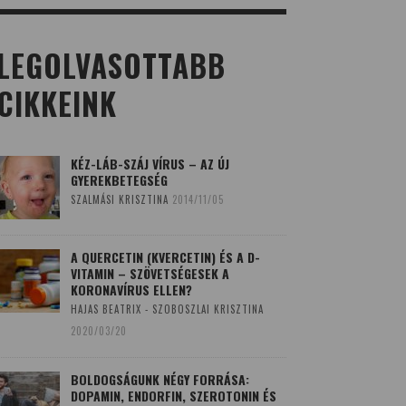
LEGOLVASOTTABB
CIKKEINK
KÉZ-LÁB-SZÁJ VÍRUS – AZ ÚJ
GYEREKBETEGSÉG
SZALMÁSI KRISZTINA
2014/11/05
A QUERCETIN (KVERCETIN) ÉS A D-
VITAMIN – SZÖVETSÉGESEK A
KORONAVÍRUS ELLEN?
HAJAS BEATRIX - SZOBOSZLAI KRISZTINA
2020/03/20
BOLDOGSÁGUNK NÉGY FORRÁSA:
DOPAMIN, ENDORFIN, SZEROTONIN ÉS