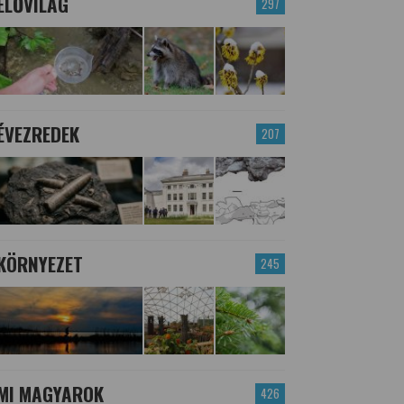
ÉLŐVILÁG
297
ÉVEZREDEK
207
KÖRNYEZET
245
MI MAGYAROK
426