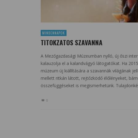
MINDENNAPOK
TITOKZATOS SZAVANNA
A Mezőgazdasági Múzeumban nyíló, új őszi interakt
kalauzolja el a kalandvágyó látogatókat. Ha 20
múzeum új kiállítására a szavannák világának jell
mellett ritkán látott, rejtőzködő élőlényeket, b
összefüggéseket is megismerhetünk. Tulajdonk
0