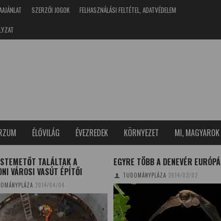
AAJÁNLAT
SZERZŐI JOGOK
FELHASZNÁLÁSI FELTÉTEL, ADATVÉDELEM
LYZAT
ERZUM
ÉLŐVILÁG
ÉVEZREDEK
KÖRNYEZET
MI, MAGYAROK
ISTEMETŐT TALÁLTAK A
EGYRE TÖBB A DENEVÉR EURÓP
NI VÁROSI VASÚT ÉPÍTŐI
TUDOMÁNYPLÁZA
2014/02/02
OMÁNYPLÁZA
2014/04/04