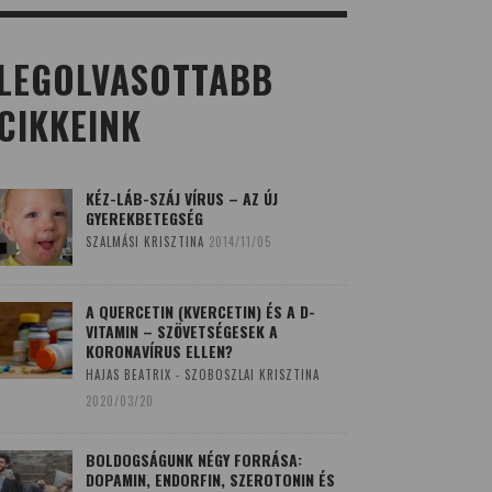
LEGOLVASOTTABB
CIKKEINK
KÉZ-LÁB-SZÁJ VÍRUS – AZ ÚJ
GYEREKBETEGSÉG
SZALMÁSI KRISZTINA
2014/11/05
A QUERCETIN (KVERCETIN) ÉS A D-
VITAMIN – SZÖVETSÉGESEK A
KORONAVÍRUS ELLEN?
HAJAS BEATRIX - SZOBOSZLAI KRISZTINA
2020/03/20
BOLDOGSÁGUNK NÉGY FORRÁSA:
DOPAMIN, ENDORFIN, SZEROTONIN ÉS