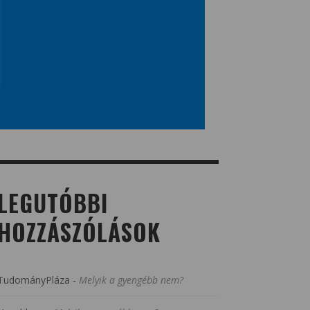
LEGUTÓBBI
HOZZÁSZÓLÁSOK
TudományPláza
-
Melyik a gyengébb nem?