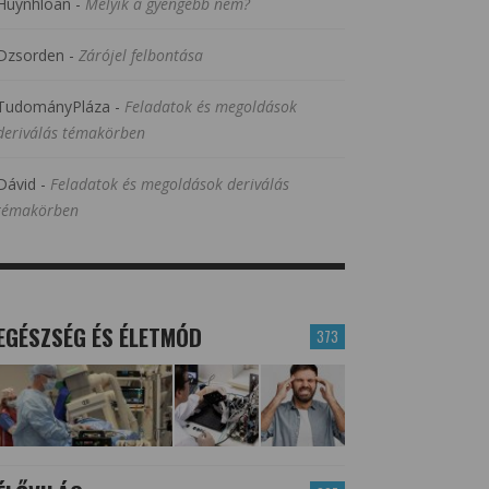
Huynhloan
-
Melyik a gyengébb nem?
Dzsorden
-
Zárójel felbontása
TudományPláza
-
Feladatok és megoldások
deriválás témakörben
Dávid
-
Feladatok és megoldások deriválás
témakörben
EGÉSZSÉG ÉS ÉLETMÓD
373