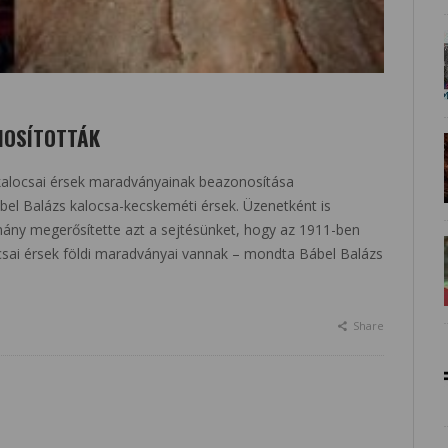
NOSÍTOTTÁK
 kalocsai érsek maradványainak beazonosítása
bel Balázs kalocsa-kecskeméti érsek. Üzenetként is
mány megerősítette azt a sejtésünket, hogy az 1911-ben
csai érsek földi maradványai vannak – mondta Bábel Balázs
Share