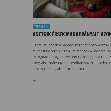
ÉVEZREDEK
ASZTRIK ÉRSEK MARADVÁNYAIT AZO
Szent Istvánnak a pápától koronát hozó Asztrik
felbecsülhetetlen értékű felfedezés – mondta Bá
felfogható, hogy húsvét előtt pár nappal a tudo
megtalált márvány koporsóban Asztrik első kalo
kalocsai érsek, aki beiktatásakor …
0