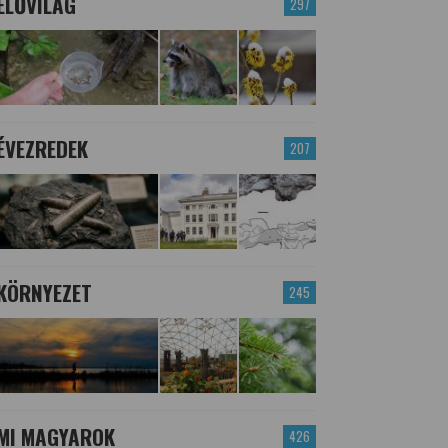
ÉLŐVILÁG
297
ÉVEZREDEK
207
KÖRNYEZET
245
MI MAGYAROK
426