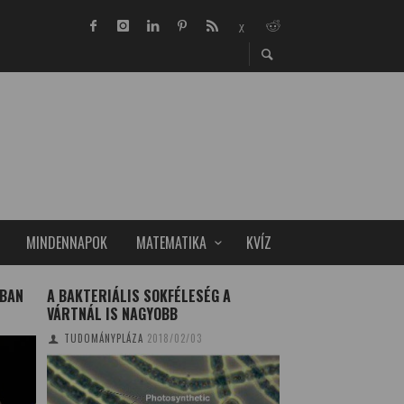
MINDENNAPOK
MATEMATIKA
KVÍZ
ÁBAN
A BAKTERIÁLIS SOKFÉLESÉG A
MAGYARORSZÁG E
VÁRTNÁL IS NAGYOBB
AKKUMULÁTORA
TUDOMÁNYPLÁZA
2018/02/03
TUDOMÁNYPLÁZA
20