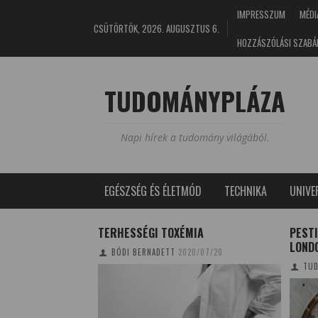
IMPRESSZUM
MÉDI
CSÜTÖRTÖK, 2026. AUGUSZTUS 6.
HOZZÁSZÓLÁSI SZABÁ
TUDOMÁNYPLÁZA
Napi hírek a tudomány világából.
EGÉSZSÉG ÉS ÉLETMÓD
TECHNIKA
UNIV
A PLACEBOHATÁS?
TERHESSÉGI TOXÉMIA
PEST
LONDO
01/29
BÓDI BERNADETT
2020/07/20
TUD