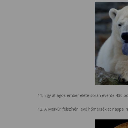
11. Egy átlagos ember élete során évente 430 bog
12. A Merkúr felszínén lévő hőmérséklet nappal m