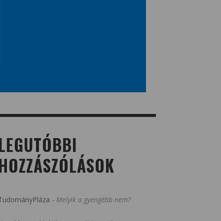
LEGUTÓBBI
HOZZÁSZÓLÁSOK
TudományPláza
-
Melyik a gyengébb nem?