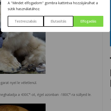
A "Mindet elfogadom" gombra kattintva hozzájárulhat a
sütik használatához.
Testreszabás
Elutasítás
Elfogadás
arat nyel le véletlenül.
eghaladja a 430C°-ot, éjjel azonban -180C°-ra süllyed le.