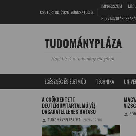
IMPRESSZUM
MÉDI
CSÜTÖRTÖK, 2026. AUGUSZTUS 6.
HOZZÁSZÓLÁSI SZABÁ
TUDOMÁNYPLÁZA
Napi hírek a tudomány világából.
EGÉSZSÉG ÉS ÉLETMÓD
TECHNIKA
UNIV
Z EMBER LÁT –
A CSÖKKENTETT
MAGY
KUTYÁD, ÉS TE ŐT?
DEUTÉRIUMTARTALMÚ VÍZ
VIZSG
DAGANATELLENES HATÁSÚ
E
2020/11/08
BÓD
TUDOMÁNYPLÁZA/MTI
2020/02/06