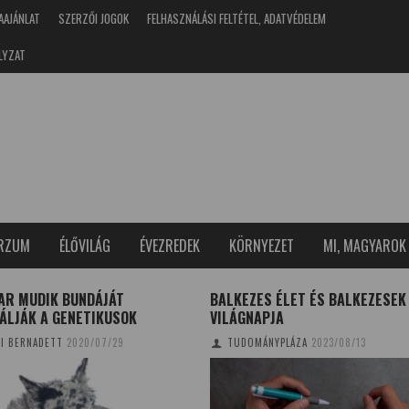
AAJÁNLAT
SZERZŐI JOGOK
FELHASZNÁLÁSI FELTÉTEL, ADATVÉDELEM
LYZAT
ERZUM
ÉLŐVILÁG
ÉVEZREDEK
KÖRNYEZET
MI, MAGYAROK
AR MUDIK BUNDÁJÁT
BALKEZES ÉLET ÉS BALKEZESEK
ÁLJÁK A GENETIKUSOK
VILÁGNAPJA
I BERNADETT
2020/07/29
TUDOMÁNYPLÁZA
2023/08/13