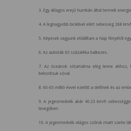
3. Egy átlagos erejű hurrikán által termelt ener
4. A legnagyobb biciklivel elért sebesség 268 km/
5. Képesek vagyunk előállítani a Nap fényétől egy 
6. Az autisták 65 százaléka balkezes.
7. Az óceánok sótartalma elég lenne ahhoz, 
beborítsuk sóval.
8. 60-65 millió évvel ezelőtt a delfinek és az em
9. A jegesmedvék akár 40.23 km/h sebességgel
levegőben.
10. A jegesmedvék világos szőrük miatt szinte l