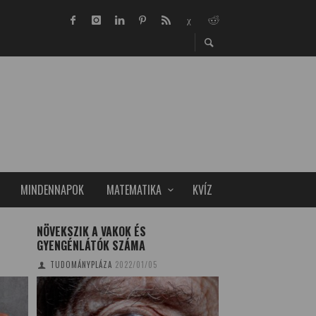
MINDENNAPOK
MATEMATIKA
KVÍZ
NÖVEKSZIK A VAKOK ÉS
NYÁRI TÁBOROK A
GYENGÉNLÁTÓK SZÁMA
AGÓRÁBAN
TUDOMÁNYPLÁZA
2022/01/05
TUDOMÁNYPLÁZA
20