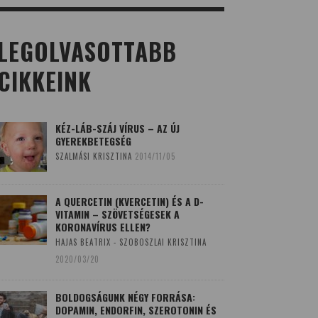
LEGOLVASOTTABB
CIKKEINK
KÉZ-LÁB-SZÁJ VÍRUS – AZ ÚJ
GYEREKBETEGSÉG
SZALMÁSI KRISZTINA
2014/11/05
A QUERCETIN (KVERCETIN) ÉS A D-
VITAMIN – SZÖVETSÉGESEK A
KORONAVÍRUS ELLEN?
HAJAS BEATRIX - SZOBOSZLAI KRISZTINA
2020/03/20
BOLDOGSÁGUNK NÉGY FORRÁSA:
DOPAMIN, ENDORFIN, SZEROTONIN ÉS