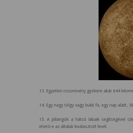
13. Egyetlen rozsnövény gyökere akár 644 kilométe
14. Egy nagy tölgy vagy bükk fa, egy nap alatt, 38
15. A pillangók a hátsó lábaik segítségével íz
ehető-e az általuk kiválasztott levél.