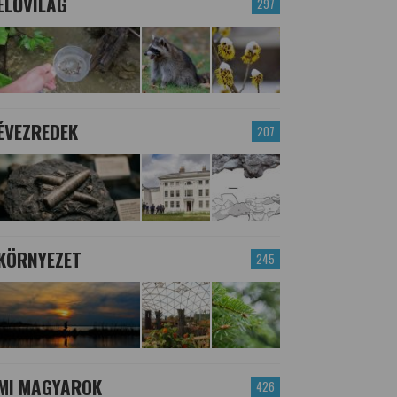
ÉLŐVILÁG
297
ÉVEZREDEK
207
KÖRNYEZET
245
MI MAGYAROK
426