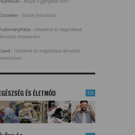
Huynhloan
-
Melyik a gyengébb nem?
Dzsorden
-
Zárójel felbontása
TudományPláza
-
Feladatok és megoldások
deriválás témakörben
Dávid
-
Feladatok és megoldások deriválás
témakörben
EGÉSZSÉG ÉS ÉLETMÓD
373