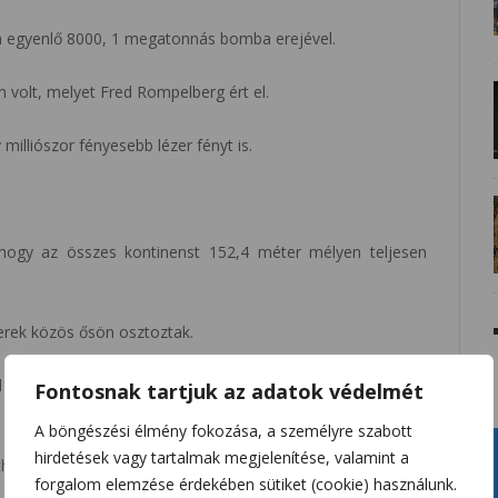
gia egyenlő 8000, 1 megatonnás bomba erejével.
h volt, melyet Fred Rompelberg ért el.
milliószor fényesebb lézer fényt is.
hogy az összes kontinenst 152,4 méter mélyen teljesen
berek közös ősön osztoztak.
 is képesek futni és 1,83 méter magasra is ugorhatnak a
Fontosnak tartjuk az adatok védelmét
A böngészési élmény fokozása, a személyre szabott
hirdetések vagy tartalmak megjelenítése, valamint a
áthatatlanok az infravörös kamerák számára.
forgalom elemzése érdekében sütiket (cookie) használunk.