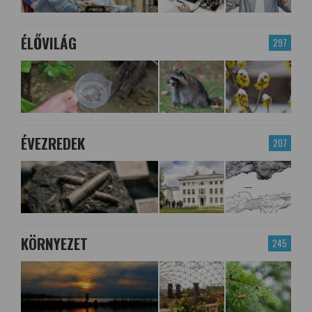
ÉLŐVILÁG
297
ÉVEZREDEK
207
KÖRNYEZET
245