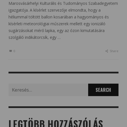
Marosvásárhelyi Kulturális és Tudományos Szabadegyetem
igazgatója. A kísérlet szervezője elmondta, hogy a
héliummal töltött ballon kosarában a hagyományos és
kísérleti meteorológiai műszerek mellett egy ionizáló
sugárzásokat mérő lapka, egy az ózon kimutatására
szolgáló indikátorcsík, egy …
0
Share
Search
for:
LEGTÖBB HOZZÁSZÓLÁS