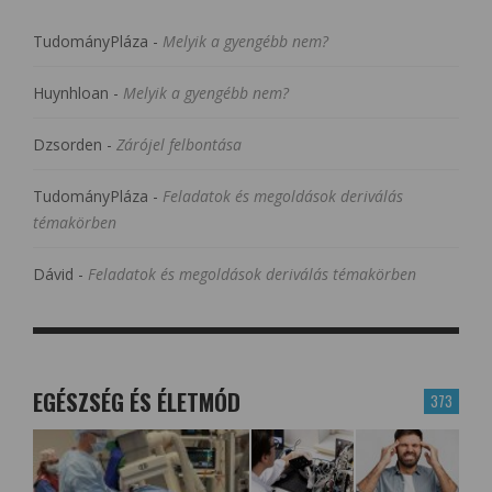
TudományPláza
-
Melyik a gyengébb nem?
Huynhloan
-
Melyik a gyengébb nem?
Dzsorden
-
Zárójel felbontása
TudományPláza
-
Feladatok és megoldások deriválás
témakörben
Dávid
-
Feladatok és megoldások deriválás témakörben
EGÉSZSÉG ÉS ÉLETMÓD
373