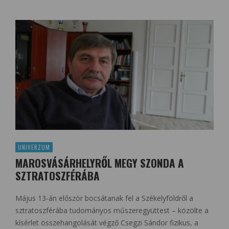
UNIVERZUM
MAROSVÁSÁRHELYRŐL MEGY SZONDA A
SZTRATOSZFÉRÁBA
Május 13-án először bocsátanak fel a Székelyföldről a
sztratoszférába tudományos műszeregyüttest – közölte a
kísérlet összehangolását végző Csegzi Sándor fizikus, a