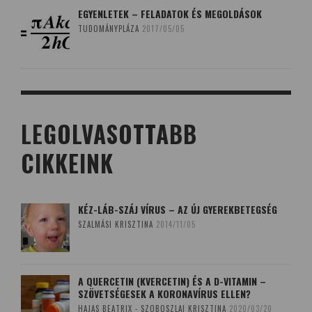
EGYENLETEK – FELADATOK ÉS MEGOLDÁSOK
TUDOMÁNYPLÁZA
2017/05/05
LEGOLVASOTTABB
CIKKEINK
KÉZ-LÁB-SZÁJ VÍRUS – AZ ÚJ GYEREKBETEGSÉG
SZALMÁSI KRISZTINA
2014/11/05
A QUERCETIN (KVERCETIN) ÉS A D-VITAMIN –
SZÖVETSÉGESEK A KORONAVÍRUS ELLEN?
HAJAS BEATRIX - SZOBOSZLAI KRISZTINA
2020/03/20