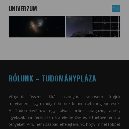
UNIVERZUM
138
RÓLUNK – TUDOMÁNYPLÁZA
Világunk összes titkát bizonyára sohasem fogjuk
megismerni, így mindig érhetnek bennünket meglepetések.
A
TudományPláza
egy olyan online magazin, amely
igyekszik mindenki számára elérhetővé és érthetővé tenni a
tényeket. Ám, nem szabad elfelejtenünk, hogy minél többet