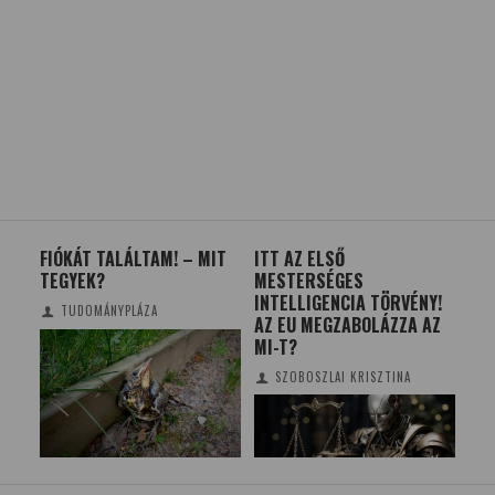
A
FIÓKÁT TALÁLTAM! – MIT
ITT AZ ELSŐ
A F
TEGYEK?
MESTERSÉGES
INTELLIGENCIA TÖRVÉNY!
TUDOMÁNYPLÁZA
AZ EU MEGZABOLÁZZA AZ
MI-T?
SZOBOSZLAI KRISZTINA