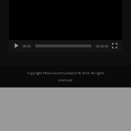
00:00
01:59:50
Copyright PRove Kommunikáció © 2014. All rights
reserved.