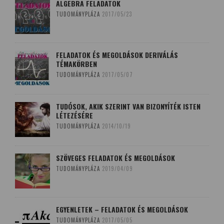
ALGEBRA FELADATOK
TUDOMÁNYPLÁZA
2017/05/23
FELADATOK ÉS MEGOLDÁSOK DERIVÁLÁS
TÉMAKÖRBEN
TUDOMÁNYPLÁZA
2017/05/07
TUDÓSOK, AKIK SZERINT VAN BIZONYÍTÉK ISTEN
LÉTEZÉSÉRE
TUDOMÁNYPLÁZA
2014/10/19
SZÖVEGES FELADATOK ÉS MEGOLDÁSOK
TUDOMÁNYPLÁZA
2019/04/09
EGYENLETEK – FELADATOK ÉS MEGOLDÁSOK
TUDOMÁNYPLÁZA
2017/05/05