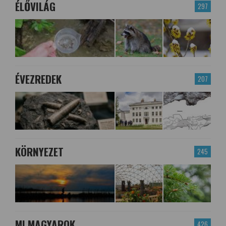
ÉLŐVILÁG
297
ÉVEZREDEK
207
KÖRNYEZET
245
MI MAGYAROK
426