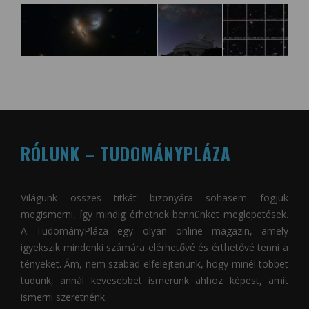
RÓLUNK – TUDOMÁNYPLÁZA
Világunk összes titkát bizonyára sohasem fogjuk
megismerni, így mindig érhetnek bennünket meglepetések.
A
TudományPláza
egy olyan online magazin, amely
igyekszik mindenki számára elérhetővé és érthetővé tenni a
tényeket. Ám, nem szabad elfelejtenünk, hogy minél többet
tudunk, annál kevesebbet ismerünk ahhoz képest, amit
ismerni szeretnénk.