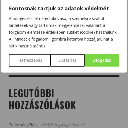
Fontosnak tartjuk az adatok védelmét
A böngészési élmény fokozása, a személyre szabott
hirdetések vagy tartalmak megjelenítése, valamint a
forgalom elemzése érdekében sütiket (cookie) használunk.
A "Mindet elfogadom" gombra kattintva hozzájárulhat a
sütik használatához.
Testreszabás
Elutasítás
Elfogadás
LEGUTÓBBI
HOZZÁSZÓLÁSOK
TudományPláza
-
Melyik a gyengébb nem?