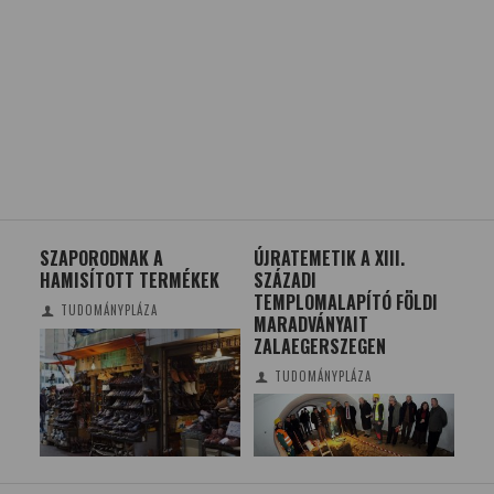
YOK
SZAPORODNAK A
ÚJRATEMETIK A XIII.
ERD
HAMISÍTOTT TERMÉKEK
SZÁZADI
ER
AK?
TEMPLOMALAPÍTÓ FÖLDI
TUDOMÁNYPLÁZA
MARADVÁNYAIT
ZALAEGERSZEGEN
TUDOMÁNYPLÁZA