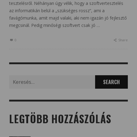
tesztelésről. Néhányan úgy vélik, hogy a szoftvertesztelés
az informatikán belül a „szükséges rossz”, ami a
favágómunka, amit majd valaki, aki nem igazán jó fejlesztő
megcsinál. Pedig minőségi szoftvert csak jó …
0
Share
Search
for:
LEGTÖBB HOZZÁSZÓLÁS