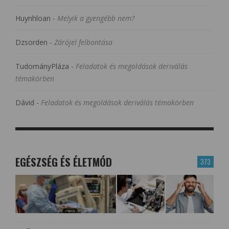
Huynhloan
-
Melyik a gyengébb nem?
Dzsorden
-
Zárójel felbontása
TudományPláza
-
Feladatok és megoldások deriválás
témakörben
Dávid
-
Feladatok és megoldások deriválás témakörben
EGÉSZSÉG ÉS ÉLETMÓD
373