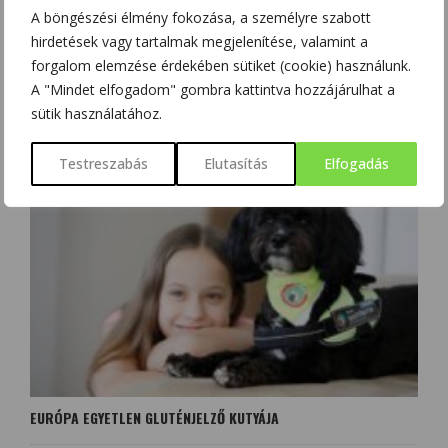
A böngészési élmény fokozása, a személyre szabott
hirdetések vagy tartalmak megjelenítése, valamint a
forgalom elemzése érdekében sütiket (cookie) használunk.
A "Mindet elfogadom" gombra kattintva hozzájárulhat a
sütik használatához.
A KÖLYÖKKUTYÁK ÉTRENDJE FELNŐTT KORBAN
BEFOLYÁSOLHATJA A BÉLRENDSZER EGÉSZSÉGÉT
Testreszabás
Elutasítás
Elfogadás
EURÓPA EGYETLEN GLUTÉNJELZŐ KUTYÁJA