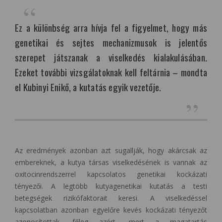
Ez a különbség arra hívja fel a figyelmet, hogy más
genetikai és sejtes mechanizmusok is jelentős
szerepet játszanak a viselkedés kialakulásában.
Ezeket további vizsgálatoknak kell feltárnia – mondta
el Kubinyi Enikő, a kutatás egyik vezetője.
Az eredmények azonban azt sugallják, hogy akárcsak az
embereknek, a kutya társas viselkedésének is vannak az
oxitocinrendszerrel kapcsolatos genetikai kockázati
tényezői. A legtöbb kutyagenetikai kutatás a testi
betegségek rizikófaktorait keresi. A viselkedéssel
kapcsolatban azonban egyelőre kevés kockázati tényezőt
azonosítottak, főleg azért, mert a magatartás