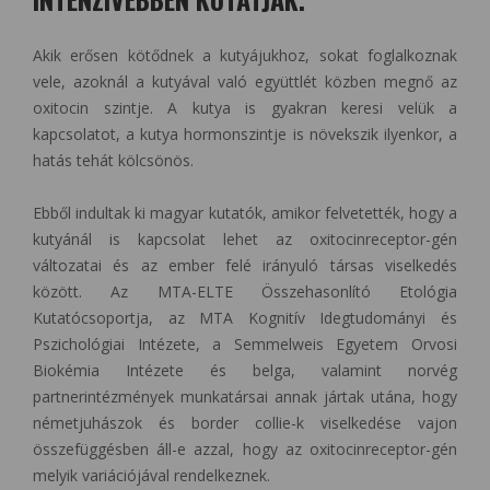
Akik erősen kötődnek a kutyájukhoz, sokat foglalkoznak
vele, azoknál a kutyával való együttlét közben megnő az
oxitocin szintje. A kutya is gyakran keresi velük a
kapcsolatot, a kutya hormonszintje is növekszik ilyenkor, a
hatás tehát kölcsönös.
Ebből indultak ki magyar kutatók, amikor felvetették, hogy a
kutyánál is kapcsolat lehet az oxitocinreceptor-gén
változatai és az ember felé irányuló társas viselkedés
között. Az MTA-ELTE Összehasonlító Etológia
Kutatócsoportja, az MTA Kognitív Idegtudományi és
Pszichológiai Intézete, a Semmelweis Egyetem Orvosi
Biokémia Intézete és belga, valamint norvég
partnerintézmények munkatársai annak jártak utána, hogy
németjuhászok és border collie-k viselkedése vajon
összefüggésben áll-e azzal, hogy az oxitocinreceptor-gén
melyik variációjával rendelkeznek.