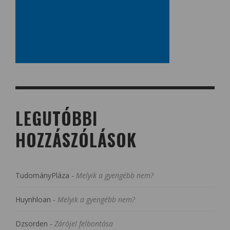
LEGUTÓBBI
HOZZÁSZÓLÁSOK
TudományPláza
-
Melyik a gyengébb nem?
Huynhloan
-
Melyik a gyengébb nem?
Dzsorden
-
Zárójel felbontása