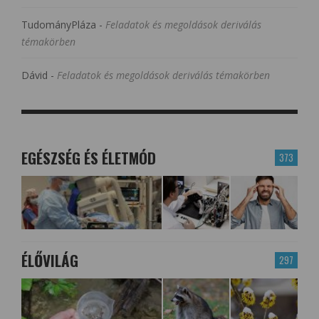
TudományPláza
-
Feladatok és megoldások deriválás
témakörben
Dávid
-
Feladatok és megoldások deriválás témakörben
EGÉSZSÉG ÉS ÉLETMÓD
373
ÉLŐVILÁG
297