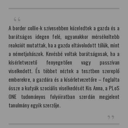
A border collie-k szívesebben közeledtek a gazda és a
barátságos idegen felé, ugyanakkor mérsékeltebb
reakciót mutattak, ha a gazda eltávolodott tőlük, mint
a németjuhászok. Kevésbé voltak barátságosak, ha a
kísérletvezető fenyegetően vagy passzívan
viselkedett. És többet néztek a tesztben szereplő
emberekre, a gazdára és a kísérletvezetőre – foglalta
össze a kutyák szociális viselkedését Kis Anna, a PLoS
ONE tudományos folyóiratban szerdán megjelent
tanulmány egyik szerzője.