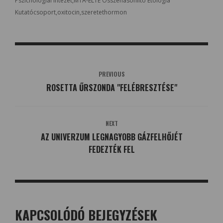
Pszichológiai Intézet
MTA-ELTE Összehasonlító Etológia
Kutatócsoport
oxitocin
szeretethormon
PREVIOUS
ROSETTA ŰRSZONDA "FELÉBRESZTÉSE"
NEXT
AZ UNIVERZUM LEGNAGYOBB GÁZFELHŐJÉT
FEDEZTÉK FEL
KAPCSOLÓDÓ BEJEGYZÉSEK