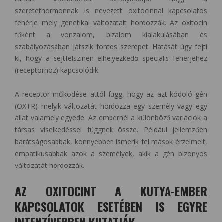
szeretethormonnak is nevezett oxitocinnal kapcsolatos
fehérje mely genetikai változatait hordozzák. Az oxitocin
főként a vonzalom, bizalom kialakulásában és
szabályozásában játszik fontos szerepet. Hatását úgy fejti
ki, hogy a sejtfelszínen elhelyezkedő speciális fehérjéhez
(receptorhoz) kapcsolódik.
A receptor működése attól függ, hogy az azt kódoló gén
(OXTR) melyik változatát hordozza egy személy vagy egy
állat valamely egyede. Az embernél a különböző variációk a
társas viselkedéssel függnek össze. Például jellemzően
barátságosabbak, könnyebben ismerik fel mások érzelmeit,
empatikusabbak azok a személyek, akik a gén bizonyos
változatát hordozzák.
AZ OXITOCINT A KUTYA-EMBER
KAPCSOLATOK ESETÉBEN IS EGYRE
INTENZÍVEBBEN KUTATJÁK.