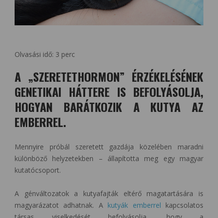
Olvasási idő:
3
perc
A „SZERETETHORMON” ÉRZÉKELÉSÉNEK
GENETIKAI HÁTTERE IS BEFOLYÁSOLJA,
HOGYAN BARÁTKOZIK A KUTYA AZ
EMBERREL.
Mennyire próbál szeretett gazdája közelében maradni
különböző helyzetekben – állapította meg egy magyar
kutatócsoport.
A génváltozatok a kutyafajták eltérő magatartására is
magyarázatot adhatnak. A
kutyák emberrel
kapcsolatos
társas viselkedését befolyásolja, hogy a