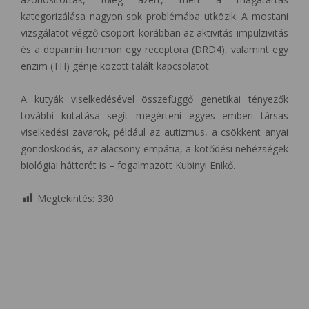
kategorizálása nagyon sok problémába ütközik. A mostani
vizsgálatot végző csoport korábban az aktivitás-impulzivitás
és a dopamin hormon egy receptora (DRD4), valamint egy
enzim (TH) génje között talált kapcsolatot.
A kutyák viselkedésével összefüggő genetikai tényezők
további kutatása segít megérteni egyes emberi társas
viselkedési zavarok, például az autizmus, a csökkent anyai
gondoskodás, az alacsony empátia, a kötődési nehézségek
biológiai hátterét is – fogalmazott Kubinyi Enikő.
Megtekintés:
330