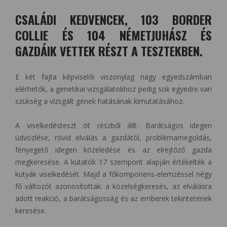
CSALÁDI KEDVENCEK, 103 BORDER
COLLIE ÉS 104 NÉMETJUHÁSZ ÉS
GAZDÁIK VETTEK RÉSZT A TESZTEKBEN.
E két fajta képviselői viszonylag nagy egyedszámban
elérhetők, a genetikai vizsgálatokhoz pedig sok egyedre van
szükség a vizsgált gének hatásának kimutatásához.
A viselkedésteszt öt részből állt. Barátságos idegen
üdvözlése, rövid elválás a gazdától, problémamegoldás,
fenyegető idegen közeledése és az elrejtőző gazda
megkeresése. A kutatók 17 szempont alapján értékelték a
kutyák viselkedését. Majd a főkomponens-elemzéssel négy
fő változót azonosítottak: a közelségkeresés, az elválásra
adott reakció, a barátságosság és az emberek tekintetének
keresése.