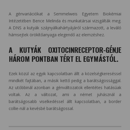
A génvariációkat a Semmelweis Egyetem Biokémiai
Intézetében Bence Melinda és munkatársai vizsgálták meg.
A DNS a kutyák szájnyálkahártyájáról származott, a leváló
hámsejtek örökítőanyaga elegendő az elemzéshez.
A KUTYÁK OXITOCINRECEPTOR-GÉNJE
HÁROM PONTBAN TÉRT EL EGYMÁSTÓL.
Ezek közül az egyik kapcsolatban állt a közelségkereséssel
mindkét fajtában, a másik kettő pedig a barátságossággal.
Az utóbbinál azonban a génváltozatok ellentétes hatásúak
voltak. Az a változat, ami a német juhásznál a
barátságosabb viselkedéssel állt kapcsolatban, a border
collie-nál a kevésbé barátságossal.