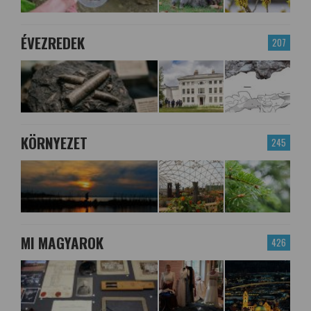
ÉVEZREDEK
207
KÖRNYEZET
245
MI MAGYAROK
426