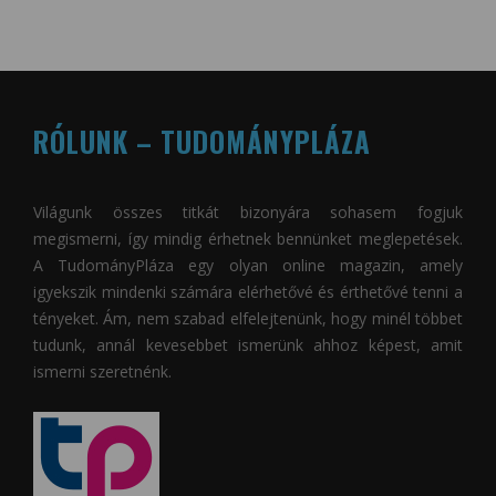
RÓLUNK – TUDOMÁNYPLÁZA
Világunk összes titkát bizonyára sohasem fogjuk
megismerni, így mindig érhetnek bennünket meglepetések.
A
TudományPláza
egy olyan online magazin, amely
igyekszik mindenki számára elérhetővé és érthetővé tenni a
tényeket. Ám, nem szabad elfelejtenünk, hogy minél többet
tudunk, annál kevesebbet ismerünk ahhoz képest, amit
ismerni szeretnénk.