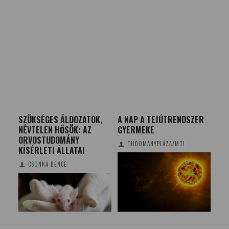
,
A NAP A TEJÚTRENDSZER
AZ ÓRAÁTÁLLÍTÁS
ÁT
GYERMEKE
ÉRDEKESSÉGEI
ÉR
VI
TUDOMÁNYPLÁZA/MTI
GAZSI KATALIN BARBARA