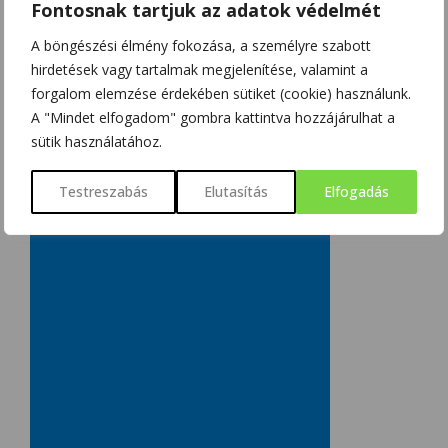
Fontosnak tartjuk az adatok védelmét
A LEKOPOGÁS BABONÁJA
A böngészési élmény fokozása, a személyre szabott
SZOBOSZLAI KRISZTINA
2018/03/15
hirdetések vagy tartalmak megjelenítése, valamint a
forgalom elemzése érdekében sütiket (cookie) használunk.
A "Mindet elfogadom" gombra kattintva hozzájárulhat a
sütik használatához.
Testreszabás
Elutasítás
Elfogadás