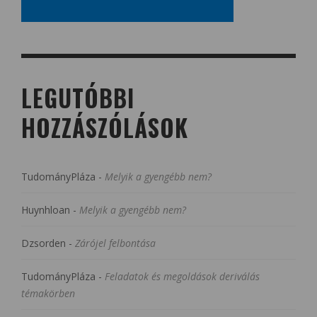
LEGUTÓBBI
HOZZÁSZÓLÁSOK
TudományPláza
-
Melyik a gyengébb nem?
Huynhloan
-
Melyik a gyengébb nem?
Dzsorden
-
Zárójel felbontása
TudományPláza
-
Feladatok és megoldások deriválás
témakörben