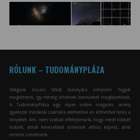
RÓLUNK – TUDOMÁNYPLÁZA
Világunk összes titkát bizonyára sohasem fogjuk
megismerni, így mindig érhetnek bennünket meglepetések.
A
TudományPláza
egy olyan online magazin, amely
igyekszik mindenki számára elérhetővé és érthetővé tenni a
tényeket. Ám, nem szabad elfelejtenünk, hogy minél többet
tudunk, annál kevesebbet ismerünk ahhoz képest, amit
ismerni szeretnénk.