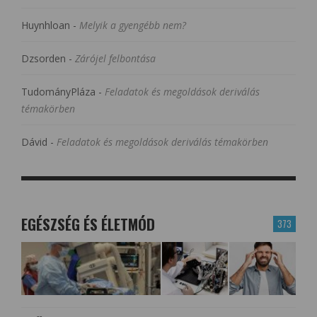
Huynhloan
-
Melyik a gyengébb nem?
Dzsorden
-
Zárójel felbontása
TudományPláza
-
Feladatok és megoldások deriválás
témakörben
Dávid
-
Feladatok és megoldások deriválás témakörben
EGÉSZSÉG ÉS ÉLETMÓD
373