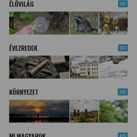
ÉLŐVILÁG
297
ÉVEZREDEK
207
KÖRNYEZET
245
MI MAGYAROK
426