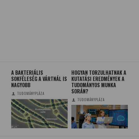
A BAKTERIÁLIS
HOGYAN TORZULHATNAK A
NA
SOKFÉLESÉG A VÁRTNÁL IS
KUTATÁSI EREDMÉNYEK A
RA
NAGYOBB
TUDOMÁNYOS MUNKA
HA
SORÁN?
KO
TUDOMÁNYPLÁZA
TUDOMÁNYPLÁZA