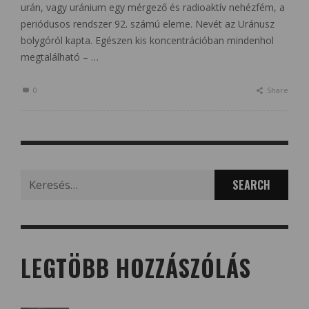
urán, vagy uránium egy mérgező és radioaktív nehézfém, a
periódusos rendszer 92. számú eleme. Nevét az Uránusz
bolygóról kapta. Egészen kis koncentrációban mindenhol
megtalálható – …
0
Share
Search
for:
LEGTÖBB HOZZÁSZÓLÁS