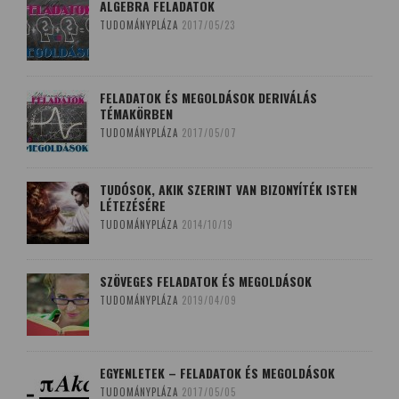
ALGEBRA FELADATOK
TUDOMÁNYPLÁZA
2017/05/23
FELADATOK ÉS MEGOLDÁSOK DERIVÁLÁS
TÉMAKÖRBEN
TUDOMÁNYPLÁZA
2017/05/07
TUDÓSOK, AKIK SZERINT VAN BIZONYÍTÉK ISTEN
LÉTEZÉSÉRE
TUDOMÁNYPLÁZA
2014/10/19
SZÖVEGES FELADATOK ÉS MEGOLDÁSOK
TUDOMÁNYPLÁZA
2019/04/09
EGYENLETEK – FELADATOK ÉS MEGOLDÁSOK
TUDOMÁNYPLÁZA
2017/05/05