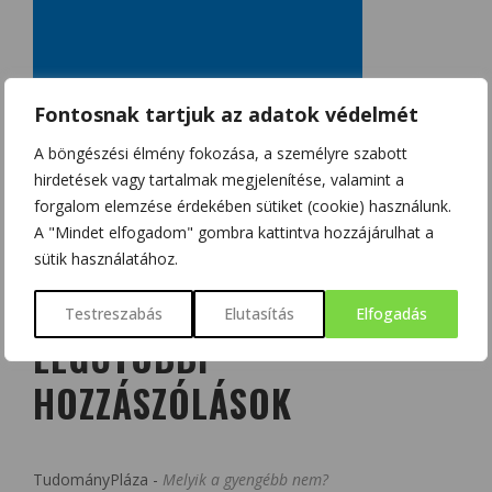
Fontosnak tartjuk az adatok védelmét
A böngészési élmény fokozása, a személyre szabott
hirdetések vagy tartalmak megjelenítése, valamint a
forgalom elemzése érdekében sütiket (cookie) használunk.
A "Mindet elfogadom" gombra kattintva hozzájárulhat a
sütik használatához.
Testreszabás
Elutasítás
Elfogadás
LEGUTÓBBI
HOZZÁSZÓLÁSOK
TudományPláza
-
Melyik a gyengébb nem?