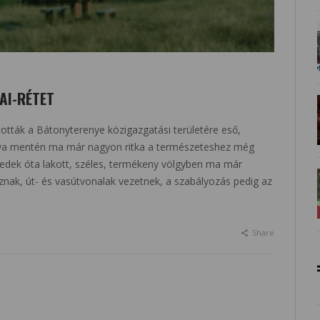
AI-RÉTET
ították a Bátonyterenye közigazgatási területére eső,
yva mentén ma már nagyon ritka a természeteshez még
redek óta lakott, széles, termékeny völgyben ma már
oznak, út- és vasútvonalak vezetnek, a szabályozás pedig az
Share