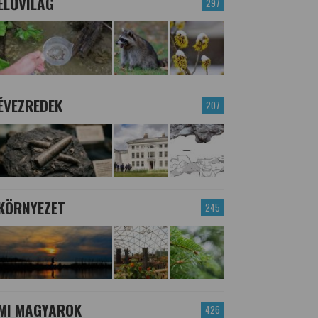
ÉLŐVILÁG
297
ÉVEZREDEK
207
KÖRNYEZET
245
MI MAGYAROK
426