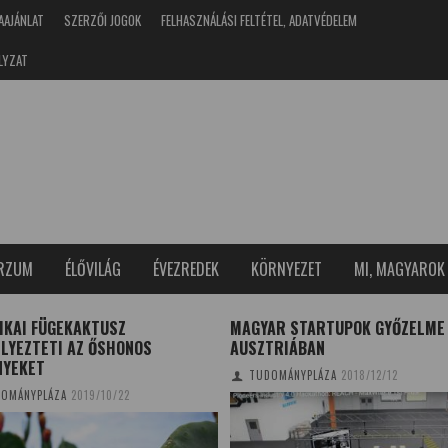
AAJÁNLAT
SZERZŐI JOGOK
FELHASZNÁLÁSI FELTÉTEL, ADATVÉDELEM
LYZAT
ERZUM
ÉLŐVILÁG
ÉVEZREDEK
KÖRNYEZET
MI, MAGYAROK
IKAI FÜGEKAKTUSZ
MAGYAR STARTUPOK GYŐZELME
LYEZTETI AZ ŐSHONOS
AUSZTRIÁBAN
NYEKET
TUDOMÁNYPLÁZA
2018/12/12
OMÁNYPLÁZA
2019/10/22