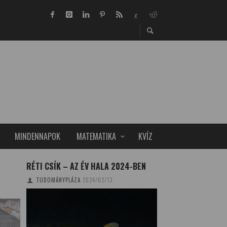
MINDENNAPOK
MATEMATIKA
KVÍZ
RÉTI CSÍK – AZ ÉV HALA 2024-BEN
A BRAILLE-ÍRÁS –
SÖTÉTSÉGBEN
TUDOMÁNYPLÁZA
2024/02/13
CSONKA BENCE
2019