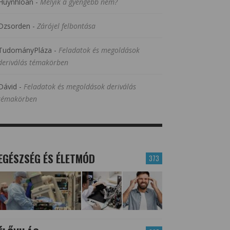
Huynhloan
-
Melyik a gyengébb nem?
Dzsorden
-
Zárójel felbontása
TudományPláza
-
Feladatok és megoldások
deriválás témakörben
Dávid
-
Feladatok és megoldások deriválás
témakörben
EGÉSZSÉG ÉS ÉLETMÓD
373