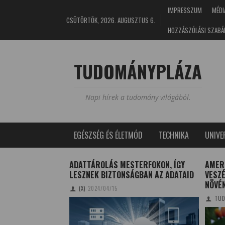
IMPRESSZUM
MÉDI
CSÜTÖRTÖK, 2026. AUGUSZTUS 6.
HOZZÁSZÓLÁSI SZABÁ
TUDOMÁNYPLÁZA
Napi hírek a tudomány világából.
EGÉSZSÉG ÉS ÉLETMÓD
TECHNIKA
UNIV
S
ADATTÁROLÁS MESTERFOKON, ÍGY
AMER
 FŐTÉTELE
LESZNEK BIZTONSÁGBAN AZ ADATAID
VESZÉ
NÖVÉ
17/05/04
(X)
2024/04/15
TUD