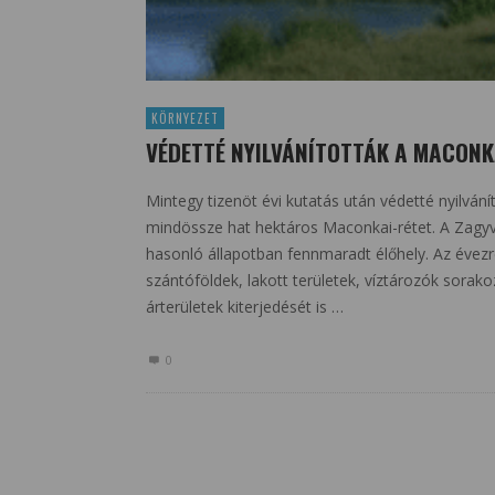
KÖRNYEZET
VÉDETTÉ NYILVÁNÍTOTTÁK A MACONK
Mintegy tizenöt évi kutatás után védetté nyilván
mindössze hat hektáros Maconkai-rétet. A Zag
hasonló állapotban fennmaradt élőhely. Az évez
szántóföldek, lakott területek, víztározók sorak
árterületek kiterjedését is …
0