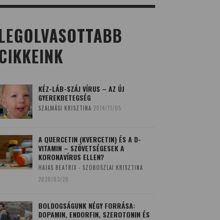
LEGOLVASOTTABB
CIKKEINK
KÉZ-LÁB-SZÁJ VÍRUS – AZ ÚJ
GYEREKBETEGSÉG
SZALMÁSI KRISZTINA
2014/11/05
A QUERCETIN (KVERCETIN) ÉS A D-
VITAMIN – SZÖVETSÉGESEK A
KORONAVÍRUS ELLEN?
HAJAS BEATRIX - SZOBOSZLAI KRISZTINA
2020/03/20
BOLDOGSÁGUNK NÉGY FORRÁSA:
DOPAMIN, ENDORFIN, SZEROTONIN ÉS