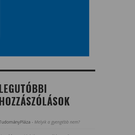
LEGUTÓBBI
HOZZÁSZÓLÁSOK
TudományPláza
-
Melyik a gyengébb nem?