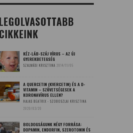
LEGOLVASOTTABB
CIKKEINK
KÉZ-LÁB-SZÁJ VÍRUS – AZ ÚJ
GYEREKBETEGSÉG
SZALMÁSI KRISZTINA
2014/11/05
A QUERCETIN (KVERCETIN) ÉS A D-
VITAMIN – SZÖVETSÉGESEK A
KORONAVÍRUS ELLEN?
HAJAS BEATRIX - SZOBOSZLAI KRISZTINA
2020/03/20
BOLDOGSÁGUNK NÉGY FORRÁSA:
DOPAMIN, ENDORFIN, SZEROTONIN ÉS