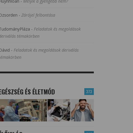
Huynhloan
-
Melyik a gyengébb nem?
Dzsorden
-
Zárójel felbontása
TudományPláza
-
Feladatok és megoldások
deriválás témakörben
Dávid
-
Feladatok és megoldások deriválás
témakörben
EGÉSZSÉG ÉS ÉLETMÓD
373