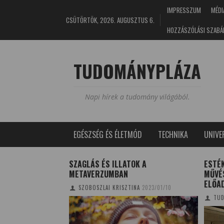
IMPRESSZUM
MÉDI
CSÜTÖRTÖK, 2026. AUGUSZTUS 6.
HOZZÁSZÓLÁSI SZABÁ
TUDOMÁNYPLÁZA
Napi hírek a tudomány világából.
EGÉSZSÉG ÉS ÉLETMÓD
TECHNIKA
UNIV
ÉLY ÖRÖKSÉGE A
SZAGLÁS ÉS ILLATOK A
ESTÉK
METAVERZUMBAN
MŰVÉ
ELŐA
8/11/11
SZOBOSZLAI KRISZTINA
2023/01/10
TUD