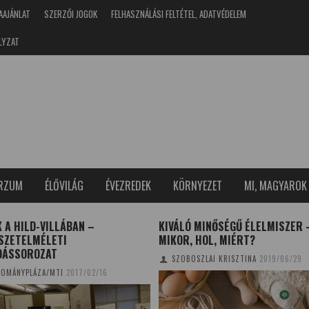
AAJÁNLAT
SZERZŐI JOGOK
FELHASZNÁLÁSI FELTÉTEL, ADATVÉDELEM
LYZAT
ERZUM
ÉLŐVILÁG
ÉVEZREDEK
KÖRNYEZET
MI, MAGYAROK
 A HILD-VILLÁBAN –
KIVÁLÓ MINŐSÉGŰ ÉLELMISZER 
SZETELMÉLETI
MIKOR, HOL, MIÉRT?
DÁSSOROZAT
SZOBOSZLAI KRISZTINA
2019/06/29
OMÁNYPLÁZA/MTI
2017/02/16