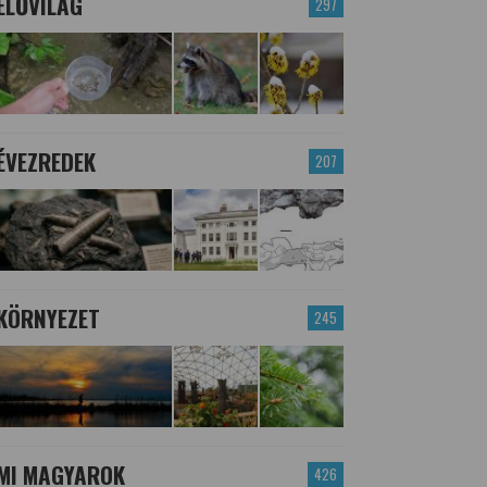
ÉLŐVILÁG
297
ÉVEZREDEK
207
KÖRNYEZET
245
MI MAGYAROK
426