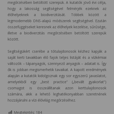
megőrzésében betöltött szerepük. A kutatók jövő évi célja,
hogy a lakosság segítségével felmérjék ezeknek az
élőhelyeknek a biodiverzitását. Többek között a
legmodernebb DNS-alapú módszerek segítségével. Ezután
összefüggéseket keresnek az élőhelyek kezelése, sűrűsége,
illetve a biodiverzitás megőrzésében betöltött szerepük
között.
Segítségükért cserébe a tótulajdonosok kézhez kapják a
saját kerti tavaikban élő fajok teljes listáját és a vízkémiai
változók – tápanyagok, szennyező anyagok – adatait is. Így
ők is jobban megismerhetik tavaikat. A kapott eredmények
alapján a kutatók kidolgoznak egy sor egyszerű javaslatot,
amelyekből egy „best practice” („bevált gyakorlat”)
csomagot is összeállítanak azon kerttulajdonosok
számára, akik a lehető leghatékonyabban szeretnének
hozzájárulni a vízi élővilág megőrzéséhez.
Megtekintés:
184