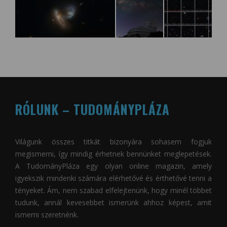
RÓLUNK – TUDOMÁNYPLÁZA
Világunk összes titkát bizonyára sohasem fogjuk
megismerni, így mindig érhetnek bennünket meglepetések.
A
TudományPláza
egy olyan online magazin, amely
igyekszik mindenki számára elérhetővé és érthetővé tenni a
tényeket. Ám, nem szabad elfelejtenünk, hogy minél többet
tudunk, annál kevesebbet ismerünk ahhoz képest, amit
ismerni szeretnénk.