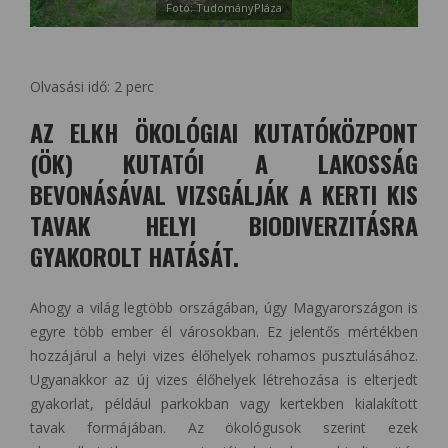
Fotó: TudományPláza
Olvasási idő:
2
perc
AZ ELKH ÖKOLÓGIAI KUTATÓKÖZPONT
(ÖK) KUTATÓI A LAKOSSÁG
BEVONÁSÁVAL VIZSGÁLJÁK A KERTI KIS
TAVAK HELYI BIODIVERZITÁSRA
GYAKOROLT HATÁSÁT.
Ahogy a világ legtöbb országában, úgy Magyarországon is
egyre több ember él városokban. Ez jelentős mértékben
hozzájárul a helyi vizes élőhelyek rohamos pusztulásához.
Ugyanakkor az új vizes élőhelyek létrehozása is elterjedt
gyakorlat, például parkokban vagy kertekben kialakított
tavak formájában. Az ökológusok szerint ezek