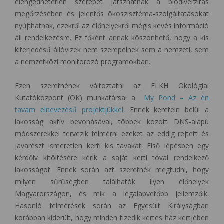
elengedhetetlen szerepet játszhatnak a biodiverzitás
megőrzésében és jelentős ökoszisztéma-szolgáltatásokat
nyújthatnak, ezekről az élőhelyekről mégis kevés információ
áll rendelkezésre. Ez főként annak köszönhető, hogy a kis
kiterjedésű állóvizek nem szerepelnek sem a nemzeti, sem
a nemzetközi monitorozó programokban.
Ezen szeretnének változtatni az ELKH Ökológiai
Kutatóközpont (ÖK) munkatársai a
My Pond – Az én
tavam elnevezésű projektjükkel.
Ennek keretein belül a
lakosság aktív bevonásával, többek között DNS-alapú
módszerekkel tervezik felmérni ezeket az eddig rejtett és
javarészt ismeretlen kerti kis tavakat. Első lépésben egy
kérdőív kitöltésére kérik a saját kerti tóval rendelkező
lakosságot. Ennek során azt szeretnék megtudni, hogy
milyen sűrűségben találhatók ilyen élőhelyek
Magyarországon, és mik a legalapvetőbb jellemzőik.
Hasonló felmérések során az Egyesült Királyságban
korábban kiderült, hogy minden tizedik kertes ház kertjében