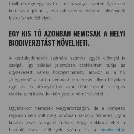
található egy-egy kis tó – ez országos szinten 4,5 millió
kerti tavat jelent –, és ezek számos őshonos élőlénynek
biztosítanak élőhelyet.
EGY KIS TÓ AZONBAN NEMCSAK A HELYI
BIODIVERZITÁST NÖVELHETI.
A kerttulajdonosok számára számos egyéb előnnyel is
szolgál. Így például jelentősen csökkenteni tudja az
úgynevezett városi hősziget-hatást, amikor is a hő
„megreked” a sűrűn beépített területeken. Ilyen helyeken
egy kis tó bizonyítottan akár több fokkal is képes
csökkenteni közvetlen környezete hőmérsékletét.
Ugyanakkor nemcsak Magyarországon, de a környező
régióban sem volt még korábban hasonló felmérés, így a
kutatók csak találgatni tudnak, hogy mekkora lehet a
hasonló hazai élőhelyek száma és a
biodiverzitás