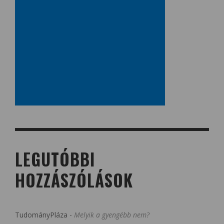
LEGUTÓBBI
HOZZÁSZÓLÁSOK
TudományPláza
-
Melyik a gyengébb nem?