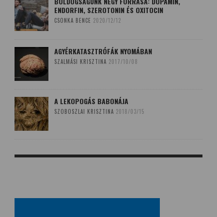
BOLDOGSÁGUNK NÉGY FORRÁSA: DOPAMIN,
ENDORFIN, SZEROTONIN ÉS OXITOCIN
CSONKA BENCE
2020/12/12
AGYÉRKATASZTRÓFÁK NYOMÁBAN
SZALMÁSI KRISZTINA
2017/10/08
A LEKOPOGÁS BABONÁJA
SZOBOSZLAI KRISZTINA
2018/03/15