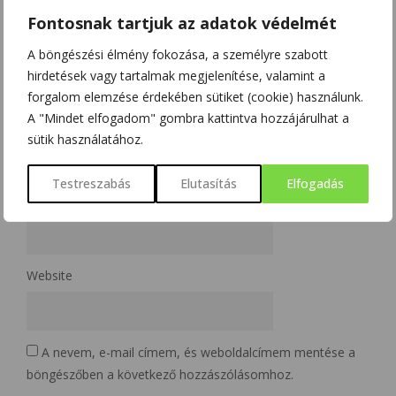
Fontosnak tartjuk az adatok védelmét
A böngészési élmény fokozása, a személyre szabott
hirdetések vagy tartalmak megjelenítése, valamint a
forgalom elemzése érdekében sütiket (cookie) használunk.
A "Mindet elfogadom" gombra kattintva hozzájárulhat a
Name
*
sütik használatához.
Testreszabás
Elutasítás
Elfogadás
Email
*
Website
A nevem, e-mail címem, és weboldalcímem mentése a
böngészőben a következő hozzászólásomhoz.