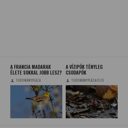
A FRANCIA MADARAK
A VÍZIPÓK TÉNYLEG
A J
ÉLETE SOKKAL JOBB LESZ?
CSODAPÓK
ÖN
I ÉS
RO
TUDOMÁNYPLÁZA
TUDOMÁNYPLÁZA/ELTE