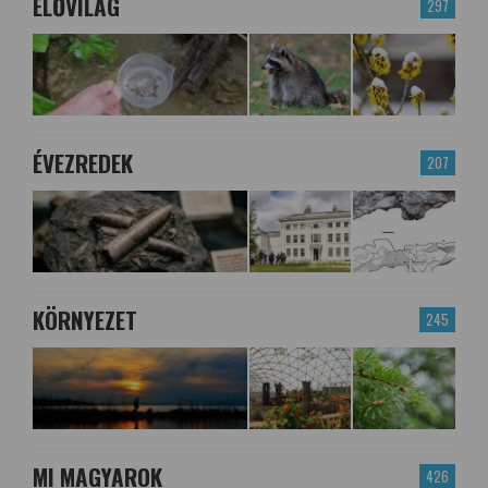
ÉLŐVILÁG
297
ÉVEZREDEK
207
KÖRNYEZET
245
MI MAGYAROK
426