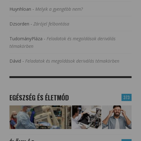
Huynhloan
-
Melyik a gyengébb nem?
Dzsorden
-
Zárójel felbontása
TudományPláza
-
Feladatok és megoldások deriválás
témakörben
Dávid
-
Feladatok és megoldások deriválás témakörben
EGÉSZSÉG ÉS ÉLETMÓD
373