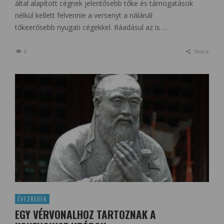
által alapított cégnek jelentősebb tőke és támogatások
nélkül kellett felvennie a versenyt a nálánál
tőkeerősebb nyugati cégekkel. Ráadásul az is …
0
Share
ÉVEZREDEK
EGY VÉRVONALHOZ TARTOZNAK A