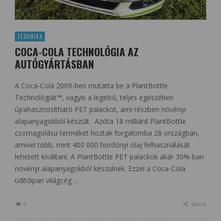
TECHNIKA
COCA-COLA TECHNOLÓGIA AZ
AUTÓGYÁRTÁSBAN
A Coca-Cola 2009-ben mutatta be a PlantBottle
Technológiát™, vagyis a legelső, teljes egészében
újrahasznosítható PET palackot, ami részben növényi
alapanyagokból készült. Azóta 18 milliárd PlantBottle
csomagolású terméket hoztak forgalomba 28 országban,
amivel több, mint 400 000 hordónyi olaj felhasználását
lehetett kiváltani. A PlantBottle PET palackok akár 30%-ban
növényi alapanyagokból készülnek. Ezzel a Coca-Cola
üdítőipari világcég …
0
Share