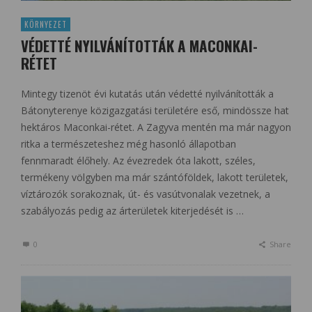
KÖRNYEZET
VÉDETTÉ NYILVÁNÍTOTTÁK A MACONKAI-
RÉTET
Mintegy tizenöt évi kutatás után védetté nyilvánították a
Bátonyterenye közigazgatási területére eső, mindössze hat
hektáros Maconkai-rétet. A Zagyva mentén ma már nagyon
ritka a természeteshez még hasonló állapotban
fennmaradt élőhely. Az évezredek óta lakott, széles,
termékeny völgyben ma már szántóföldek, lakott területek,
víztározók sorakoznak, út- és vasútvonalak vezetnek, a
szabályozás pedig az árterületek kiterjedését is …
0
Share