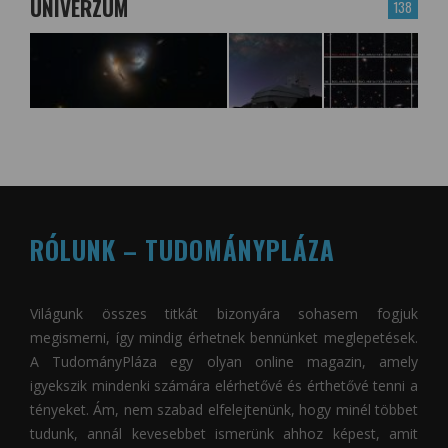
UNIVERZUM
138
RÓLUNK – TUDOMÁNYPLÁZA
Világunk összes titkát bizonyára sohasem fogjuk
megismerni, így mindig érhetnek bennünket meglepetések.
A
TudományPláza
egy olyan online magazin, amely
igyekszik mindenki számára elérhetővé és érthetővé tenni a
tényeket. Ám, nem szabad elfelejtenünk, hogy minél többet
tudunk, annál kevesebbet ismerünk ahhoz képest, amit