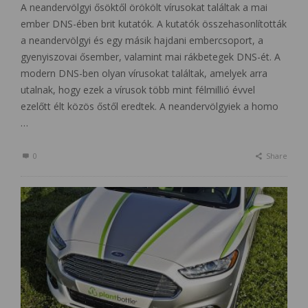
A neandervölgyi ősöktől örökölt vírusokat találtak a mai
ember DNS-ében brit kutatók. A kutatók összehasonlították
a neandervölgyi és egy másik hajdani embercsoport, a
gyenyiszovai ősember, valamint mai rákbetegek DNS-ét. A
modern DNS-ben olyan vírusokat találtak, amelyek arra
utalnak, hogy ezek a vírusok több mint félmillió évvel
ezelőtt élt közös őstől eredtek. A neandervölgyiek a homo
…
0
Share