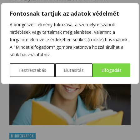
akadémikus elmondta, az MTA Kísérleti Orvostudományi
Fontosnak tartjuk az adatok védelmét
Kutatóintézetében (KOKI) általa vezetett kutatócsoport
fedezte fel, hogy a forgalomban lévő antidepresszáns
A böngészési élmény fokozása, a személyre szabott
hatóanyaga alkalmazható agyi ischémiás …
hirdetések vagy tartalmak megjelenítése, valamint a
forgalom elemzése érdekében sütiket (cookie) használunk.
0
Share
A "Mindet elfogadom" gombra kattintva hozzájárulhat a
sütik használatához.
Testreszabás
Elutasítás
Elfogadás
MINDENNAPOK