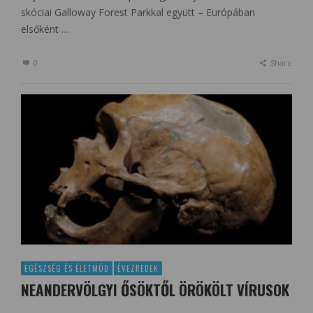
skóciai Galloway Forest Parkkal együtt – Európában
elsőként …
0
Share
EGÉSZSÉG ÉS ÉLETMÓD
ÉVEZREDEK
NEANDERVÖLGYI ŐSÖKTŐL ÖRÖKÖLT VÍRUSOK