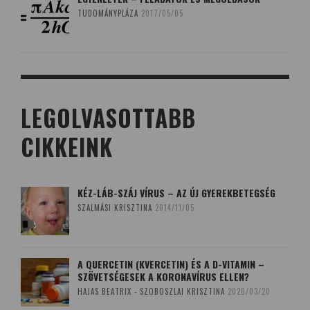
TUDOMÁNYPLÁZA
2017/05/05
LEGOLVASOTTABB
CIKKEINK
KÉZ-LÁB-SZÁJ VÍRUS – AZ ÚJ GYEREKBETEGSÉG
SZALMÁSI KRISZTINA
2014/11/05
A QUERCETIN (KVERCETIN) ÉS A D-VITAMIN –
SZÖVETSÉGESEK A KORONAVÍRUS ELLEN?
HAJAS BEATRIX - SZOBOSZLAI KRISZTINA
2020/03/20