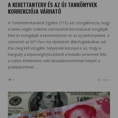
A KERETTANTERV ÉS AZ ÚJ TANKÖNYVEK
KORREKCIÓJA VÁRHATÓ
A Történelemtanárok Egylete (TTE) azt szorgalmazza, hogy
a tanév végén szakmai szervezetek bevonásával vizsgálják
felül és korrigálják a kerettantervet és az új tankönyveket. A
szervezet az MTI-hez ma eljuttatott állásfoglalásában azt
írta: meg kell vizsgálni, helyesnek bizonyul-e az, hogy a
hangsúly a képességfejlesztésről a lexikális ismeretek felé,
a széles értelemben vett társadalomtörténet helyett a
politikatörténet …
0
Share