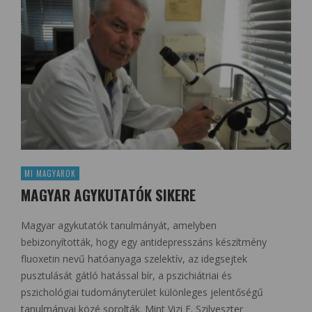
MI MAGYAROK
MAGYAR AGYKUTATÓK SIKERE
Magyar agykutatók tanulmányát, amelyben
bebizonyították, hogy egy antidepresszáns készítmény
fluoxetin nevű hatóanyaga szelektív, az idegsejtek
pusztulását gátló hatással bír, a pszichiátriai és
pszichológiai tudományterület különleges jelentőségű
tanulmányai közé sorolták. Mint Vizi E. Szilveszter