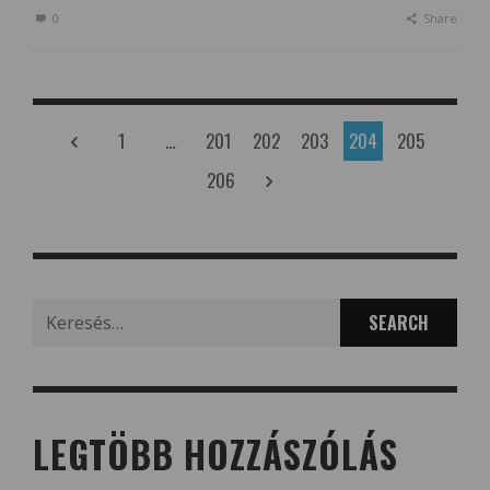
0
Share
1
…
201
202
203
204
205
206
Search
for:
LEGTÖBB HOZZÁSZÓLÁS