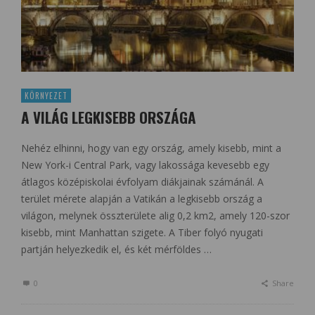
KÖRNYEZET
A VILÁG LEGKISEBB ORSZÁGA
Nehéz elhinni, hogy van egy ország, amely kisebb, mint a
New York-i Central Park, vagy lakossága kevesebb egy
átlagos középiskolai évfolyam diákjainak számánál. A
terület mérete alapján a Vatikán a legkisebb ország a
világon, melynek összterülete alig 0,2 km2, amely 120-szor
kisebb, mint Manhattan szigete. A Tiber folyó nyugati
partján helyezkedik el, és két mérföldes …
0
Share