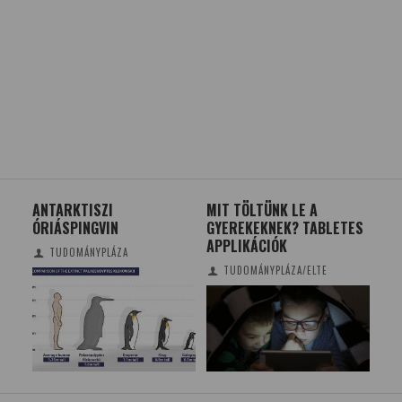
ANTARKTISZI
MIT TÖLTÜNK LE A
SZÁ
ÓRIÁSPINGVIN
GYEREKEKNEK? TABLETES
AKT
APPLIKÁCIÓK
SZ
TUDOMÁNYPLÁZA
TUDOMÁNYPLÁZA/ELTE