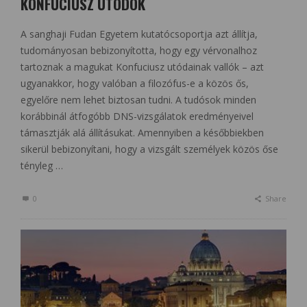
KONFUCIUSZ UTÓDOK
A sanghaji Fudan Egyetem kutatócsoportja azt állítja,
tudományosan bebizonyította, hogy egy vérvonalhoz
tartoznak a magukat Konfuciusz utódainak vallók – azt
ugyanakkor, hogy valóban a filozófus-e a közös ős,
egyelőre nem lehet biztosan tudni. A tudósok minden
korábbinál átfogóbb DNS-vizsgálatok eredményeivel
támasztják alá állításukat. Amennyiben a későbbiekben
sikerül bebizonyítani, hogy a vizsgált személyek közös őse
tényleg …
0
Share