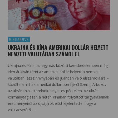
MINDENNAPOK
UKRAJNA ÉS KÍNA AMERIKAI DOLLÁR HELYETT
NEMZETI VALUTÁBAN SZÁMOL EL
Ukrajna és Kína, az egymás közötti kereskedelemben még
idén át kíván térni az amerikai dollár helyett a nemzeti
valutában, azaz hrivnyában és jüanban való elszámolásra –
közölte a hírt az amerikai dollár cseréjéről Szerhij Arbuzov
az ukrán miniszterelnök-helyettes pénteken. Az ukrán
kormánytag ezen a héten Kínában folytatott tárgyalásainak
eredményeiről az újságírók előtt kijelentette, hogy a
valutacseréről …