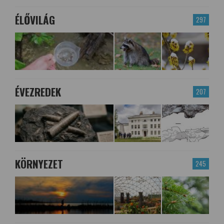
ÉLŐVILÁG
297
ÉVEZREDEK
207
KÖRNYEZET
245