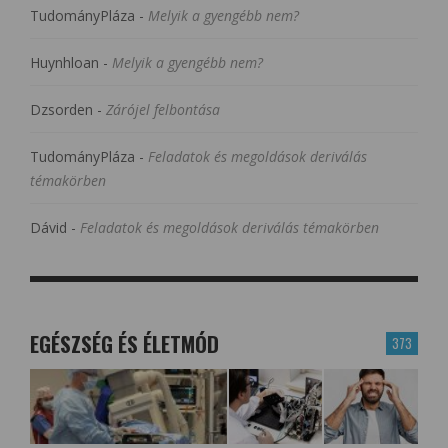
TudományPláza
-
Melyik a gyengébb nem?
Huynhloan
-
Melyik a gyengébb nem?
Dzsorden
-
Zárójel felbontása
TudományPláza
-
Feladatok és megoldások deriválás
témakörben
Dávid
-
Feladatok és megoldások deriválás témakörben
EGÉSZSÉG ÉS ÉLETMÓD
373