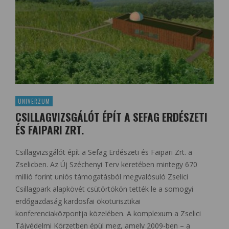
UNIVERZUM
CSILLAGVIZSGÁLÓT ÉPÍT A SEFAG ERDÉSZETI
ÉS FAIPARI ZRT.
Csillagvizsgálót épít a Sefag Erdészeti és Faipari Zrt. a
Zselicben. Az Új Széchenyi Terv keretében mintegy 670
millió forint uniós támogatásból megvalósuló Zselici
Csillagpark alapkövét csütörtökön tették le a somogyi
erdőgazdaság kardosfai ökoturisztikai
konferenciaközpontja közelében. A komplexum a Zselici
Tájvédelmi Körzetben épül meg, amely 2009-ben – a