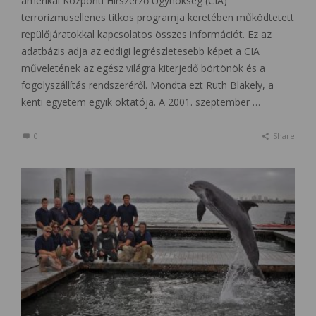
amerikai Központi Hírszerző Ügynökség (CIA)
terrorizmusellenes titkos programja keretében működtetett
repülőjáratokkal kapcsolatos összes információt. Ez az
adatbázis adja az eddigi legrészletesebb képet a CIA
műveletének az egész világra kiterjedő börtönök és a
fogolyszállítás rendszeréről. Mondta ezt Ruth Blakely, a
kenti egyetem egyik oktatója. A 2001. szeptember …
0
Share