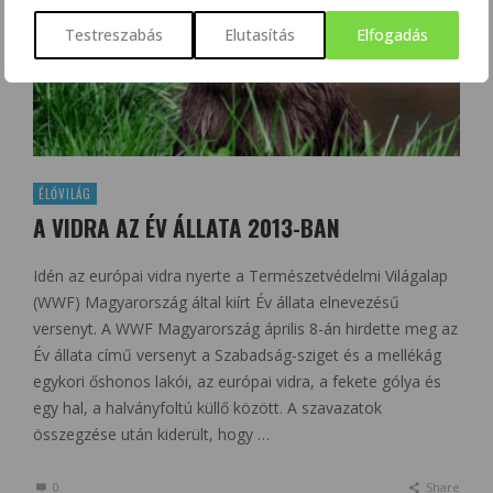
Testreszabás
Elutasítás
Elfogadás
ÉLŐVILÁG
A VIDRA AZ ÉV ÁLLATA 2013-BAN
Idén az európai vidra nyerte a Természetvédelmi Világalap
(WWF) Magyarország által kiírt Év állata elnevezésű
versenyt. A WWF Magyarország április 8-án hirdette meg az
Év állata című versenyt a Szabadság-sziget és a mellékág
egykori őshonos lakói, az európai vidra, a fekete gólya és
egy hal, a halványfoltú küllő között. A szavazatok
összegzése után kiderült, hogy …
0
Share