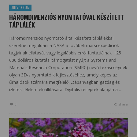
UNIVERZUM
HÁROMDIMENZIÓS NYOMTATÓVAL KÉSZÍTETT
TÁPLÁLÉK
Háromdimenziós nyomtató által készített táplálékkal
szeretné megoldani a NASA a jövőbeli marsi expedíciók
tagjainak ellátását vagy legalábbis erről fantáziálnak. 125
000 dolláros kutatási támogatást nyújt a Systems and
Materials Research Corporation (SMRC) nevű texasi cégnek
olyan 3D-s nyomtató kifejlesztéséhez, amely képes az
űrhajósok számára megfelelő, „tápanyagban gazdag és
ízletes” élelem előállítására. Digitális receptek alapján a …
0
Share