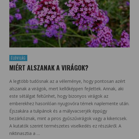
ÉLŐVILÁG
MIÉRT ALSZANAK A VIRÁGOK?
A legtöbb tudósnak az a véleménye, hogy pontosan azért
alszanak a virágok, mert kellőképpen fejlettek. Annak, aki
este sétálgat feltűnhet, hogy bizonyos virágok az
emberekhez hasonlóan nyugovóra térnek naplemente után.
Éjszakára a tulipánok és a mályvacserjék éppúgy
bezárkóznak, mint a piros gyűszűvirágok vagy a kikericsek.
A kutatók szerint természetes viselkedés ez részükről. A
niktinasztia a …