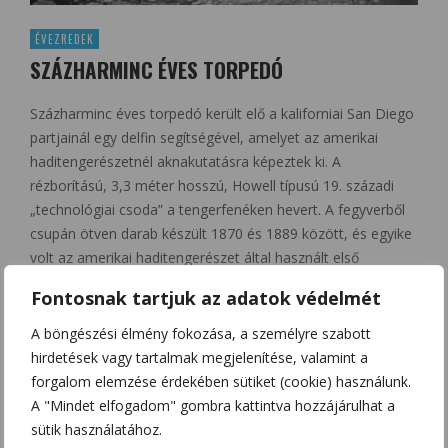
ÉVEZREDEK
SZÁZHARMINC ÉVES TORPEDÓ
Százharminc éves torpedó került elő a kaliforniai San Diego
partjainál egy delfin segítségével, amelyet az amerikai
haditengerészetnél aknakutatásra képeztek ki. A
rézborítású, 3,3 méter hosszú, Howell típusú 19. századi
„technológiai csoda” a tengerfenéken hevert. A fegyverből
csupán ötven darab készült 1870 és 1889 között, és egyike
volt az amerikai haditengerészet által használt első
önmeghajtású torpedóknak. …
Fontosnak tartjuk az adatok védelmét
0
Share
A böngészési élmény fokozása, a személyre szabott
hirdetések vagy tartalmak megjelenítése, valamint a
forgalom elemzése érdekében sütiket (cookie) használunk.
A "Mindet elfogadom" gombra kattintva hozzájárulhat a
sütik használatához.