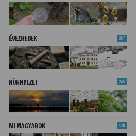
ÉVEZREDEK
207
KÖRNYEZET
245
MI MAGYAROK
426