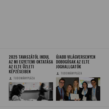
UL
ÚJABB VILÁGVERSENYEN
MAGYAR NOBEL-DÍJASOK –
ÚJ
TÁSA
DOBOGÓSAK AZ ELTE
I. RÉSZ
AZ
JOGHALLGATÓK
FÖLDESI KATALIN
TUDOMÁNYPLÁZA