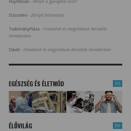
Huynhloan
-
Melyik a gyengébb nem?
Dzsorden
-
Zárójel felbontása
TudományPláza
-
Feladatok és megoldások deriválás
témakörben
Dávid
-
Feladatok és megoldások deriválás témakörben
EGÉSZSÉG ÉS ÉLETMÓD
373
ÉLŐVILÁG
297