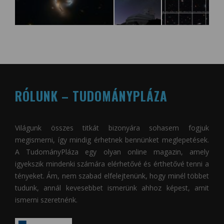
RÓLUNK – TUDOMÁNYPLÁZA
Világunk összes titkát bizonyára sohasem fogjuk
megismerni, így mindig érhetnek bennünket meglepetések.
A
TudományPláza
egy olyan online magazin, amely
igyekszik mindenki számára elérhetővé és érthetővé tenni a
tényeket. Ám, nem szabad elfelejtenünk, hogy minél többet
tudunk, annál kevesebbet ismerünk ahhoz képest, amit
ismerni szeretnénk.