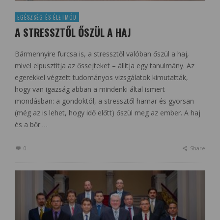
EGÉSZSÉG ÉS ÉLETMÓD
A STRESSZTŐL ŐSZÜL A HAJ
Bármennyire furcsa is, a stressztől valóban őszül a haj,
mivel elpusztítja az őssejteket – állítja egy tanulmány. Az
egerekkel végzett tudományos vizsgálatok kimutatták,
hogy van igazság abban a mindenki által ismert
mondásban: a gondoktól, a stressztől hamar és gyorsan
(még az is lehet, hogy idő előtt) őszül meg az ember. A haj
és a bőr …
0
Share