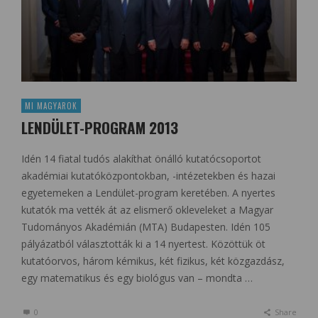
MI MAGYAROK
LENDÜLET-PROGRAM 2013
Idén 14 fiatal tudós alakíthat önálló kutatócsoportot
akadémiai kutatóközpontokban, -intézetekben és hazai
egyetemeken a Lendület-program keretében. A nyertes
kutatók ma vették át az elismerő okleveleket a Magyar
Tudományos Akadémián (MTA) Budapesten. Idén 105
pályázatból választották ki a 14 nyertest. Közöttük öt
kutatóorvos, három kémikus, két fizikus, két közgazdász,
egy matematikus és egy biológus van – mondta …
0
Share