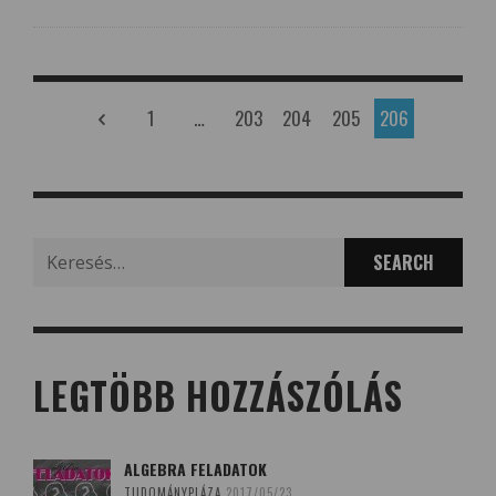
1
…
203
204
205
206
Search
for:
LEGTÖBB HOZZÁSZÓLÁS
ALGEBRA FELADATOK
TUDOMÁNYPLÁZA
2017/05/23