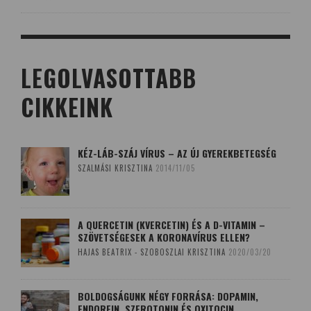
LEGOLVASOTTABB
CIKKEINK
KÉZ-LÁB-SZÁJ VÍRUS – AZ ÚJ GYEREKBETEGSÉG
SZALMÁSI KRISZTINA
2014/11/05
A QUERCETIN (KVERCETIN) ÉS A D-VITAMIN –
SZÖVETSÉGESEK A KORONAVÍRUS ELLEN?
HAJAS BEATRIX - SZOBOSZLAI KRISZTINA
2020/03/20
BOLDOGSÁGUNK NÉGY FORRÁSA: DOPAMIN,
ENDORFIN, SZEROTONIN ÉS OXITOCIN