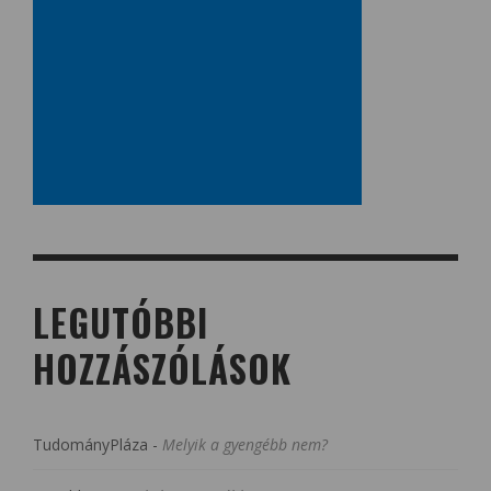
LEGUTÓBBI
HOZZÁSZÓLÁSOK
TudományPláza
-
Melyik a gyengébb nem?