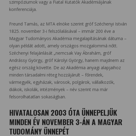
szimpóziumok vagy a Fiatal Kutatók Akadémiájának
konferenciája.
Freund Tamás, az MTA elnöke szerint gróf Széchenyi István
1825. november 3-i felszólalásával – immár 200 éve a
Magyar Tudományos Akadémia megalapításának dátuma –
olyan példát adott, amely országos mozgalommá nőtt.
Széchenyi felajánlását „nemcsak Vay Ábrahám, gróf
Andrássy György, gróf Károlyi György, hanem majdnem az
egész ország követte. De az Akadémia anyagi alapjaihoz
minden társadalmi réteg hozzájárult – főrendek,
vármegyék, egyházak, városok, polgárok, vállalkozók,
diákok, iskolák, intézmények – név szerint ma már
felsorolhatatlan sokaságban.
HIVATALOSAN 2003 ÓTA ÜNNEPELJÜK
MINDEN ÉV NOVEMBER 3-ÁN A MAGYAR
TUDOMÁNY ÜNNEPÉT