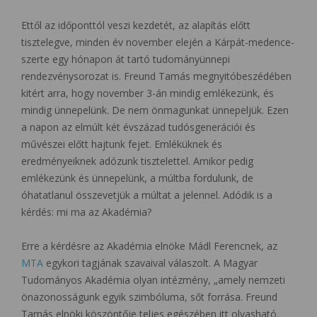
Ettől az időponttól veszi kezdetét, az alapítás előtt
tisztelegve, minden év november elején a Kárpát-medence-
szerte egy hónapon át tartó tudományünnepi
rendezvénysorozat is. Freund Tamás megnyitóbeszédében
kitért arra, hogy november 3-án mindig emlékezünk, és
mindig ünnepelünk. De nem önmagunkat ünnepeljük. Ezen
a napon az elmúlt két évszázad tudósgenerációi és
művészei előtt hajtunk fejet. Emléküknek és
eredményeiknek adózunk tisztelettel. Amikor pedig
emlékezünk és ünnepelünk, a múltba fordulunk, de
óhatatlanul összevetjük a múltat a jelennel. Adódik is a
kérdés: mi ma az Akadémia?
Erre a kérdésre az Akadémia elnöke Mádl Ferencnek, az
MTA
egykori tagjának szavaival válaszolt. A Magyar
Tudományos Akadémia olyan intézmény, „amely nemzeti
önazonosságunk egyik szimbóluma, sőt forrása. Freund
Tamás elnöki köszöntője teljes egészében itt olvasható.