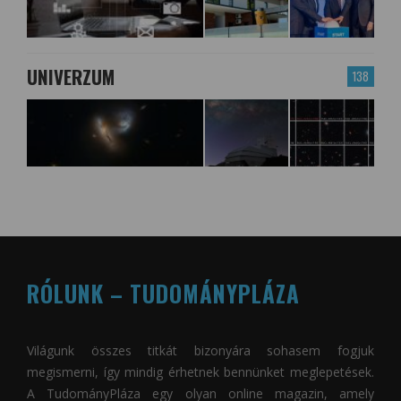
UNIVERZUM
138
RÓLUNK – TUDOMÁNYPLÁZA
Világunk összes titkát bizonyára sohasem fogjuk
megismerni, így mindig érhetnek bennünket meglepetések.
A
TudományPláza
egy olyan online magazin, amely