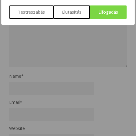
Testreszabás
Elutasítás
Elfogadás
Name
*
Email
*
Website