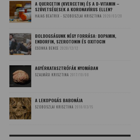
A QUERCETIN (KVERCETIN) ÉS A D-VITAMIN –
SZÖVETSÉGESEK A KORONAVÍRUS ELLEN?
HAJAS BEATRIX - SZOBOSZLAI KRISZTINA
2020/03/20
BOLDOGSÁGUNK NÉGY FORRÁSA: DOPAMIN,
ENDORFIN, SZEROTONIN ÉS OXITOCIN
CSONKA BENCE
2020/12/12
AGYÉRKATASZTRÓFÁK NYOMÁBAN
SZALMÁSI KRISZTINA
2017/10/08
A LEKOPOGÁS BABONÁJA
SZOBOSZLAI KRISZTINA
2018/03/15