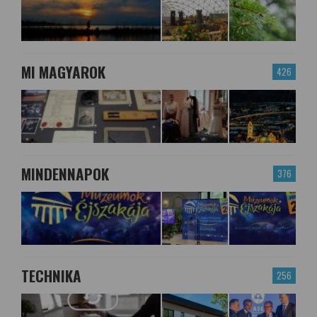
MI MAGYAROK
426
MINDENNAPOK
376
TECHNIKA
256