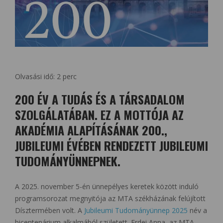
Olvasási idő:
2
perc
200 ÉV A TUDÁS ÉS A TÁRSADALOM
SZOLGÁLATÁBAN. EZ A MOTTÓJA AZ
AKADÉMIA ALAPÍTÁSÁNAK 200.,
JUBILEUMI ÉVÉBEN RENDEZETT JUBILEUMI
TUDOMÁNYÜNNEPNEK.
A 2025. november 5-én ünnepélyes keretek között induló
programsorozat megnyitója az MTA székházának felújított
Dísztermében volt. A
Jubileumi Tudományünnep 2025
név a
bicentenárium alkalmából született. Erdei Anna, az MTA