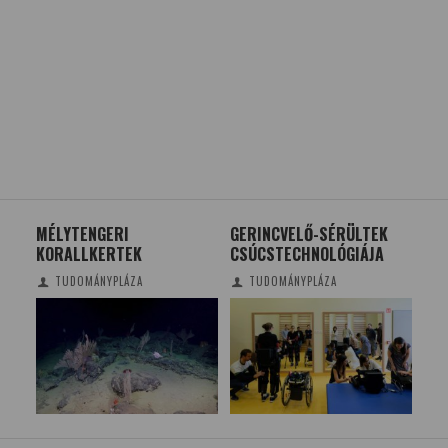
GERINCVELŐ-SÉRÜLTEK
LUSTASÁG ÉS MARADISÁG
TE
CSÚCSTECHNOLÓGIÁJA
VEZETETT A HOMO
SZ
ERECTUS KIHALÁSÁHOZ
TUDOMÁNYPLÁZA
TUDOMÁNYPLÁZA