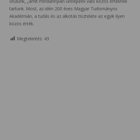
örülünk, „amit mindannyian ünnepelni való közös értéknek
tartunk. Most, az idén 200 éves Magyar Tudományos
Akadémián, a tudás és az alkotás tisztelete az egyik ilyen
közös érték.
Megtekintés:
43