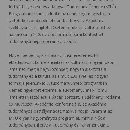
főtitkárhelyettese és a Magyar Tudomány Ünnepe (MTÜ)
Programtanácsának elnöke az ünnepség megnyitóján
tartott köszönőjében elmondta, hogy az Akadémia
székházának felújított Díszterméhez és kiállítótereihez
hasonlóan a 200. évfordulóra jubileumi köntöst ölt
tudományünnepi programsorozat is.
Novemberben új kiállításokon, ismeretterjesztő
előadásokon, konferenciákon és kulturális programokon
ismerheti meg a nagyközönség, hogyan alakította a
tudomány és a kultúra az elmúlt 200 évet, és hogyan
formálja jelenünket. A tudományünnepi programban
kiemelt figyelmet érdemel a Tudományünnep+ című
ismeretterjesztő esti előadás-sorozat, a Széchenyi Irodalmi
és Művészeti Akadémia konferenciája, az Akadémia
tudományos osztályainak tematikus napja, valamint az
MTÜ olyan hagyományos programjai, mint a Nők a
tudományban, illetve a Tudomány és Parlament című