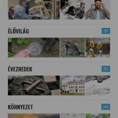
ÉLŐVILÁG
297
ÉVEZREDEK
207
KÖRNYEZET
245