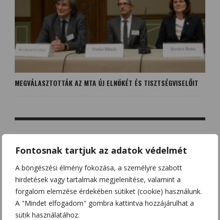
MEGVÁLASZTOTTÁK AZ MTA ÚJ ELNÖKÉT ÉS TISZTSÉGVISELŐIT
NO COMMENT
Fontosnak tartjuk az adatok védelmét
A böngészési élmény fokozása, a személyre szabott
hirdetések vagy tartalmak megjelenítése, valamint a
LEAVE A REPLY
forgalom elemzése érdekében sütiket (cookie) használunk.
Az e-mail címet nem tesszük közzé.
A kötelező mezőket
*
A "Mindet elfogadom" gombra kattintva hozzájárulhat a
karakterrel jelöltük
sütik használatához.