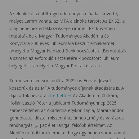
Az elnöki köszöntőt egy tudományos előadás követte,
melyet Lamm Vanda, az MTA alelnöke tartott Az ENSZ, a
világ népeinek értékközössége címmel. Ezt követően
mutatták be a Magyar Tudományos Akadémia és
Könyvtára 200 éves jubileumára készült emlékérmet,
amelyet a Magyar Nemzeti Bank bocsátott ki. Bemutatták
a szintén az évforduló tiszteletére kibocsátott jubileumi
bélyeget is, amelyet a Magyar Posta készített.
Természetesen sor került a 2025-ös Eötvös József-
koszorúk és az MTA tudományos díjainak átadására is. A
díjazottak névsora
itt érhető el
. Az Akadémia főtitkára,
Kollár László Péter a Jubileumi Tudományünnep 2025
zárbeszédében az Akadémia egykori tagja, Márai Sándor
gondolatait idézte, miszerint az ünnep „mély és varázsos
rendhagyás. […] az élet rangja, felsőbb értelme”. Az
Akadémia főtitkára kiemelte, hogy egy ünnep során annak