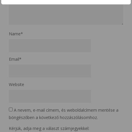
Name
*
Email
*
Website
A nevem, e-mail címem, és weboldalcímem mentése a
böngészőben a következő hozzászólásomhoz.
Kérjük, adja meg a választ számjegyekkel: