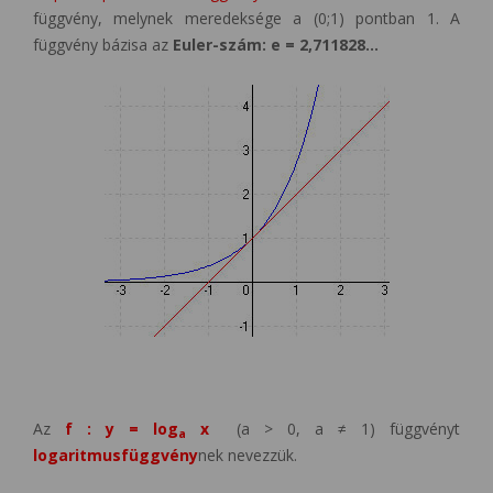
függvény, melynek meredeksége a (0;1) pontban 1. A
függvény bázisa az
Euler-szám: e = 2,711828…
Az
f : y = log
x
(a > 0, a ≠ 1) függvényt
a
logaritmusfüggvény
nek nevezzük.