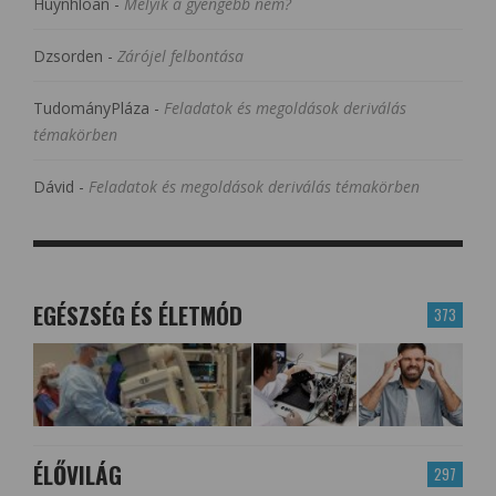
Huynhloan
-
Melyik a gyengébb nem?
Dzsorden
-
Zárójel felbontása
TudományPláza
-
Feladatok és megoldások deriválás
témakörben
Dávid
-
Feladatok és megoldások deriválás témakörben
EGÉSZSÉG ÉS ÉLETMÓD
373
ÉLŐVILÁG
297