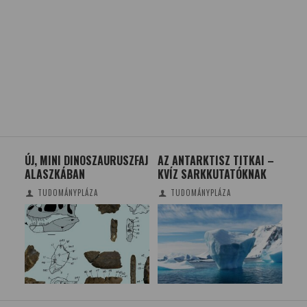
ÚJ, MINI DINOSZAURUSZFAJ
AZ ANTARKTISZ TITKAI –
A 
ALASZKÁBAN
KVÍZ SARKKUTATÓKNAK
TÖ
TRE
TUDOMÁNYPLÁZA
TUDOMÁNYPLÁZA
SZO