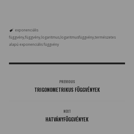
exponenciális
függvény
függvény
logaritmus
logaritmusfüggvény
természetes
alapú exponenciális függvény
PREVIOUS
TRIGONOMETRIKUS FÜGGVÉNYEK
NEXT
HATVÁNYFÜGGVÉNYEK