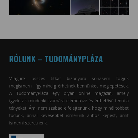
RÓLUNK – TUDOMÁNYPLÁZA
Világunk összes titkát bizonyára sohasem fogjuk
megismerni, így mindig érhetnek bennünket meglepetések.
A
TudományPláza
egy olyan online magazin, amely
igyekszik mindenki számára elérhetővé és érthetővé tenni a
tényeket. Ám, nem szabad elfelejtenünk, hogy minél többet
tudunk, annál kevesebbet ismerünk ahhoz képest, amit
ismerni szeretnénk.