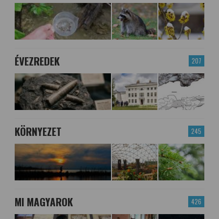
ÉVEZREDEK
207
KÖRNYEZET
245
MI MAGYAROK
426