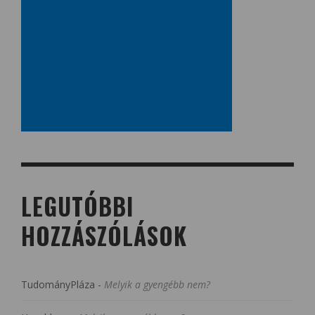
LEGUTÓBBI
HOZZÁSZÓLÁSOK
TudományPláza
-
Melyik a gyengébb nem?