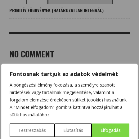
PRIMITÍV FÜGGVÉNYEK (HATÁROZATLAN INTEGRÁL)
NO COMMENT
LEAVE A REPLY
Fontosnak tartjuk az adatok védelmét
Az e-mail címet nem tesszük közzé.
A kötelező mezőket
*
A böngészési élmény fokozása, a személyre szabott
karakterrel jelöltük
hirdetések vagy tartalmak megjelenítése, valamint a
forgalom elemzése érdekében sütiket (cookie) használunk.
A "Mindet elfogadom" gombra kattintva hozzájárulhat a
sütik használatához.
Testreszabás
Elutasítás
Elfogadás