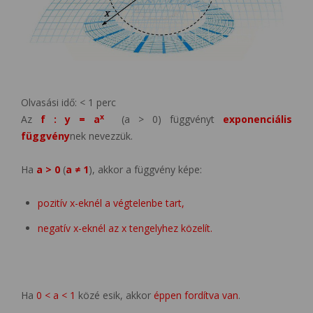
Olvasási idő:
< 1
perc
x
Az
f : y = a
(a > 0) függvényt
exponenciális
függvény
nek nevezzük.
Ha
a > 0
(
a ≠ 1
), akkor a függvény képe:
pozitív x-eknél a végtelenbe tart,
negatív x-eknél az x tengelyhez közelít.
Ha
0 < a < 1
közé esik, akkor
éppen fordítva van
.