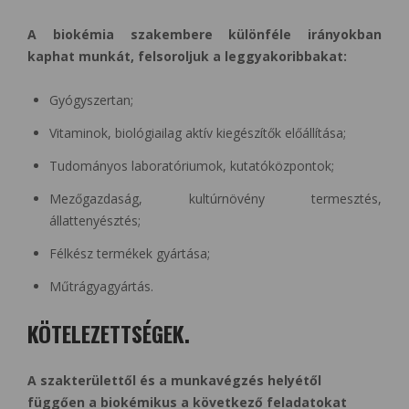
A biokémia szakembere különféle irányokban
kaphat munkát, felsoroljuk a leggyakoribbakat:
Gyógyszertan;
Vitaminok, biológiailag aktív kiegészítők előállítása;
Tudományos laboratóriumok, kutatóközpontok;
Mezőgazdaság, kultúrnövény termesztés,
állattenyésztés;
Félkész termékek gyártása;
Műtrágyagyártás.
KÖTELEZETTSÉGEK.
A szakterülettől és a munkavégzés helyétől
függően a biokémikus a következő feladatokat