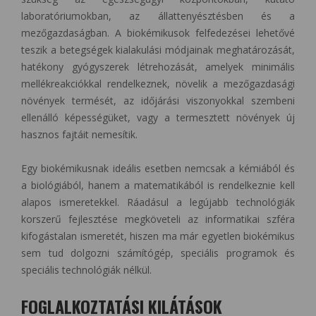
laboratóriumokban, az állattenyésztésben és a
mezőgazdaságban. A biokémikusok felfedezései lehetővé
teszik a betegségek kialakulási módjainak meghatározását,
hatékony gyógyszerek létrehozását, amelyek minimális
mellékreakciókkal rendelkeznek, növelik a mezőgazdasági
növények termését, az időjárási viszonyokkal szembeni
ellenálló képességüket, vagy a termesztett növények új
hasznos fajtáit nemesítik.
Egy biokémikusnak ideális esetben nemcsak a kémiából és
a biológiából, hanem a matematikából is rendelkeznie kell
alapos ismeretekkel. Ráadásul a legújabb technológiák
korszerű fejlesztése megköveteli az informatikai szféra
kifogástalan ismeretét, hiszen ma már egyetlen biokémikus
sem tud dolgozni számítógép, speciális programok és
speciális technológiák nélkül.
FOGLALKOZTATÁSI KILÁTÁSOK