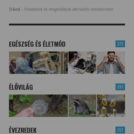
Dávid
-
Feladatok és megoldások deriválás témakörben
EGÉSZSÉG ÉS ÉLETMÓD
373
ÉLŐVILÁG
297
ÉVEZREDEK
207