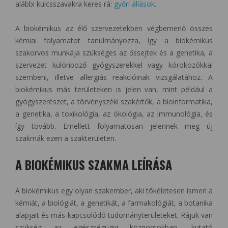
alábbi kulcsszavakra keres rá:
győri állások
.
A biokémikus az élő szervezetekben végbemenő összes
kémiai folyamatot tanulmányozza, így a biokémikus
szakorvos munkája szükséges az őssejtek és a genetika, a
szervezet különböző gyógyszerekkel vagy kórokozókkal
szembeni, illetve allergiás reakcióinak vizsgálatához. A
biokémikus más területeken is jelen van, mint például a
gyógyszerészet, a törvényszéki szakértők, a bioinformatika,
a genetika, a toxikológia, az ökológia, az immunológia, és
így tovább. Emellett folyamatosan jelennek meg új
szakmák ezen a szakterületen.
A BIOKÉMIKUS SZAKMA LEÍRÁSA
A biokémikus egy olyan szakember, aki tökéletesen ismeri a
kémiát, a biológiát, a genetikát, a farmakológiát, a botanika
alapjait és más kapcsolódó tudományterületeket. Rájuk van
szükség az egészségügyi központokban, kutató