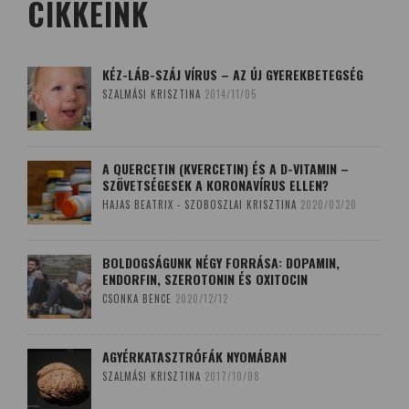
CIKKEINK
KÉZ-LÁB-SZÁJ VÍRUS – AZ ÚJ GYEREKBETEGSÉG
SZALMÁSI KRISZTINA
2014/11/05
A QUERCETIN (KVERCETIN) ÉS A D-VITAMIN –
SZÖVETSÉGESEK A KORONAVÍRUS ELLEN?
HAJAS BEATRIX - SZOBOSZLAI KRISZTINA
2020/03/20
BOLDOGSÁGUNK NÉGY FORRÁSA: DOPAMIN,
ENDORFIN, SZEROTONIN ÉS OXITOCIN
CSONKA BENCE
2020/12/12
AGYÉRKATASZTRÓFÁK NYOMÁBAN
SZALMÁSI KRISZTINA
2017/10/08