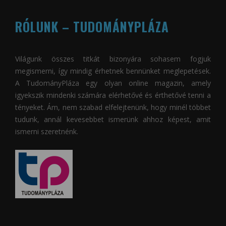
RÓLUNK – TUDOMÁNYPLÁZA
Világunk összes titkát bizonyára sohasem fogjuk
megismerni, így mindig érhetnek bennünket meglepetések.
A
TudományPláza
egy olyan online magazin, amely
igyekszik mindenki számára elérhetővé és érthetővé tenni a
tényeket. Ám, nem szabad elfelejtenünk, hogy minél többet
tudunk, annál kevesebbet ismerünk ahhoz képest, amit
ismerni szeretnénk.