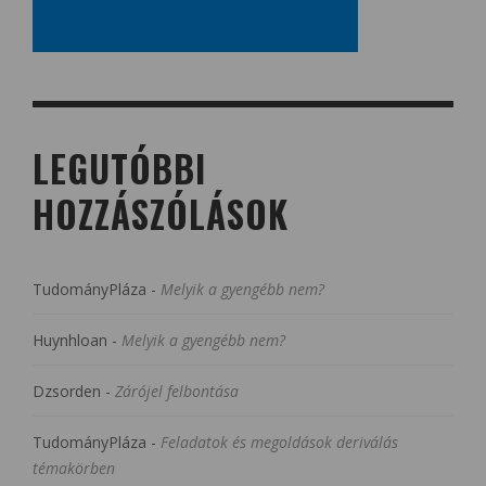
LEGUTÓBBI
HOZZÁSZÓLÁSOK
TudományPláza
-
Melyik a gyengébb nem?
Huynhloan
-
Melyik a gyengébb nem?
Dzsorden
-
Zárójel felbontása
TudományPláza
-
Feladatok és megoldások deriválás
témakörben