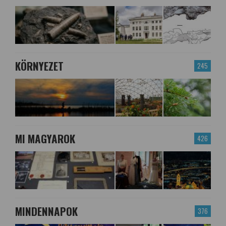
KÖRNYEZET
245
MI MAGYAROK
426
MINDENNAPOK
376