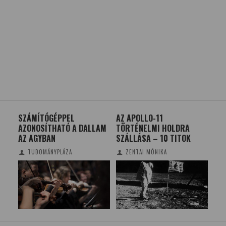
AZ APOLLO-11
KUTYA ÉS EMBER
SI
LAM
TÖRTÉNELMI HOLDRA
AGYMŰKÖDÉSÉNEK
A V
SZÁLLÁSA – 10 TITOK
ÖSSZEHASONLÍTÁSA
KÓ
ZENTAI MÓNIKA
TUDOMÁNYPLÁZA