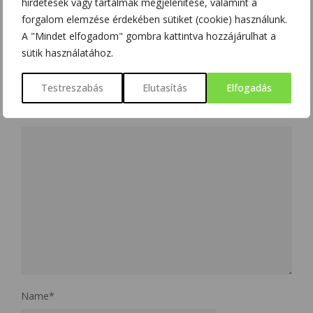
hirdetések vagy tartalmak megjelenítése, valamint a
NO COMMENT
forgalom elemzése érdekében sütiket (cookie) használunk.
A "Mindet elfogadom" gombra kattintva hozzájárulhat a
sütik használatához.
LEAVE A REPLY
Testreszabás
Elutasítás
Elfogadás
Az e-mail címet nem tesszük közzé.
A kötelező mezőket
*
karakterrel jelöltük
Name
*