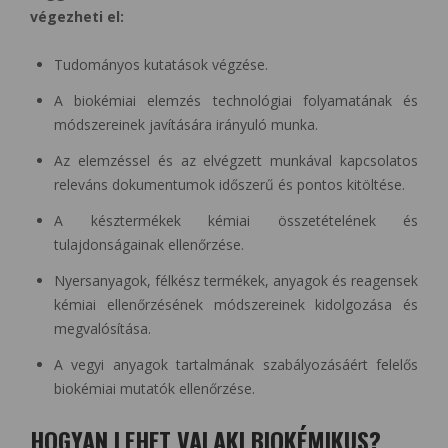
végezheti el:
Tudományos kutatások végzése.
A biokémiai elemzés technológiai folyamatának és
módszereinek javítására irányuló munka.
Az elemzéssel és az elvégzett munkával kapcsolatos
releváns dokumentumok időszerű és pontos kitöltése.
A késztermékek kémiai összetételének és
tulajdonságainak ellenőrzése.
Nyersanyagok, félkész termékek, anyagok és reagensek
kémiai ellenőrzésének módszereinek kidolgozása és
megvalósítása.
A vegyi anyagok tartalmának szabályozásáért felelős
biokémiai mutatók ellenőrzése.
HOGYAN LEHET VALAKI BIOKÉMIKUS?