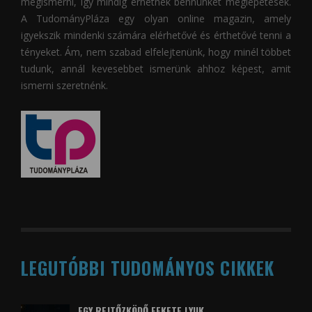
megismerni, így mindig érhetnek bennünket meglepetések.
A
TudományPláza
egy olyan online magazin, amely
igyekszik mindenki számára elérhetővé és érthetővé tenni a
tényeket. Ám, nem szabad elfelejtenünk, hogy minél többet
tudunk, annál kevesebbet ismerünk ahhoz képest, amit
ismerni szeretnénk.
LEGUTÓBBI TUDOMÁNYOS CIKKEK
EGY REJTŐZKÖDŐ FEKETE LYUK