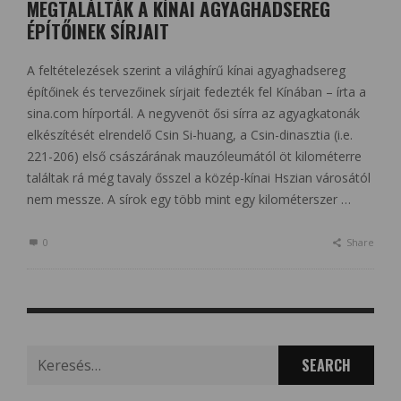
MEGTALÁLTÁK A KÍNAI AGYAGHADSEREG
ÉPÍTŐINEK SÍRJAIT
A feltételezések szerint a világhírű kínai agyaghadsereg
építőinek és tervezőinek sírjait fedezték fel Kínában – írta a
sina.com hírportál. A negyvenöt ősi sírra az agyagkatonák
elkészítését elrendelő Csin Si-huang, a Csin-dinasztia (i.e.
221-206) első császárának mauzóleumától öt kilométerre
találtak rá még tavaly ősszel a közép-kínai Hszian városától
nem messze. A sírok egy több mint egy kilométerszer …
0
Share
Search
for: