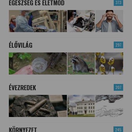
EGÉSZSÉG ÉS ÉLETMÓD
373
ÉLŐVILÁG
297
ÉVEZREDEK
207
KÖRNYEZET
245