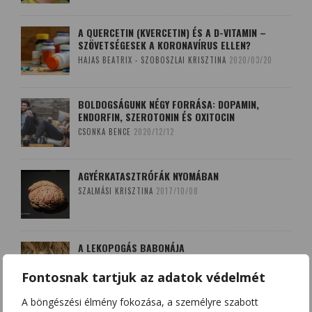
A QUERCETIN (KVERCETIN) ÉS A D-VITAMIN –
SZÖVETSÉGESEK A KORONAVÍRUS ELLEN?
HAJAS BEATRIX - SZOBOSZLAI KRISZTINA
2020/03/20
BOLDOGSÁGUNK NÉGY FORRÁSA: DOPAMIN,
ENDORFIN, SZEROTONIN ÉS OXITOCIN
CSONKA BENCE
2020/12/12
AGYÉRKATASZTRÓFÁK NYOMÁBAN
SZALMÁSI KRISZTINA
2017/10/08
A LEKOPOGÁS BABONÁJA
SZOBOSZLAI KRISZTINA
2018/03/15
Fontosnak tartjuk az adatok védelmét
A böngészési élmény fokozása, a személyre szabott