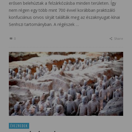
erősen belehúztak a felzárkózásba minden területen. Így
nem régen egy több mint 700 évvel korábban praktizáló
konfuciánus orvos sírját találták meg az északnyugat-kínai
Senhszi tartományban. A régészek …
0
Share
ÉVEZREDEK