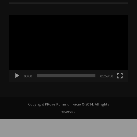
Videólejátszó
00:00
01:59:50
Copyright PRove Kommunikáció © 2014. All rights
reserved.