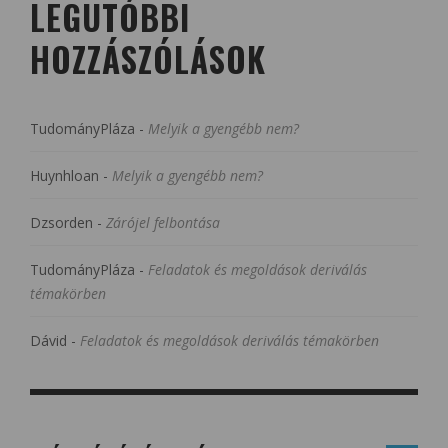
LEGUTÓBBI
HOZZÁSZÓLÁSOK
TudományPláza
-
Melyik a gyengébb nem?
Huynhloan
-
Melyik a gyengébb nem?
Dzsorden
-
Zárójel felbontása
TudományPláza
-
Feladatok és megoldások deriválás
témakörben
Dávid
-
Feladatok és megoldások deriválás témakörben