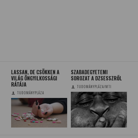
LASSAN, DE CSÖKKEN A
SZABADEGYETEMI
BEFEJEZŐ
VILÁG ÖNGYILKOSSÁGI
SOROZAT A DZSESSZRŐL
RÉGÉSZET
RÁTÁJA
BAKONYB
TUDOMÁNYPLÁZA/MTI
TUDOMÁNYPLÁZA
TUDOMÁN