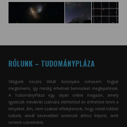
RÓLUNK – TUDOMÁNYPLÁZA
Világunk összes titkát bizonyára sohasem fogjuk
megismerni, így mindig érhetnek bennünket meglepetések.
A
TudományPláza
egy olyan online magazin, amely
igyekszik mindenki számára elérhetővé és érthetővé tenni a
tényeket. Ám, nem szabad elfelejtenünk, hogy minél többet
tudunk, annál kevesebbet ismerünk ahhoz képest, amit
ismerni szeretnénk.