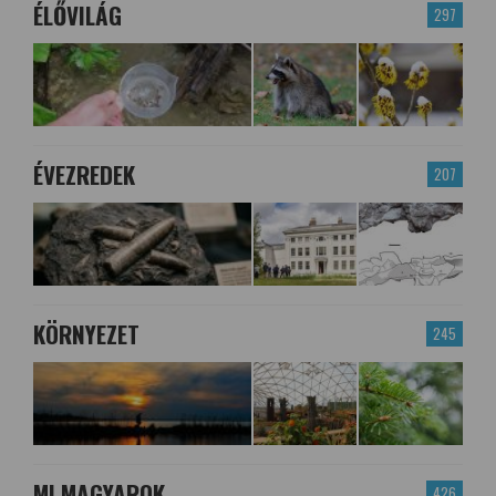
ÉLŐVILÁG
297
ÉVEZREDEK
207
KÖRNYEZET
245
MI MAGYAROK
426