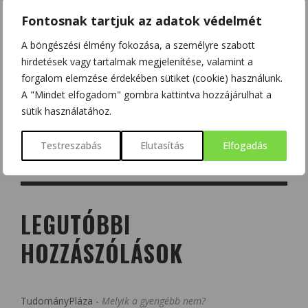
Fontosnak tartjuk az adatok védelmét
A böngészési élmény fokozása, a személyre szabott
hirdetések vagy tartalmak megjelenítése, valamint a
forgalom elemzése érdekében sütiket (cookie) használunk.
A "Mindet elfogadom" gombra kattintva hozzájárulhat a
sütik használatához.
Testreszabás
Elutasítás
Elfogadás
LEGUTÓBBI
HOZZÁSZÓLÁSOK
TudományPláza
-
Melyik a gyengébb nem?