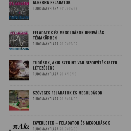
ALGEBRA FELADATOK
TUDOMÁNYPLÁZA
2017/05/23
FELADATOK ÉS MEGOLDÁSOK DERIVÁLÁS
TÉMAKÖRBEN
TUDOMÁNYPLÁZA
2017/05/07
TUDÓSOK, AKIK SZERINT VAN BIZONYÍTÉK ISTEN
LÉTEZÉSÉRE
TUDOMÁNYPLÁZA
2014/10/19
SZÖVEGES FELADATOK ÉS MEGOLDÁSOK
TUDOMÁNYPLÁZA
2019/04/09
EGYENLETEK – FELADATOK ÉS MEGOLDÁSOK
TUDOMÁNYPLÁZA
2017/05/05