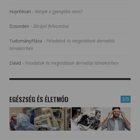
Huynhloan
-
Melyik a gyengébb nem?
Dzsorden
-
Zárójel felbontása
TudományPláza
-
Feladatok és megoldások deriválás
témakörben
Dávid
-
Feladatok és megoldások deriválás témakörben
EGÉSZSÉG ÉS ÉLETMÓD
373